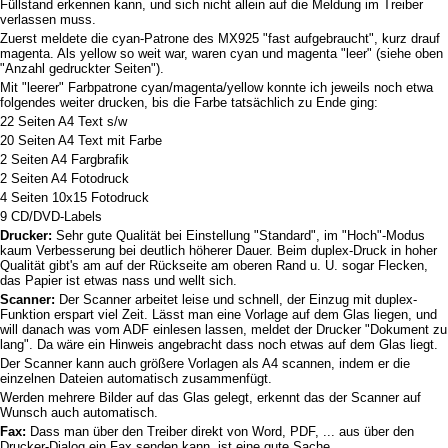
Füllstand erkennen kann, und sich nicht allein auf die Meldung im Treiber
verlassen muss.
Zuerst meldete die cyan-Patrone des MX925 "fast aufgebraucht", kurz drauf
magenta. Als yellow so weit war, waren cyan und magenta "leer" (siehe oben
"Anzahl gedruckter Seiten").
Mit "leerer" Farbpatrone cyan/magenta/yellow konnte ich jeweils noch etwa
folgendes weiter drucken, bis die Farbe tatsächlich zu Ende ging:
22 Seiten A4 Text s/w
20 Seiten A4 Text mit Farbe
2 Seiten A4 Fargbrafik
2 Seiten A4 Fotodruck
4 Seiten 10x15 Fotodruck
9 CD/DVD-Labels
Drucker:
Sehr gute Qualität bei Einstellung "Standard", im "Hoch"-Modus
kaum Verbesserung bei deutlich höherer Dauer. Beim duplex-Druck in hoher
Qualität gibt's am auf der Rückseite am oberen Rand u. U. sogar Flecken,
das Papier ist etwas nass und wellt sich.
Scanner:
Der Scanner arbeitet leise und schnell, der Einzug mit duplex-
Funktion erspart viel Zeit. Lässt man eine Vorlage auf dem Glas liegen, und
will danach was vom ADF einlesen lassen, meldet der Drucker "Dokument zu
lang". Da wäre ein Hinweis angebracht dass noch etwas auf dem Glas liegt.
Der Scanner kann auch größere Vorlagen als A4 scannen, indem er die
einzelnen Dateien automatisch zusammenfügt.
Werden mehrere Bilder auf das Glas gelegt, erkennt das der Scanner auf
Wunsch auch automatisch.
Fax:
Dass man über den Treiber direkt von Word, PDF, ... aus über den
Drucker-Dialog ein Fax senden kann, ist eine gute Sache.