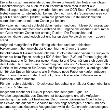
Die anfangs gut aussehende Scansoftware unterwirft den Nutzer unnötigen
Einschränkungen, da auch im Benutzerdefinierten Modus nicht alle
Einstellungen selbst getätigt werden können; der OCR-Scan (Texterkennung)
bietet keinerlei Einstellmöglichkeiten. Dennoch sind die Scanergebnisse von
guter bis sehr guter Qualität. Wem die gebotenen Einstellmöglichkeiten
ausreichen, der ist mit dem Canon gut bedient.
Die Faxeinrichtung ist schlecht dokumentiert und durch kleine Schnitzer, wie
dem fehlenden Nummernblock während der Eingabe der eigenen Faxnummer
am Gerät verliert Canon hier unnötig Punkte. Die Faxqualität und -
geschwindigkeit sind jedoch gut und halten dem Vergleich mit dem Epson
stand.
Aufgrund mangelhafter Einstellmöglichkeiten und der schlechten
Faxdokumentation erreicht der Canon hier nur 3 von 5 Sternen.
Druckkosten & Gesamteindruck:
Die Druckkosten erscheinen mir subjektiv
höher als beim Epson, nach gut 500 Seiten Text (SW und Farbtext) ging die
Schwarzpatrone für Text zur neige; Magenta und Cyan nähern sich ebenfalls
dem Ende. Der Preis für ein Paket Original Farb- und Schwarzpatronen in XL-
Größe ist bei Amazon für Canon und Epson zwar fast gleich, allerdings habe
ich für den Epson frühestens alle 6 Monate neue Patronen kaufen müssen.
Beim Canon haben ich den Eindruck, dass ich eher alle 3 Monate neue
Patronen kaufen müsste.
Für die - sehr subjektive - Druckkostenbetrachtung erhält der Canon ebenfalls
nur 3 von 5 Sternen
Insgesamt macht der Drucker jedoch eine sehr gute Figur. Die
Verarbeitungsqualität des Druckers ist überzeugend und alle Aufgaben
wurden gut bis sehr gut bestanden. Durch seine glänzenden Oberflächen,
das etwas ausladendere Gehäuse mit den abgeschrägten Kanten und das
automatisch ausklappende Ausgabefach wirkt der Canon sehr duchdesigned