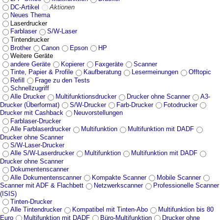
DC-Artikel
Aktionen
Neues Thema
Laserdrucker
Farblaser
S/W-Laser
Tintendrucker
Brother
Canon
Epson
HP
Weitere Geräte
andere Geräte
Kopierer
Faxgeräte
Scanner
Tinte, Papier & Profile
Kaufberatung
Lesermeinungen
Offtopic
Refill
Frage zu den Tests
Schnellzugriff
Alle Drucker
Multifunktionsdrucker
Drucker ohne Scanner
A3-
Drucker (Überformat)
S/W-Drucker
Farb-Drucker
Fotodrucker
Drucker mit Cashback
Neuvorstellungen
Farblaser-Drucker
Alle Farblaserdrucker
Multifunktion
Multifunktion mit DADF
Drucker ohne Scanner
S/W-Laser-Drucker
Alle S/W-Laserdrucker
Multifunktion
Multifunktion mit DADF
Drucker ohne Scanner
Dokumentenscanner
Alle Dokumentenscanner
Kompakte Scanner
Mobile Scanner
Scanner mit ADF & Flachbett
Netzwerkscanner
Professionelle Scanner
(ISIS)
Tinten-Drucker
Alle Tintendrucker
Kompatibel mit Tinten-Abo
Multifunktion bis 80
Euro
Multifunktion mit DADF
Büro-Multifunktion
Drucker ohne