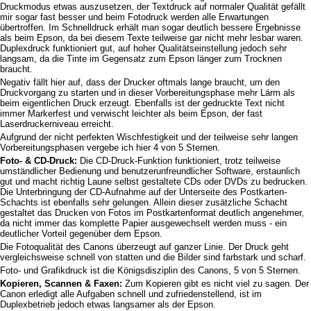
Druckmodus etwas auszusetzen, der Textdruck auf normaler Qualität gefällt
mir sogar fast besser und beim Fotodruck werden alle Erwartungen
übertroffen. Im Schnelldruck erhält man sogar deutlich bessere Ergebnisse
als beim Epson, da bei diesem Texte teilweise gar nicht mehr lesbar waren.
Duplexdruck funktioniert gut, auf hoher Qualitätseinstellung jedoch sehr
langsam, da die Tinte im Gegensatz zum Epson länger zum Trocknen
braucht.
Negativ fällt hier auf, dass der Drucker oftmals lange braucht, um den
Druckvorgang zu starten und in dieser Vorbereitungsphase mehr Lärm als
beim eigentlichen Druck erzeugt. Ebenfalls ist der gedruckte Text nicht
immer Markerfest und verwischt leichter als beim Epson, der fast
Laserdruckerniveau erreicht.
Aufgrund der nicht perfekten Wischfestigkeit und der teilweise sehr langen
Vorbereitungsphasen vergebe ich hier 4 von 5 Sternen.
Foto- & CD-Druck:
Die CD-Druck-Funktion funktioniert, trotz teilweise
umständlicher Bedienung und benutzerunfreundlicher Software, erstaunlich
gut und macht richtig Laune selbst gestaltete CDs oder DVDs zu bedrucken.
Die Unterbringung der CD-Aufnahme auf der Unterseite des Postkarten-
Schachts ist ebenfalls sehr gelungen. Allein dieser zusätzliche Schacht
gestaltet das Drucken von Fotos im Postkartenformat deutlich angenehmer,
da nicht immer das komplette Papier ausgewechselt werden muss - ein
deutlicher Vorteil gegenüber dem Epson.
Die Fotoqualität des Canons überzeugt auf ganzer Linie. Der Druck geht
vergleichsweise schnell von statten und die Bilder sind farbstark und scharf.
Foto- und Grafikdruck ist die Königsdisziplin des Canons, 5 von 5 Sternen.
Kopieren, Scannen & Faxen:
Zum Kopieren gibt es nicht viel zu sagen. Der
Canon erledigt alle Aufgaben schnell und zufriedenstellend, ist im
Duplexbetrieb jedoch etwas langsamer als der Epson.