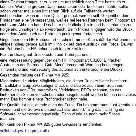
eines Druckauftrages ist zu kurz um tatsächlich noch Tinte bestellen zu
können. Wer eine größere Datei ausdrucken oder kopieren möchte, sollte
schon vorher mal einen kritischen Blick auf die Füllstände werfen,
insbesondere, wenn in hoher Qulität gedruck werden soll. Gegenüber dem
Photosmart eine Verbesserung, weil es bei leeren Patronen beim Photosmart
nicht zum Abbruch kam. Das hatte undeutliche Texte und Falschfarben zur
Folge und unnötigen Papierverbrauch. Beim Pixma hingegen wird der Druck
nach dem Austausch der Patronen punktgenau fortgesetzt.
Gegenüber dem HP Photosmart erscheint mir die Kapazität der Patronen um
einiges höher, gerade auch im Hinblick auf den Ausdruck von Fotos. Da war
die Patrone beim HP schon nach kurzer Zeit leer.
Fazit in Bezug auf Druckkosten und Tintenpatronen:
eine Verbesserung gegenüber dem HP Photosmart C3180. Einfacher
Austausch der Patronen. Gute Menüführung mit Warnung bei geringem
Tintenstand und Fortsetzung des automatisch unterbrochenen Drucks.
Gesamtbeurteilung des Pixma MX 925:
Mich haben die vielen Möglichkeiten, die dieser Drucker bietet begeistert.
Einzelblatteinzug, Zweiseitiger Druck und Duplex auch beim Scannen,
Bedrucken von CDs, Vergrößern, Verkleinern, PDFs scannen, so das
hinterher die Seiten verschoben oder ausgetauscht werden können und vieles
mehr. Das kommt einem Profidrucker schon nahe.
Die Qualität ist gut, gerade auch der Fotos. Da bekommt man Lust kreativ zu
werden und die Software unterstützt das auch. Einzig das Handling der
Software ist verbesserungswürdig. Dann würde es noch mehr Spass
machen.
Ich kann den Pixma MX 925 guten Gewissens empfehlen.
vollständiges Testprotokoll
›