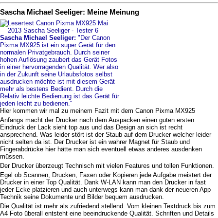
Sascha Michael Seeliger: Meine Meinung
Sascha Michael Seeliger:
"Der Canon
Pixma MX925 ist ein super Gerät für den
normalen Privatgebrauch. Durch seiner
hohen Auflösung zaubert das Gerät Fotos
in einer hervorragenden Qualität. Wer also
in der Zukunft seine Urlaubsfotos selbst
ausdrucken möchte ist mit diesem Gerät
mehr als bestens Bedient. Durch die
Relativ leichte Bedienung ist das Gerät für
jeden leicht zu bedienen."
Hier kommen wir mal zu meinem Fazit mit dem Canon Pixma MX925
Anfangs macht der Drucker nach dem Auspacken einen guten ersten
Eindruck der Lack sieht top aus und das Design an sich ist recht
ansprechend. Was leider stört ist der Staub auf dem Drucker welcher leider
nicht selten da ist. Der Drucker ist ein wahrer Magnet für Staub und
Fingerabdrücke hier hätte man sich eventuell etwas anderes ausdenken
müssen.
Der Drucker überzeugt Technisch mit vielen Features und tollen Funktionen.
Egel ob Scannen, Drucken, Faxen oder Kopieren jede Aufgabe meistert der
Drucker in einer Top Qualität. Dank W-LAN kann man den Drucker in fast
jeder Ecke platzieren und auch unterwegs kann man dank der neueren App
Technik seine Dokumente und Bilder bequem ausdrucken.
Die Qualität ist mehr als zufriedend stellend. Vom kleinen Textdruck bis zum
A4 Foto überall entsteht eine beeindruckende Qualität. Schriften und Details