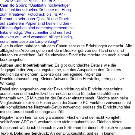
Camillo Spöri:
"Qualitätiv hochwertiger
Multifunktionsdrucker für Leute mit Hang
zum Kreativen. Fotodruck bis ins A4-
Format in sehr guter Qualität und Druck
auf stärkerem Papier sind keine Hürden -
Officeaufgaben sind dementsprechend mit
links erledigt. Wer schneller und nur Text
drucken will, wird woanders billiger fündig,
sonst eine absolute Empfehlung!"
Alles in allem habe ich mit dem Canon sehr gute Erfahrungen gemacht. Alle
alltäglichen Arbeiten gehen mit dem Drucker gut von der Hand und sind
einfach zu erreichen. Auf die einzelnen Eindrücke möchte ich noch einmal
kurz eingehen.
Aufbau und Inbetriebnahme:
Es gibt durchdachte Details wie die
Tragegriffe der Verpackungstasche, um das Auspacken des Druckers
deutlich zu erleichtern. Ebenso das beiliegende Papier zur
Druckkopfausrichtung. Kleiner Aufwand für den Hersteller, sehr positive
Wirkung!
Dabei sind abgesehen von der Faxeinrichtung alle Einrichtungsschritte
ausreichen und nachvollziehbar erklärt und so für jeden durchführbar.
Innerhalb von 15 Minuten ist der Drucker einsatzbereit. Möchte man beim
Vergleichsdrucker von Epson auch die Scan-to-PC-Funktion verwenden, ist
ein komplizierteres Netzwerk-Setup notwendig, sodass die Einrichtung hier
mindestens doppelt so lange ausfällt.
Negativ fallen hier nur die glänzenden Flächen und der nicht komplett
schließbare ADF auf, wodurch sich viele staubanfällige Flächen bieten.
Insgesamt würde ich dennoch 5 von 5 Sternen für diesen Bereich vergeben.
Text- & Dokumentendruck:
An der Druckqualität gibt es in keinem