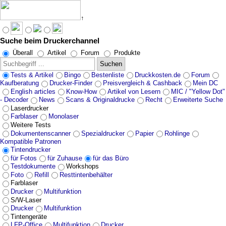
↑
Suche beim Druckerchannel
Angebote werden geladen...
Überall
Artikel
Forum
Produkte
Suchen
Tests & Artikel
Bingo
Bestenliste
Druckkosten.de
Forum
Kaufberatung
Drucker-Finder
Preisvergleich & Cashback
Mein DC
English articles
Know-How
Artikel von Lesern
MIC / "Yellow Dot"
- Decoder
News
Scans & Originaldrucke
Recht
Erweiterte Suche
Laserdrucker
Farblaser
Monolaser
Weitere Tests
Dokumentenscanner
Spezialdrucker
Papier
Rohlinge
Kompatible Patronen
Tintendrucker
für Fotos
für Zuhause
für das Büro
Testdokumente
Workshops
Foto
Refill
Resttintenbehälter
Farblaser
Drucker
Multifunktion
S/W-Laser
Drucker
Multifunktion
Tintengeräte
LFP-Office
Multifunktion
Drucker