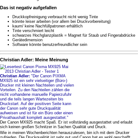
Das ist negativ aufgefallen
Druckkopfreinigung verbraucht nicht wenig Tinte
könnte leiser arbeiten (vor allem bei Druckvorbereitung)
kaum/ keine Nachfüllpatronen erhältlich
Tinte verschmiert leicht
schwarzes Hochglanzplastik = Magnet für Staub und Fingerabdrücke
Gerätedimension
Software könnte benutzerfreundlicher sein
Christian Adler: Meine Meinung
Christian Adler:
"Der Canon PIXMA
MX925 ist ein sehr vielseitiger (Büro-)
Drucker mit kleinen Nachteilen und vielen
Vorteilen. Zu den Nachteilen zählen die
nicht vorhandene manuelle Papierzufuhr
und die teils langen Wartezeiten bis
Druckstart. Auf der positiven Seite kann
der Canon sehr gute Druckqualität
aufweisen und ist für ein Büro oder einen
Privathaushalt komplett ausgestattet."
Der Canon MX925 macht Spaß. Er ist vollständig ausgestattet und erlaubt
sich keinen großen Schnitzer in Sachen Qualität und Druck.
Wie in meinen Wochenberichten herauszulesen, bin ich mit dem Drucker
zufrieden. Die Druckqualität ist sehr gut und Canon hat es wohl geschafft,