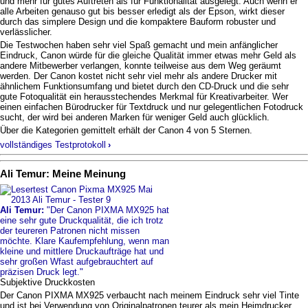
und mehr für gutes Auftreten als für Funktionalität ausgelegt. Auch wenn er
alle Arbeiten genauso gut bis besser erledigt als der Epson, wirkt dieser
durch das simplere Design und die kompaktere Bauform robuster und
verlässlicher.
Die Testwochen haben sehr viel Spaß gemacht und mein anfänglicher
Eindruck, Canon würde für die gleiche Qualität immer etwas mehr Geld als
andere Mitbewerber verlangen, konnte teilweise aus dem Weg geräumt
werden. Der Canon kostet nicht sehr viel mehr als andere Drucker mit
ähnlichem Funktionsumfang und bietet durch den CD-Druck und die sehr
gute Fotoqualität ein herausstechendes Merkmal für Kreativarbeiter. Wer
einen einfachen Bürodrucker für Textdruck und nur gelegentlichen Fotodruck
sucht, der wird bei anderen Marken für weniger Geld auch glücklich.
Über die Kategorien gemittelt erhält der Canon 4 von 5 Sternen.
vollständiges Testprotokoll
›
Ali Temur: Meine Meinung
Ali Temur:
"Der Canon PIXMA MX925 hat
eine sehr gute Druckqualität, die ich trotz
der teureren Patronen nicht missen
möchte. Klare Kaufempfehlung, wenn man
kleine und mittlere Druckaufträge hat und
sehr großen Wfast aufgebrauchtert auf
präzisen Druck legt."
Subjektive Druckkosten
Der Canon PIXMA MX925 verbaucht nach meinem Eindruck sehr viel Tinte
und ist bei Verwendung von Originalpatronen teurer als mein Heimdrucker.