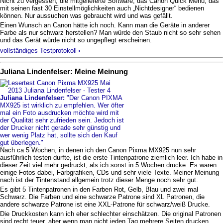
Nicht zu vergessen, die mitgelieferte Software, das Canon Quick Menü, das
mit seinen fast 30 Einstellmöglichkeiten auch „Nichtdesigner“ bedienen
können. Nur aussuchen was gebraucht wird und was gefällt.
Einen Wunsch an Canon hätte ich noch. Kann man die Geräte in anderer
Farbe als nur schwarz herstellen? Man würde den Staub nicht so sehr sehen
und das Gerät würde nicht so ungepflegt erscheinen.
vollständiges Testprotokoll
›
Juliana Lindenfelser: Meine Meinung
Juliana Lindenfelser:
"Der Canon PIXMA
MX925 ist wirklich zu empfehlen. Wer öfter
mal ein Foto ausdrucken möchte wird mit
der Qualität sehr zufrieden sein. Jedoch ist
der Drucker nicht gerade sehr günstig und
wer wenig Platz hat, sollte sich den Kauf
gut überlegen."
Nach ca 5 Wochen, in denen ich den Canon Pixma MX925 nun sehr
ausführlich testen durfte, ist die erste Tintenpatrone ziemlich leer. Ich habe in
dieser Zeit viel mehr gedruckt, als ich sonst in 5 Wochen drucke. Es waren
einige Fotos dabei, Farbgrafiken, CDs und sehr viele Texte. Meiner Meinung
nach ist der Tintenstand allgemein trotz dieser Menge noch sehr gut.
Es gibt 5 Tintenpatronen in den Farben Rot, Gelb, Blau und zwei mal
Schwarz. Die Farben und eine schwarze Patrone sind XL Patronen, die
andere schwarze Patrone ist eine XXL-Patrone für schwarz/weiß Drucke.
Die Druckkosten kann ich eher schlechter einschätzen. Die original Patronen
sind recht teuer, aber wenn man nicht jeden Tag mehrere Seiten drucken