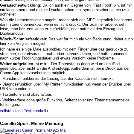
Geräuschentwicklung:
Da ich auch ein Gegner von "Fast Food" bin, ist mir
ein langsamerer und ruhiger Drucker schon mal sympathischer als ein (zu)
schneller.
Was die Lärmemissionen angeht, macht sich das MFG eigentlich höchstens
dann störend bemerkbar, wenn es nicht druckt. Der Scanner arbeitet sehr
leise, man hört erst wenn er zurückfährt, oder natürlich den Einzug und
Duplexmodus.
Wisch-/Schmierfestigkeit:
Das war für mich nie von Bedeutung, daher auch
hier kein Vergleich möglich.
Ich habe es einige Male ausprobier, mit dem Finger über das gedruckte zu
streichen, oder etwas mit Textmarker hervorzuheben, und hatte zumindest
nach kurzer Trocknungsdauer und etwas Vorsicht keine Probleme.
Weiter aufgefallen ist mir:
- Der Tintenstatus (leer) wird an den iPod
gesendet, aber nicht an die Android-App. Außerdem ist beim Druck aus der
Canon-App kein zuschneiden möglich.
- Manchmal funktionier der Einzug aus der Kassette nicht korrekt.
- Diagnosefunktion über "My Printer" funktioniert nur, wenn der Drucker über
USB verbunden ist.
- Tastentöne sind abschaltbar.
- Webinterface ohne große Funktion, Seitenzähler und Tintenstatusanzeige
fehlen ganz
vollständiges Testprotokoll
›
Camillo Spöri: Meine Meinung