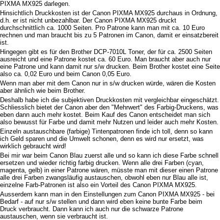
PIXMA MX925 darlegen.
Hinsichtlich Druckkosten ist der Canon PIXMA MX925 durchaus in Ordnung,
d.h. er ist nicht unbezahlbar. Der Canon PIXMA MX925 druckt
durchschnittlich ca. 1000 Seiten. Pro Patrone kann man mit ca. 10 Euro
rechnen und man braucht bis zu 5 Patronen im Canon, damit er einsatzbereit
ist.
Hingegen gibt es für den Brother DCP-7010L Toner, der für ca. 2500 Seiten
ausreicht und eine Patrone kostet ca. 60 Euro. Man braucht aber auch nur
eine Patrone und kann damit nur s/w drucken. Beim Brother kostet eine Seite
also ca. 0,02 Euro und beim Canon 0,05 Euro.
Wenn man aber mit dem Canon nur in s/w drucken würde, wären die Kosten
aber ähnlich wie beim Brother.
Deshalb habe ich die subjektiven Druckkosten mit vergleichbar eingeschätzt.
Schliesslich bietet der Canon aber den "Mehrwert" des Farbig-Druckens, was
eben dann auch mehr kostet. Beim Kauf des Canon entscheidet man sich
also bewusst für Farbe und damit mehr Nutzen und leider auch mehr Kosten.
Einzeln austauschbare (farbige) Tintenpatronen finde ich toll, denn so kann
ich Geld sparen und die Umwelt schonen, denn es wird nur ersetzt, was
wirklich gebraucht wird!
Bei mir war beim Canon Blau zuerst alle und so kann ich diese Farbe schnell
ersetzen und wieder richtig farbig drucken. Wenn alle drei Farben (cyan,
magenta, gelb) in einer Patrone wären, müsste man mit dieser einen Patrone
alle drei Farben zwangsläufig austauschen, obwohl eben nur Blau alle ist,
einzelne Farb-Patronen ist also ein Vorteil des Canon PIXMA MX925.
Ausserdem kann man in den Einstellungen zum Canon PIXMA MX925 - bei
Bedarf - auf nur s/w stellen und dann wird eben keine bunte Farbe beim
Druck verbraucht. Dann kann ich auch nur die schwarze Patrone
austauschen, wenn sie verbraucht ist.