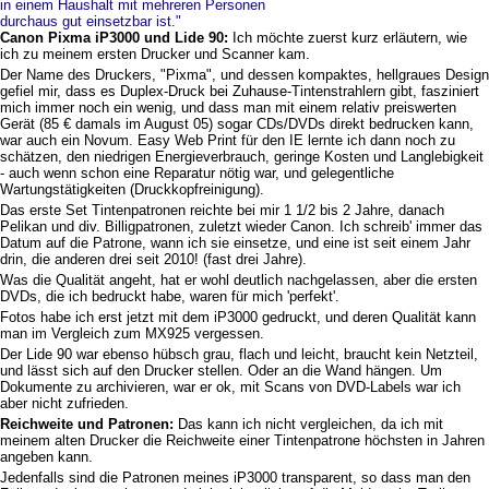
in einem Haushalt mit mehreren Personen
durchaus gut einsetzbar ist."
Canon Pixma iP3000 und Lide 90:
Ich möchte zuerst kurz erläutern, wie
ich zu meinem ersten Drucker und Scanner kam.
Der Name des Druckers, "Pixma", und dessen kompaktes, hellgraues Design
gefiel mir, dass es Duplex-Druck bei Zuhause-Tintenstrahlern gibt, fasziniert
mich immer noch ein wenig, und dass man mit einem relativ preiswerten
Gerät (85 € damals im August 05) sogar CDs/DVDs direkt bedrucken kann,
war auch ein Novum. Easy Web Print für den IE lernte ich dann noch zu
schätzen, den niedrigen Energieverbrauch, geringe Kosten und Langlebigkeit
- auch wenn schon eine Reparatur nötig war, und gelegentliche
Wartungstätigkeiten (Druckkopfreinigung).
Das erste Set Tintenpatronen reichte bei mir 1 1/2 bis 2 Jahre, danach
Pelikan und div. Billigpatronen, zuletzt wieder Canon. Ich schreib' immer das
Datum auf die Patrone, wann ich sie einsetze, und eine ist seit einem Jahr
drin, die anderen drei seit 2010! (fast drei Jahre).
Was die Qualität angeht, hat er wohl deutlich nachgelassen, aber die ersten
DVDs, die ich bedruckt habe, waren für mich 'perfekt'.
Fotos habe ich erst jetzt mit dem iP3000 gedruckt, und deren Qualität kann
man im Vergleich zum MX925 vergessen.
Der Lide 90 war ebenso hübsch grau, flach und leicht, braucht kein Netzteil,
und lässt sich auf den Drucker stellen. Oder an die Wand hängen. Um
Dokumente zu archivieren, war er ok, mit Scans von DVD-Labels war ich
aber nicht zufrieden.
Reichweite und Patronen:
Das kann ich nicht vergleichen, da ich mit
meinem alten Drucker die Reichweite einer Tintenpatrone höchsten in Jahren
angeben kann.
Jedenfalls sind die Patronen meines iP3000 transparent, so dass man den