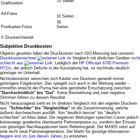
70 Seiten
Grafikseiten
A4-Fotos
10 Seiten
30
Postkarten-Fotos
Seiten
© Druckerchannel
Subjektive Druckkosten
Objektiv gesehen fallen die Druckkosten nach ISO-Messung laut unserem
Druckkostenrechner
im Vergleich mit ähnlichen Geräten
nicht
schlecht aus
. Lediglich der
HP Officejet 6700 Premium
H711n
, der jedoch Defizite in der Ausstattung hat, ist nochmals deutlich
günstiger im Unterhalt.
Nichtsdestotrotz wünschen sich Käufer von Druckern generell immer
günstigere Folgekosten. Das spiegelt sich auch in der Wertung wieder -
immerhin erreicht der Pixma hier eine gemittelte Einschätzung zwischen
"Durchschnittlich" bis "Gut"
. Keine Bestwertung und zwei negative
Stimmen führen zu diesem Resultat.
Nicht herausragend sieht es im direkten Vergleich mit den eigenen Druckern
aus.
"Schlechter" bis "Vergleichbar"
ist die Gesamtmeinung, welche
äußerst durchwachsen ausfällt. Von "deutlich besser" bis "deutlich
schlechter" ist Alles dabei. Die negativen Wertungen sprechen Canon jedoch
keineswegs gnadenlos überteuerte Patronenpreise zu, sondern den Einsatz
von günstigen Nachbaupatronen beim Referenzgerät. Der MX925 setzt auf
eine recht neue Patronengeneration. Der Markt für günstige Alternativen
begann erst im Juni diesen Jahres
zu entstehen.