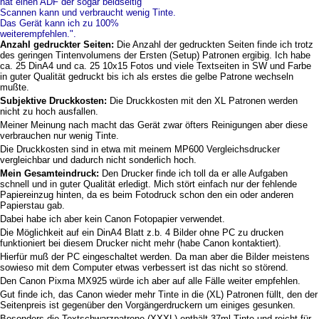
hat einen ADF der sogar beidseitig
Scannen kann und verbraucht wenig Tinte.
Das Gerät kann ich zu 100%
weiterempfehlen.".
Anzahl gedruckter Seiten:
Die Anzahl der gedruckten Seiten finde ich trotz
des geringen Tintenvolumens der Ersten (Setup) Patronen ergibig. Ich habe
ca. 25 DinA4 und ca. 25 10x15 Fotos und viele Textseiten in SW und Farbe
in guter Qualität gedruckt bis ich als erstes die gelbe Patrone wechseln
mußte.
Subjektive Druckkosten:
Die Druckkosten mit den XL Patronen werden
nicht zu hoch ausfallen.
Meiner Meinung nach macht das Gerät zwar öfters Reinigungen aber diese
verbrauchen nur wenig Tinte.
Die Druckkosten sind in etwa mit meinem MP600 Vergleichsdrucker
vergleichbar und dadurch nicht sonderlich hoch.
Mein Gesamteindruck:
Den Drucker finde ich toll da er alle Aufgaben
schnell und in guter Qualität erledigt. Mich stört einfach nur der fehlende
Papiereinzug hinten, da es beim Fotodruck schon den ein oder anderen
Papierstau gab.
Dabei habe ich aber kein Canon Fotopapier verwendet.
Die Möglichkeit auf ein DinA4 Blatt z.b. 4 Bilder ohne PC zu drucken
funktioniert bei diesem Drucker nicht mehr (habe Canon kontaktiert).
Hierfür muß der PC eingeschaltet werden. Da man aber die Bilder meistens
sowieso mit dem Computer etwas verbessert ist das nicht so störend.
Den Canon Pixma MX925 würde ich aber auf alle Fälle weiter empfehlen.
Gut finde ich, das Canon wieder mehr Tinte in die (XL) Patronen füllt, den der
Seitenpreis ist gegenüber den Vorgängerdruckern um einiges gesunken.
Besonders die Textschwarzpatrone (XXXL) enthält 37ml Tinte und reicht für