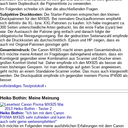
auch beim Duplexdruck die Pigmenttinte zu verwenden.
Im Folgenden schreibe ich über die abschließenden Fragen.
Subjektive Druckkosten:
Die Starter-Patronen entsprechen den kleinen
Druckpatronen für den MX925. Bei normalem Druckaufkommen empfiehlt
sich definitiv die XL- bzw. XXL-Patronen zu kaufen. Ich habe insgesamt ca.
300 Seiten unterschiedliche Arten gedruckt, bis die erste Farbe (cyan) leer
war. Der Austausch der Patrone ging einfach und danach folgte der
obligatorische Reinigungsvorgang. Bei der gedruckten Seitenanzahl empfinde
ich die Druckkosten als durchschnittlich. Epson und HP zeigen, dass es
auch mit Original-Patronen günstiger geht.
Gesamteindruck:
Der Canon MX925 macht einen guten Gesamteindruck.
Ich möchte meine Antwort im Fragebogen dahingehend erläutern, dass ein
Kombigerät gegenüber einer Kombination aus Scanner und Drucker einen
großen Komfort-Vorteil hat. Daher empfinde ich den MX925 als besser als
mein bisheriges Gespann. Ist man allerdings auf guten Scan angewiesen,
geht nichts an einem Standalone-Scanner vorbei. Das muss auch klargestellt
werden. Die Druckqualität empfinde ich gegenüber meinem Pixma IP4500 als
besser.
vollständiges Testprotokoll
›
Heiko Bothin: Meine Meinung
Heiko Bothin:
"Ich bin mit dem Canon
PIXMA MX925 sehr zufrieden und kann ihn
auch sehr gerne weiterempfehlen!"
Ich möchte im Folgenden meine ausführlichen Erfahrungen mit dem Canon