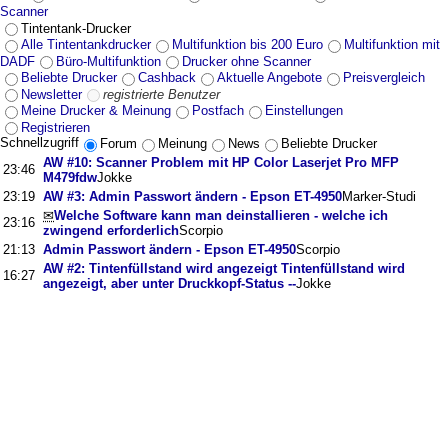
Scanner
Tintentank-Drucker
Alle Tintentankdrucker
Multifunktion bis 200 Euro
Multifunktion mit
DADF
Büro-Multifunktion
Drucker ohne Scanner
Beliebte Drucker
Cashback
Aktuelle Angebote
Preisvergleich
Newsletter
registrierte Benutzer
Meine Drucker & Meinung
Postfach
Einstellungen
Registrieren
Schnellzugriff
Forum
Meinung
News
Beliebte Drucker
AW #10: Scanner Problem mit HP Color Laserjet Pro MFP
23:46
M479fdw
Jokke
23:19
AW #3: Admin Passwort ändern - Epson ET-4950
Marker-Studi
✉
Welche Software kann man deinstallieren - welche ich
23:16
zwingend erforderlich
Scorpio
21:13
Admin Passwort ändern - Epson ET-4950
Scorpio
AW #2: Tintenfüllstand wird angezeigt Tintenfüllstand wird
16:27
angezeigt, aber unter Druckkopf-Status --
Jokke