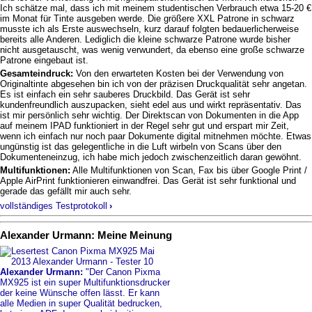
Ich schätze mal, dass ich mit meinem studentischen Verbrauch etwa 15-20 €
im Monat für Tinte ausgeben werde. Die größere XXL Patrone in schwarz
musste ich als Erste auswechseln, kurz darauf folgten bedauerlicherweise
bereits alle Anderen. Lediglich die kleine schwarze Patrone wurde bisher
nicht ausgetauscht, was wenig verwundert, da ebenso eine große schwarze
Patrone eingebaut ist.
Gesamteindruck:
Von den erwarteten Kosten bei der Verwendung von
Originaltinte abgesehen bin ich von der präzisen Druckqualität sehr angetan.
Es ist einfach ein sehr sauberes Druckbild. Das Gerät ist sehr
kundenfreundlich auszupacken, sieht edel aus und wirkt repräsentativ. Das
ist mir persönlich sehr wichtig. Der Direktscan von Dokumenten in die App
auf meinem IPAD funktioniert in der Regel sehr gut und erspart mir Zeit,
wenn ich einfach nur noch paar Dokumente digital mitnehmen möchte. Etwas
ungünstig ist das gelegentliche in die Luft wirbeln von Scans über den
Dokumenteneinzug, ich habe mich jedoch zwischenzeitlich daran gewöhnt.
Multifunktionen:
Alle Multifunktionen von Scan, Fax bis über Google Print /
Apple AirPrint funktionieren einwandfrei. Das Gerät ist sehr funktional und
gerade das gefällt mir auch sehr.
vollständiges Testprotokoll
›
Alexander Urmann: Meine Meinung
Alexander Urmann:
"Der Canon Pixma
MX925 ist ein super Multifunktionsdrucker
der keine Wünsche offen lässt. Er kann
alle Medien in super Qualität bedrucken,