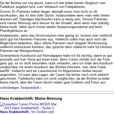
Da der Brother nur s/w druckt, kann ich hier leider keinen Vergleich zum
Farbdruck angeben bzw. zum Verbauch von Farbpatronen.
Grosse XL-Patronen halten länger, deshalb muss man nicht so oft
nachkaufen, das ist eine tolle Sache, insbesondere wenn man viele Seiten
drucken will. Ständiges Nachkaufen kann ja lästig sein. Grosse Patronen
sind meiner Meinung nach besser für die Umwelt, denn wenn man ständig
kleine kauft, fallen auch immer wieder Verpackungsmaterial und leere
Plastikgehäuse an.
Andererseits, wenn das Druckvolumen eher gering ist, kommt man vielleicht
auch gut mit kleineren Patronen aus. Vielleicht sollte man auch noch die
Möglichkeit bedenken, dass offene Patronen nach längerer Nichtnutzung
vielleicht eintrocknen könnten, das spräche dann vielleicht mehr für kleinere
Patronen bei Wenigverbrauch.
Schmierfeste Ausdrucke auf Normalpapier halte ich für wichtig, damit es gut
aussieht und man Texte gut lesen kann. Beim Canon verhält sich die Tinte
ganz gut, es ist nicht besonders stark verlaufen, also ich finde den Ausdruck
vergleichbar mit einem Ausdruck des Brother-Druckers, was ohne Farbe
betrifft. Vielleicht wird ein Laserdrucker im Allgemeinen hierbei besser
angesehen, ich kann aber sagen, der Canon hat bisher noch nicht wirklich
geschmiert. Farbdrucke kann ich nicht vergleichen, da der Brother ja leider
keine macht, aber der Canon druckt relativ gute Grafiken und Fotos aus.
vollständiges Testprotokoll
›
Hans Krabbenhöft: Meine Meinung
Hans Krabbenhöft:
"Im Großen und