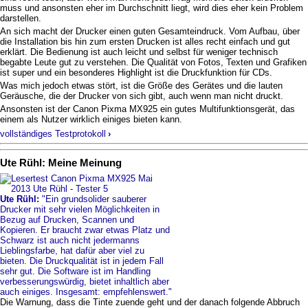
muss und ansonsten eher im Durchschnitt liegt, wird dies eher kein Problem
darstellen.
An sich macht der Drucker einen guten Gesamteindruck. Vom Aufbau, über
die Installation bis hin zum ersten Drucken ist alles recht einfach und gut
erklärt. Die Bedienung ist auch leicht und selbst für weniger technisch
begabte Leute gut zu verstehen. Die Qualität von Fotos, Texten und Grafiken
ist super und ein besonderes Highlight ist die Druckfunktion für CDs.
Was mich jedoch etwas stört, ist die Größe des Gerätes und die lauten
Geräusche, die der Drucker von sich gibt, auch wenn man nicht druckt.
Ansonsten ist der Canon Pixma MX925 ein gutes Multifunktionsgerät, das
einem als Nutzer wirklich einiges bieten kann.
vollständiges Testprotokoll
›
Ute Rühl: Meine Meinung
Ute Rühl:
"Ein grundsolider sauberer
Drucker mit sehr vielen Möglichkeiten in
Bezug auf Drucken, Scannen und
Kopieren. Er braucht zwar etwas Platz und
Schwarz ist auch nicht jedermanns
Lieblingsfarbe, hat dafür aber viel zu
bieten. Die Druckqualität ist in jedem Fall
sehr gut. Die Software ist im Handling
verbesserungswürdig, bietet inhaltlich aber
auch einiges. Insgesamt: empfehlenswert."
Die Warnung, dass die Tinte zuende geht und der danach folgende Abbruch