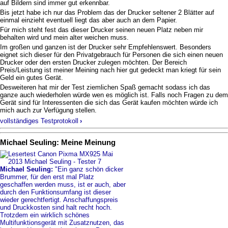
auf Bildern sind immer gut erkennbar.
Bis jetzt habe ich nur das Problem das der Drucker seltener 2 Blätter auf
einmal einzieht eventuell liegt das aber auch an dem Papier.
Für mich steht fest das dieser Drucker seinen neuen Platz neben mir
behalten wird und mein alter weichen muss.
Im großen und ganzen ist der Drucker sehr Empfehlenswert. Besonders
eignet sich dieser für den Privatgebrauch für Personen die sich einen neuen
Drucker oder den ersten Drucker zulegen möchten. Der Bereich
Preis/Leistung ist meiner Meining nach hier gut gedeckt man kriegt für sein
Geld ein gutes Gerät.
Desweiteren hat mir der Test ziemlichen Spaß gemacht sodass ich das
ganze auch wiederholen würde wen es möglich ist. Falls noch Fragen zu dem
Gerät sind für Interessenten die sich das Gerät kaufen möchten würde ich
mich auch zur Verfügung stellen.
vollständiges Testprotokoll
›
Michael Seuling: Meine Meinung
Michael Seuling:
"Ein ganz schön dicker
Brummer, für den erst mal Platz
geschaffen werden muss, ist er auch, aber
durch den Funktionsumfang ist dieser
wieder gerechtfertigt. Anschaffungspreis
und Druckkosten sind halt recht hoch.
Trotzdem ein wirklich schönes
Multifunktionsgerät mit Zusatznutzen, das