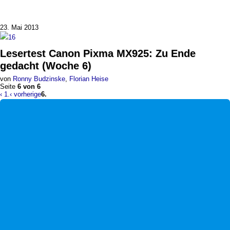
23. Mai 2013
16
Lesertest
Canon Pixma MX925
:
Zu Ende
gedacht (Woche 6)
von
Ronny Budzinske
,
Florian Heise
Seite
6 von 6
‹ 1.
‹ vorherige
6.