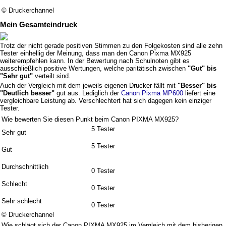
© Druckerchannel
Mein Gesamteindruck
Trotz der nicht gerade positiven Stimmen zu den Folgekosten sind alle zehn
Tester einhellig der Meinung, dass man den Canon Pixma MX925
weiterempfehlen kann. In der Bewertung nach Schulnoten gibt es
ausschließlich positive Wertungen, welche paritätisch zwischen
"Gut" bis
"Sehr gut"
verteilt sind.
Auch der Vergleich mit dem jeweils eigenen Drucker fällt mit
"Besser" bis
"Deutlich besser"
gut aus. Lediglich der
Canon Pixma MP600
liefert eine
vergleichbare Leistung ab. Verschlechtert hat sich dagegen kein einziger
Tester.
Wie bewerten Sie diesen Punkt beim Canon PIXMA MX925?
5 Tester
Sehr gut
5 Tester
Gut
Durchschnittlich
0 Tester
Schlecht
0 Tester
Sehr schlecht
0 Tester
© Druckerchannel
Wie schlägt sich der Canon PIXMA MX925 im Vergleich mit dem bisherigen