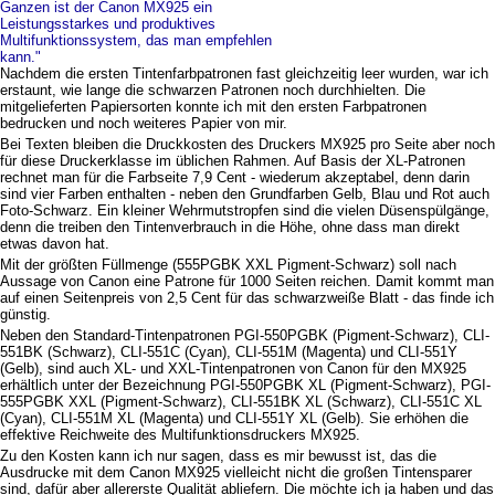
Ganzen ist der Canon MX925 ein
Leistungsstarkes und produktives
Multifunktionssystem, das man empfehlen
kann."
Nachdem die ersten Tintenfarbpatronen fast gleichzeitig leer wurden, war ich
erstaunt, wie lange die schwarzen Patronen noch durchhielten. Die
mitgelieferten Papiersorten konnte ich mit den ersten Farbpatronen
bedrucken und noch weiteres Papier von mir.
Bei Texten bleiben die Druckkosten des Druckers MX925 pro Seite aber noch
für diese Druckerklasse im üblichen Rahmen. Auf Basis der XL-Patronen
rechnet man für die Farbseite 7,9 Cent - wiederum akzeptabel, denn darin
sind vier Farben enthalten - neben den Grundfarben Gelb, Blau und Rot auch
Foto-Schwarz. Ein kleiner Wehrmutstropfen sind die vielen Düsenspülgänge,
denn die treiben den Tintenverbrauch in die Höhe, ohne dass man direkt
etwas davon hat.
Mit der größten Füllmenge (555PGBK XXL Pigment-Schwarz) soll nach
Aussage von Canon eine Patrone für 1000 Seiten reichen. Damit kommt man
auf einen Seitenpreis von 2,5 Cent für das schwarzweiße Blatt - das finde ich
günstig.
Neben den Standard-Tintenpatronen PGI-550PGBK (Pigment-Schwarz), CLI-
551BK (Schwarz), CLI-551C (Cyan), CLI-551M (Magenta) und CLI-551Y
(Gelb), sind auch XL- und XXL-Tintenpatronen von Canon für den MX925
erhältlich unter der Bezeichnung PGI-550PGBK XL (Pigment-Schwarz), PGI-
555PGBK XXL (Pigment-Schwarz), CLI-551BK XL (Schwarz), CLI-551C XL
(Cyan), CLI-551M XL (Magenta) und CLI-551Y XL (Gelb). Sie erhöhen die
effektive Reichweite des Multifunktionsdruckers MX925.
Zu den Kosten kann ich nur sagen, dass es mir bewusst ist, das die
Ausdrucke mit dem Canon MX925 vielleicht nicht die großen Tintensparer
sind, dafür aber allererste Qualität abliefern. Die möchte ich ja haben und das