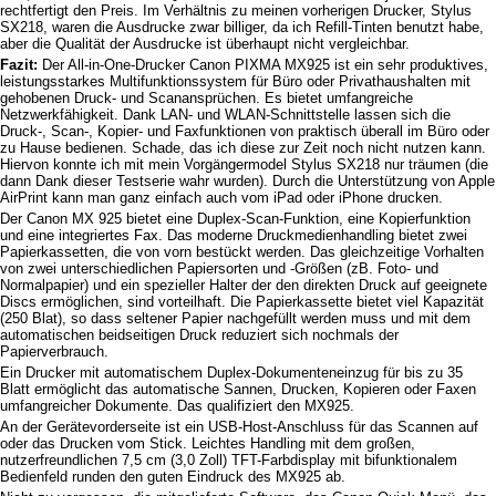
rechtfertigt den Preis. Im Verhältnis zu meinen vorherigen Drucker, Stylus
SX218, waren die Ausdrucke zwar billiger, da ich Refill-Tinten benutzt habe,
aber die Qualität der Ausdrucke ist überhaupt nicht vergleichbar.
Fazit:
Der All-in-One-Drucker Canon PIXMA MX925 ist ein sehr produktives,
leistungsstarkes Multifunktionssystem für Büro oder Privathaushalten mit
gehobenen Druck- und Scanansprüchen. Es bietet umfangreiche
Netzwerkfähigkeit. Dank LAN- und WLAN-Schnittstelle lassen sich die
Druck-, Scan-, Kopier- und Faxfunktionen von praktisch überall im Büro oder
zu Hause bedienen. Schade, das ich diese zur Zeit noch nicht nutzen kann.
Hiervon konnte ich mit mein Vorgängermodel Stylus SX218 nur träumen (die
dann Dank dieser Testserie wahr wurden). Durch die Unterstützung von Apple
AirPrint kann man ganz einfach auch vom iPad oder iPhone drucken.
Der Canon MX 925 bietet eine Duplex-Scan-Funktion, eine Kopierfunktion
und eine integriertes Fax. Das moderne Druckmedienhandling bietet zwei
Papierkassetten, die von vorn bestückt werden. Das gleichzeitige Vorhalten
von zwei unterschiedlichen Papiersorten und -Größen (zB. Foto- und
Normalpapier) und ein spezieller Halter der den direkten Druck auf geeignete
Discs ermöglichen, sind vorteilhaft. Die Papierkassette bietet viel Kapazität
(250 Blat), so dass seltener Papier nachgefüllt werden muss und mit dem
automatischen beidseitigen Druck reduziert sich nochmals der
Papierverbrauch.
Ein Drucker mit automatischem Duplex-Dokumenteneinzug für bis zu 35
Blatt ermöglicht das automatische Sannen, Drucken, Kopieren oder Faxen
umfangreicher Dokumente. Das qualifiziert den MX925.
An der Gerätevorderseite ist ein USB-Host-Anschluss für das Scannen auf
oder das Drucken vom Stick. Leichtes Handling mit dem großen,
nutzerfreundlichen 7,5 cm (3,0 Zoll) TFT-Farbdisplay mit bifunktionalem
Bedienfeld runden den guten Eindruck des MX925 ab.