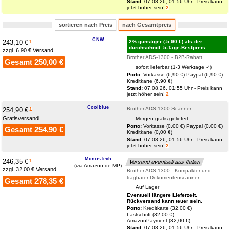
Stand:
07.08.26, 01:56 Uhr - Preis kann
jetzt höher sein!
2
sortieren nach Preis
nach Gesamtpreis
CNW
243,10 €
1
2% günstiger (-5,90 €) als der
durchschnitt. 5-Tage-Bestpreis.
zzgl. 6,90 € Versand
Brother ADS-1300 - B2B-Rabatt
Gesamt 250,00 €
sofort lieferbar (1-3 Werktage ✓)
Porto:
Vorkasse (6,90 €)
Paypal (6,90 €)
Kreditkarte (6,90 €)
Stand:
07.08.26, 01:55 Uhr - Preis kann
jetzt höher sein!
2
Coolblue
Brother ADS-1300 Scanner
254,90 €
1
Gratisversand
Morgen gratis geliefert
Porto:
Vorkasse (0,00 €)
Paypal (0,00 €)
Gesamt 254,90 €
Kreditkarte (0,00 €)
Stand:
07.08.26, 01:56 Uhr - Preis kann
jetzt höher sein!
2
MonosTech
246,35 €
1
Versand eventuell aus Italien
(via Amazon.de MP)
zzgl. 32,00 € Versand
Brother ADS-1300 - Kompakter und
tragbarer Dokumentenscanner
Gesamt 278,35 €
Auf Lager
Eventuell längere Lieferzeit.
Rückversand kann teuer sein.
Porto:
Kreditkarte (32,00 €)
Lastschrift (32,00 €)
AmazonPayment (32,00 €)
Stand:
07.08.26, 01:56 Uhr - Preis kann