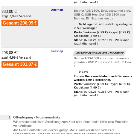
jetzt höher sein!
2
Alternate
Brother ADS-1300, Einzugsscanner grau,
283,00 €
1
USB-C, USB Host Der ADS-1300 von
zzgl. 7,99 € Versand
Brother: Ein Scanner, der da
Gesamt 290,99 €
Nicht lagernd, ab Bestellung verfügbar
in 5-9 Werktagen
Porto:
Vorkasse (7,99 €)
Paypal (7,99 €)
Kreditkarte (7,99 €)
Stand:
07.08.26, 01:56 Uhr - Preis kann
jetzt höher sein!
2
Proshop
296,08 €
1
Versand eventuell aus Dänemark
zzgl. 4,99 € Versand
Brother ADS-1300 - document scanner -
portable - USB 2.0 (Host) USB-C 3.2 Gen
Gesamt 301,07 €
1
9 days
Für ein Rücksendelabel nach Dänemark
werden 5,90 € berechnet.
Porto:
Vorkasse (4,99 €)
Paypal (4,99 €)
Kreditkarte (4,99 €)
Stand:
07.08.26, 01:55 Uhr - Preis kann
jetzt höher sein!
2
1
Offenlegung - Provisionslinks
Wir erhalten bei einer Vermittlung zum Kauf oder direkt beim Klick eine Provision
vom Anbieter.
Alle Preise enthalten die derzeit gültige MwSt. und verstehen sich zzgl.