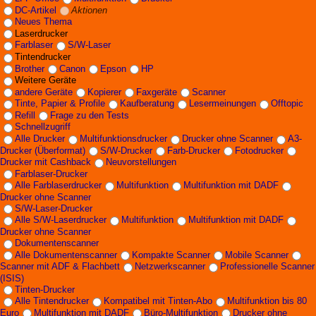
DC-Artikel
Aktionen
Neues Thema
Laserdrucker
Farblaser
S/W-Laser
Tintendrucker
Brother
Canon
Epson
HP
Weitere Geräte
andere Geräte
Kopierer
Faxgeräte
Scanner
Tinte, Papier & Profile
Kaufberatung
Lesermeinungen
Offtopic
Refill
Frage zu den Tests
Schnellzugriff
Alle Drucker
Multifunktionsdrucker
Drucker ohne Scanner
A3-
Drucker (Überformat)
S/W-Drucker
Farb-Drucker
Fotodrucker
Drucker mit Cashback
Neuvorstellungen
Farblaser-Drucker
Alle Farblaserdrucker
Multifunktion
Multifunktion mit DADF
Drucker ohne Scanner
S/W-Laser-Drucker
Alle S/W-Laserdrucker
Multifunktion
Multifunktion mit DADF
Drucker ohne Scanner
Dokumentenscanner
Alle Dokumentenscanner
Kompakte Scanner
Mobile Scanner
Scanner mit ADF & Flachbett
Netzwerkscanner
Professionelle Scanner
(ISIS)
Tinten-Drucker
Alle Tintendrucker
Kompatibel mit Tinten-Abo
Multifunktion bis 80
Euro
Multifunktion mit DADF
Büro-Multifunktion
Drucker ohne