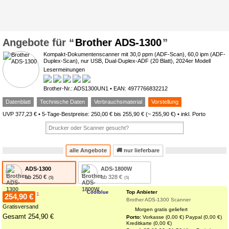
Brother ADS-1300
Kompakt-Dokumentenscanner mit 30,0 ppm (ADF-Scan), 60,0 ipm (ADF-
Duplex-Scan), nur USB, Dual-Duplex-ADF (20 Blatt), 2024er Modell
Lesermeinungen
0*
Brother-Nr.: ADS1300UN1 • EAN: 4977766832212
Datenblatt
Technische Daten
Verbrauchsmaterial
Vorstellung
UVP 377,23 € • 5-Tage-Bestpreise: 250,00 € bis 255,90 € (~ 255,90 €) • inkl. Porto
alle Angebote
🚚
nur lieferbare
ADS-1300
ADS-1800W
ab 250 €
ab 328 €
Top Anbieter
Coolblue
1
254,90 €
Brother ADS-1300 Scanner
Gratisversand
Morgen gratis geliefert
Gesamt 254,90 €
Porto:
Vorkasse (0,00 €)
Paypal (0,00 €)
Kreditkarte (0,00 €)