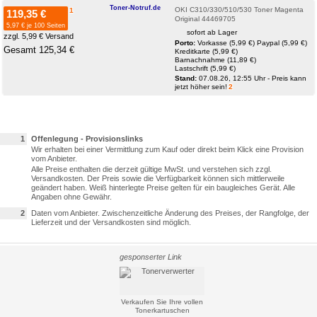
Toner-Notruf.de
OKI C310/330/510/530 Toner Magenta
1
119,35 €
Original 44469705
5,97 € je 100 Seiten
sofort ab Lager
zzgl. 5,99 € Versand
Porto:
Vorkasse (5,99 €)
Paypal (5,99 €)
Gesamt 125,34 €
Kreditkarte (5,99 €)
Barnachnahme (11,89 €)
Lastschrift (5,99 €)
Stand:
07.08.26, 12:55 Uhr - Preis kann
jetzt höher sein!
2
1
Offenlegung - Provisionslinks
Wir erhalten bei einer Vermittlung zum Kauf oder direkt beim Klick eine Provision
vom Anbieter.
Alle Preise enthalten die derzeit gültige MwSt. und verstehen sich zzgl.
Versandkosten. Der Preis sowie die Verfügbarkeit können sich mittlerweile
geändert haben. Weiß hinterlegte Preise gelten für ein baugleiches Gerät. Alle
Angaben ohne Gewähr.
2
Daten vom Anbieter. Zwischenzeitliche Änderung des Preises, der Rangfolge, der
Lieferzeit und der Versandkosten sind möglich.
gesponserter Link
Verkaufen Sie Ihre vollen
Tonerkartuschen