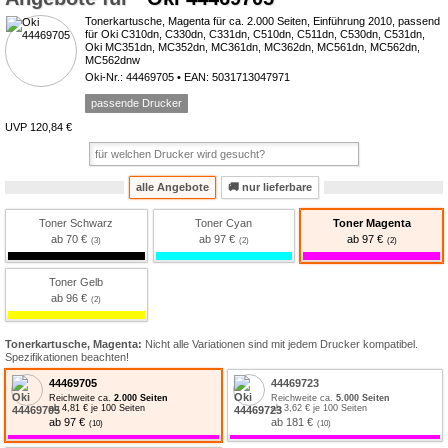
Tonerkartusche, Magenta für ca. 2.000 Seiten, Einführung 2010, passend
für Oki C310dn, C330dn, C331dn, C510dn, C511dn, C530dn, C531dn,
Oki MC351dn, MC352dn, MC361dn, MC362dn, MC561dn, MC562dn,
MC562dnw
Oki-Nr.: 44469705 • EAN: 5031713047971
passende Drucker
UVP 120,84 €
alle Angebote
🚚
nur lieferbare
Toner Schwarz
Toner Cyan
Toner Magenta
ab 70 €
ab 97 €
ab 97 €
Toner Gelb
ab 96 €
Tonerkartusche, Magenta:
Nicht alle Variationen sind mit jedem Drucker kompatibel.
Spezifikationen beachten!
44469705
44469723
Reichweite ca.
2.000 Seiten
Reichweite ca.
5.000 Seiten
ab 4,81 € je 100 Seiten
ab 3,62 € je 100 Seiten
ab 97 €
ab 181 €