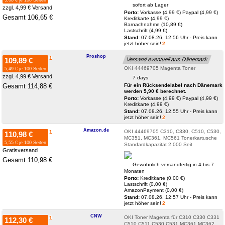
sofort ab Lager
zzgl. 4,99 € Versand
Porto:
Vorkasse (4,99 €)
Paypal (4,99 €)
Gesamt 106,65 €
Kreditkarte (4,99 €)
Barnachnahme (10,89 €)
Lastschrift (4,99 €)
Stand:
07.08.26, 12:56 Uhr - Preis kann
jetzt höher sein!
2
Proshop
1
109,89 €
Versand eventuell aus Dänemark
OKI 44469705 Magenta Toner
5,49 € je 100 Seiten
zzgl. 4,99 € Versand
7 days
Gesamt 114,88 €
Für ein Rücksendelabel nach Dänemark
werden 5,90 € berechnet.
Porto:
Vorkasse (4,99 €)
Paypal (4,99 €)
Kreditkarte (4,99 €)
Stand:
07.08.26, 12:55 Uhr - Preis kann
jetzt höher sein!
2
Amazon.de
OKI 44469705 C310, C330, C510, C530,
1
110,98 €
MC351, MC361, MC561 Tonerkartusche
5,55 € je 100 Seiten
Standardkapazität 2.000 Seit
Gratisversand
Gesamt 110,98 €
Gewöhnlich versandfertig in 4 bis 7
Monaten
Porto:
Kreditkarte (0,00 €)
Lastschrift (0,00 €)
AmazonPayment (0,00 €)
Stand:
07.08.26, 12:57 Uhr - Preis kann
jetzt höher sein!
2
CNW
OKI Toner Magenta für C310 C330 C331
1
112,30 €
C510 C511 C530 C531 MC361 MC362