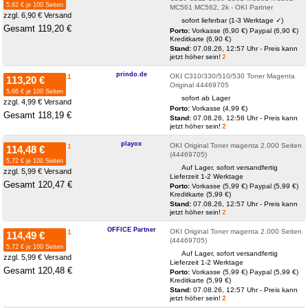
5,62 € je 100 Seiten
MC561 MC562, 2k - OKI Partner
zzgl. 6,90 € Versand
sofort lieferbar (1-3 Werktage ✓)
Gesamt 119,20 €
Porto:
Vorkasse (6,90 €)
Paypal (6,90 €)
Kreditkarte (6,90 €)
Stand:
07.08.26, 12:57 Uhr - Preis kann
jetzt höher sein!
2
prindo.de
OKI C310/330/510/530 Toner Magenta
1
113,20 €
Original 44469705
5,66 € je 100 Seiten
sofort ab Lager
zzgl. 4,99 € Versand
Porto:
Vorkasse (4,99 €)
Gesamt 118,19 €
Stand:
07.08.26, 12:56 Uhr - Preis kann
jetzt höher sein!
2
playox
OKI Original Toner magenta 2.000 Seiten
1
114,48 €
(44469705)
5,72 € je 100 Seiten
Auf Lager, sofort versandfertig
zzgl. 5,99 € Versand
Lieferzeit 1-2 Werktage
Gesamt 120,47 €
Porto:
Vorkasse (5,99 €)
Paypal (5,99 €)
Kreditkarte (5,99 €)
Stand:
07.08.26, 12:57 Uhr - Preis kann
jetzt höher sein!
2
OFFICE Partner
OKI Original Toner magenta 2.000 Seiten
1
114,49 €
(44469705)
5,72 € je 100 Seiten
Auf Lager, sofort versandfertig
zzgl. 5,99 € Versand
Lieferzeit 1-2 Werktage
Gesamt 120,48 €
Porto:
Vorkasse (5,99 €)
Paypal (5,99 €)
Kreditkarte (5,99 €)
Stand:
07.08.26, 12:57 Uhr - Preis kann
jetzt höher sein!
2