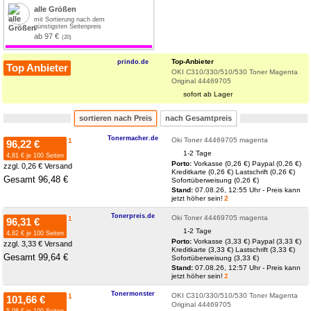
alle Größen
mit Sortierung nach dem
günstigsten Seitenpreis
ab 97 €
Top-Anbieter
prindo.de
Top Anbieter
OKI C310/330/510/530 Toner Magenta
Original 44469705
sofort ab Lager
sortieren nach Preis
nach Gesamtpreis
Tonermacher.de
Oki Toner 44469705 magenta
1
96,22 €
1-2 Tage
4,81 € je 100 Seiten
Porto:
Vorkasse (0,26 €)
Paypal (0,26 €)
zzgl. 0,26 € Versand
Kreditkarte (0,26 €)
Lastschrift (0,26 €)
Gesamt 96,48 €
Sofortüberweisung (0,26 €)
Stand:
07.08.26, 12:55 Uhr - Preis kann
jetzt höher sein!
2
Tonerpreis.de
Oki Toner 44469705 magenta
1
96,31 €
1-2 Tage
4,82 € je 100 Seiten
Porto:
Vorkasse (3,33 €)
Paypal (3,33 €)
zzgl. 3,33 € Versand
Kreditkarte (3,33 €)
Lastschrift (3,33 €)
Gesamt 99,64 €
Sofortüberweisung (3,33 €)
Stand:
07.08.26, 12:57 Uhr - Preis kann
jetzt höher sein!
2
Tonermonster
OKI C310/330/510/530 Toner Magenta
1
101,66 €
Original 44469705
5,08 € je 100 Seiten