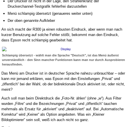
Der Drucker ist nicht in der Lage, den Strahlenkranz der
Druckerchannel-Testgrafik fehlerfrei darzustellen
Menü schlampig übersetzt (genaueres weiter unten)
Der oben genannte Aufkleber
An sich macht der R300 ja einen robusten Eindruck, aber wenn man nach
kurzer Benutzung auf solche Fehler stößt, bekommt man den Eindruck,
dass Epson recht schlampig gearbeitet hat.
Schlampig übersetzt - wählt man die Sprache "Deutsch", ist das Menü äußerst
unverständlich - den Sinn mancher Funktionen kann man nur durch Ausprobieren
herausfinden.
Das Menü am Drucker ist in deutscher Sprache nahezu unbrauchbar – oder
kann mir jemand erklären, was Epson mit den Einstellungen „Privat“ und
„öffentlich“ bei der Wahl, ob der bidirektionale Druck aktiviert ist, oder nicht,
meint?
Auch soll man beim Direktdruck die „Foto-Nr. ählen“ (ohne „w“). Aus Filter
wurden „Filtre“ und die Bezeichnungen „Privat“ und „öffentlich“ tauchen
mehrmals als Ersatz für „aktiviert“ und „deaktiviert“ auf. Bei „Automatische
Korrektur“ wird „Keiner“ als Option angeboten. Was ein „Kleiner
Bildoptimierer“ sein soll, weiß ich auch nicht so ganz.