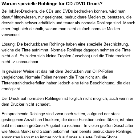
Warum spezielle Rohlinge für CD-/DVD-Druck?
Bei InkJet-Druckern, die CDs und DVDs bedrucken können, wird man
darauf hingewiesen, nur geeignete, bedruckbare Medien zu benutzen, die
derzeit noch schwer erhältlich und teurer als normale Rohlinge sind. Manch
einer fragt sich deshalb, warum man nicht einfach normale Medien
verwendet ...
Lösung: Die bedruckbaren Rohlinge haben eine spezielle Beschichtung,
welche die Tinte aufnimmt. Normale Rohlinge dagegen nehmen die Tinte
nicht auf. Es bilden sich kleine Tropfen (unschön) und die Tinte trocknet
nicht -> unbrauchbar.
In gewisser Weise ist das mit dem Bedrucken von OHP-Folien
vergleichbar. Normale Folien nehmen die Tinte nicht an, die
Tintenstrahldruckerfolien haben jedoch eine feine Beschichtung, die dies
ermöglicht.
Der Druck auf normalen Rohlingen ist folglich nicht möglich, auch wenn er
dem Drucker nicht schadet.
Entsprechende Rohlinge sind zwar noch selten, aufgrund der stark
gestiegenen Anzahl an Druckern, die diese Funktion unterstützen, ist aber
bald mit einem größeren Angebot zu rechnen. In vielen großen Geschäften
wie Media Markt und Saturn bekommt man bereits bedruckbare Rohlinge,
ansonsten kann man immer noch auf spezialisierte Online-Shops