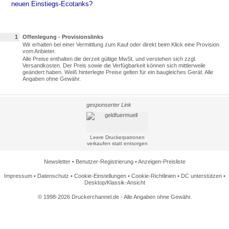
neuen Einstiegs-Ecotanks?
1
Offenlegung - Provisionslinks
Wir erhalten bei einer Vermittlung zum Kauf oder direkt beim Klick eine Provision
vom Anbieter.
Alle Preise enthalten die derzeit gültige MwSt. und verstehen sich zzgl.
Versandkosten. Der Preis sowie die Verfügbarkeit können sich mittlerweile
geändert haben. Weiß hinterlegte Preise gelten für ein baugleiches Gerät. Alle
Angaben ohne Gewähr.
gesponserter Link
Leere Druckerpatronen
verkaufen statt entsorgen
Newsletter
•
Benutzer-Registrierung
•
Anzeigen-Preisliste
Impressum
•
Datenschutz
•
Cookie-Einstellungen
•
Cookie-Richtlinien
•
DC unterstützen
•
Desktop/Klassik-Ansicht
© 1998-2026 Druckerchannel.de - Alle Angaben ohne Gewähr.