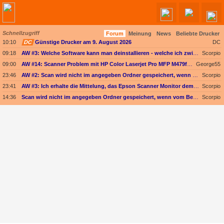
Schnellzugriff
Forum
Meinung
News
Beliebte Drucker
Angebote werden geladen...
10:10
DC
Günstige Drucker am 9. August 2026
DC
09:18
AW #3: Welche Software kann man deinstallieren - welche ich zwingend erforderlich
Scorpio
09:00
AW #14: Scanner Problem mit HP Color Laserjet Pro MFP M479fdw
George55
23:46
AW #2: Scan wird nicht im angegeben Ordner gespeichert, wenn vom Bediendisplay gescannt wird
Scorpio
23:41
AW #3: Ich erhalte die Mittelung, das Epson Scanner Monitor demnächst nicht mehr vom Mac unterstützt wird
Scorpio
14:36
Scan wird nicht im angegeben Ordner gespeichert, wenn vom Bediendisplay gescannt wird
Scorpio