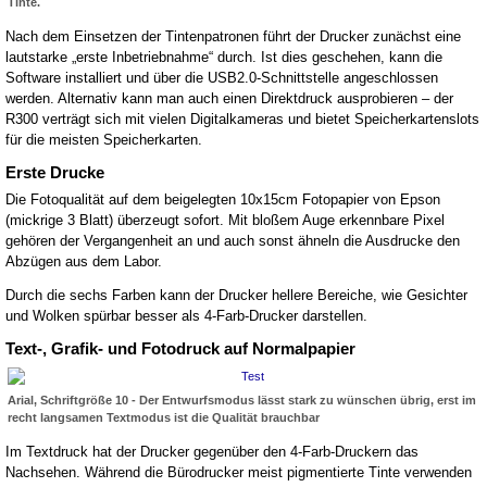
Tinte.
Nach dem Einsetzen der Tintenpatronen führt der Drucker zunächst eine
lautstarke „erste Inbetriebnahme“ durch. Ist dies geschehen, kann die
Software installiert und über die USB2.0-Schnittstelle angeschlossen
werden. Alternativ kann man auch einen Direktdruck ausprobieren – der
R300 verträgt sich mit vielen Digitalkameras und bietet Speicherkartenslots
für die meisten Speicherkarten.
Erste Drucke
Die Fotoqualität auf dem beigelegten 10x15cm Fotopapier von Epson
(mickrige 3 Blatt) überzeugt sofort. Mit bloßem Auge erkennbare Pixel
gehören der Vergangenheit an und auch sonst ähneln die Ausdrucke den
Abzügen aus dem Labor.
Durch die sechs Farben kann der Drucker hellere Bereiche, wie Gesichter
und Wolken spürbar besser als 4-Farb-Drucker darstellen.
Text-, Grafik- und Fotodruck auf Normalpapier
Arial, Schriftgröße 10 - Der Entwurfsmodus lässt stark zu wünschen übrig, erst im
recht langsamen Textmodus ist die Qualität brauchbar
Im Textdruck hat der Drucker gegenüber den 4-Farb-Druckern das
Nachsehen. Während die Bürodrucker meist pigmentierte Tinte verwenden