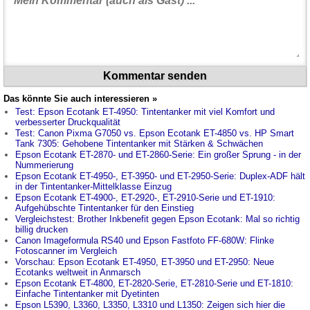
Kommentar senden
Das könnte Sie auch interessieren »
Test: Epson Ecotank ET-4950: Tintentanker mit viel Komfort und
verbesserter Druckqualität
Test: Canon Pixma G7050 vs. Epson Ecotank ET-4850 vs. HP Smart
Tank 7305: Gehobene Tintentanker mit Stärken & Schwächen
Epson Ecotank ET-2870- und ET-2860-Serie: Ein großer Sprung - in der
Nummerierung
Epson Ecotank ET-4950-, ET-3950- und ET-2950-Serie: Duplex-ADF hält
in der Tintentanker-Mittelklasse Einzug
Epson Ecotank ET-4900-, ET-2920-, ET-2910-Serie und ET-1910:
Aufgehübschte Tintentanker für den Einstieg
Vergleichstest: Brother Inkbenefit gegen Epson Ecotank: Mal so richtig
billig drucken
Canon Imageformula RS40 und Epson Fastfoto FF-680W: Flinke
Fotoscanner im Vergleich
Vorschau: Epson Ecotank ET-4950, ET-3950 und ET-2950: Neue
Ecotanks weltweit in Anmarsch
Epson Ecotank ET-4800, ET-2820-Serie, ET-2810-Serie und ET-1810:
Einfache Tintentanker mit Dyetinten
Epson L5390, L3360, L3350, L3310 und L1350: Zeigen sich hier die