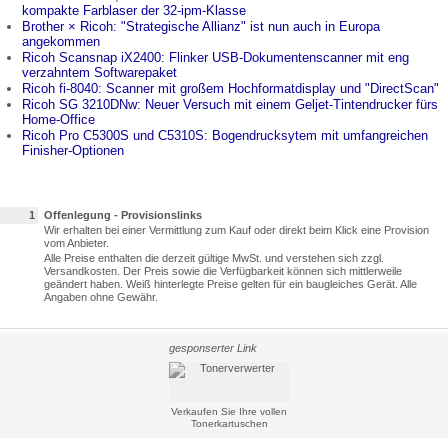
kompakte Farblaser der 32-ipm-Klasse
Brother × Ricoh: "Strategische Allianz" ist nun auch in Europa
angekommen
Ricoh Scansnap iX2400: Flinker USB-Dokumentenscanner mit eng
verzahntem Softwarepaket
Ricoh fi-8040: Scanner mit großem Hochformatdisplay und "DirectScan"
Ricoh SG 3210DNw: Neuer Versuch mit einem Geljet-Tintendrucker fürs
Home-Office
Ricoh Pro C5300S und C5310S: Bogendrucksytem mit umfangreichen
Finisher-Optionen
1
Offenlegung - Provisionslinks
Wir erhalten bei einer Vermittlung zum Kauf oder direkt beim Klick eine Provision
vom Anbieter.
Alle Preise enthalten die derzeit gültige MwSt. und verstehen sich zzgl.
Versandkosten. Der Preis sowie die Verfügbarkeit können sich mittlerweile
geändert haben. Weiß hinterlegte Preise gelten für ein baugleiches Gerät. Alle
Angaben ohne Gewähr.
gesponserter Link
Verkaufen Sie Ihre vollen
Tonerkartuschen