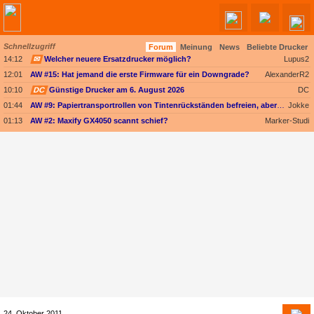
Schnellzugriff
Forum
Meinung
News
Beliebte Drucker
Angebote werden geladen...
14:12
✉
Welcher neuere Ersatzdrucker möglich?
Lupus2
12:01
AW #15: Hat jemand die erste Firmware für ein Downgrade?
AlexanderR2
10:10
DC
Günstige Drucker am 6. August 2026
DC
01:44
AW #9: Papiertransportrollen von Tintenrückständen befreien, aber womit?
Jokke
01:13
AW #2: Maxify GX4050 scannt schief?
Marker-Studi
24. Oktober 2011