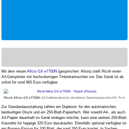
Mit dem neuen
Aficio GX e7700N
(gesprochen: Afisio) stellt Ricoh einen
A3-Gelsprinter mit hochvolumigen Tintenkartuschen vor. Das Gerät ist ab
sofort für rund 965 Euro verfügbar.
Ricoh Aficio GX e7700N:
A3-Geltintendrucker mit kleinen Starterkartuschen.
Bild: Ricoh
Zur Standardausstattung zählen ein Duplexer, für den automatischen,
beidseitigen Druck und ein 250-Blatt-Papierfach. Wer sowohl A4-, als auch
A3-Papier dauerhaft im Gerät einlegen möchte, kann eine weitere 250-Blatt-
Kassette für happige 320 Euro dazukaufen. Ebenfalls optional verfügbar ist
ein Bypass-Einzug für 100 Blatt, der rund 250 Euro kostet. In Sachen