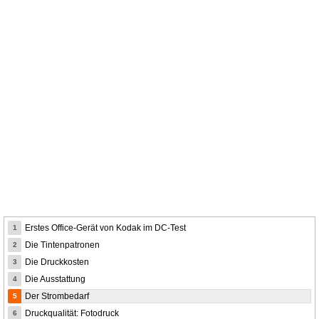
Erstes Office-Gerät von Kodak im DC-Test
1
Die Tintenpatronen
2
Die Druckkosten
3
Die Ausstattung
4
Der Strombedarf
5
Druckqualität: Fotodruck
6