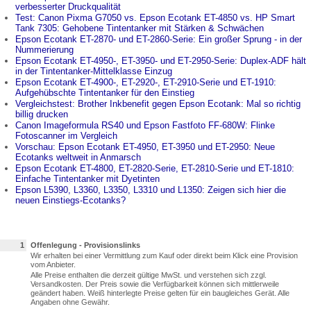
verbesserter Druckqualität
Test: Canon Pixma G7050 vs. Epson Ecotank ET-4850 vs. HP Smart
Tank 7305: Gehobene Tintentanker mit Stärken & Schwächen
Epson Ecotank ET-2870- und ET-2860-Serie: Ein großer Sprung - in der
Nummerierung
Epson Ecotank ET-4950-, ET-3950- und ET-2950-Serie: Duplex-ADF hält
in der Tintentanker-Mittelklasse Einzug
Epson Ecotank ET-4900-, ET-2920-, ET-2910-Serie und ET-1910:
Aufgehübschte Tintentanker für den Einstieg
Vergleichstest: Brother Inkbenefit gegen Epson Ecotank: Mal so richtig
billig drucken
Canon Imageformula RS40 und Epson Fastfoto FF-680W: Flinke
Fotoscanner im Vergleich
Vorschau: Epson Ecotank ET-4950, ET-3950 und ET-2950: Neue
Ecotanks weltweit in Anmarsch
Epson Ecotank ET-4800, ET-2820-Serie, ET-2810-Serie und ET-1810:
Einfache Tintentanker mit Dyetinten
Epson L5390, L3360, L3350, L3310 und L1350: Zeigen sich hier die
neuen Einstiegs-Ecotanks?
1
Offenlegung - Provisionslinks
Wir erhalten bei einer Vermittlung zum Kauf oder direkt beim Klick eine Provision
vom Anbieter.
Alle Preise enthalten die derzeit gültige MwSt. und verstehen sich zzgl.
Versandkosten. Der Preis sowie die Verfügbarkeit können sich mittlerweile
geändert haben. Weiß hinterlegte Preise gelten für ein baugleiches Gerät. Alle
Angaben ohne Gewähr.