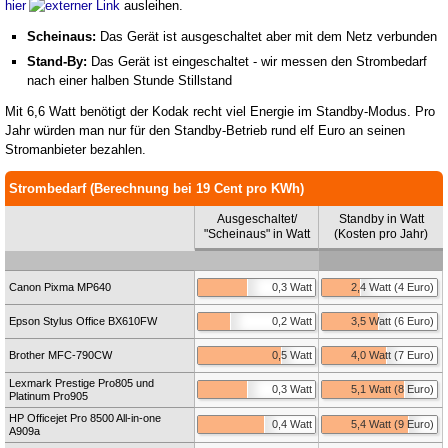
hier
ausleihen.
Scheinaus:
Das Gerät ist ausgeschaltet aber mit dem Netz verbunden
Stand-By:
Das Gerät ist eingeschaltet - wir messen den Strombedarf
nach einer halben Stunde Stillstand
Mit 6,6 Watt benötigt der Kodak recht viel Energie im Standby-Modus. Pro
Jahr würden man nur für den Standby-Betrieb rund elf Euro an seinen
Stromanbieter bezahlen.
Strombedarf (Berechnung bei 19 Cent pro KWh)
Ausgeschaltet/
Standby in Watt
"Scheinaus" in Watt
(Kosten pro Jahr)
Canon Pixma MP640
0,3 Watt
2,4 Watt (4 Euro)
Epson Stylus Office BX610FW
0,2 Watt
3,5 Watt (6 Euro)
Brother MFC-790CW
0,5 Watt
4,0 Watt (7 Euro)
Lexmark Prestige Pro805 und
0,3 Watt
5,1 Watt (8 Euro)
Platinum Pro905
HP Officejet Pro 8500 All-in-one
0,4 Watt
5,4 Watt (9 Euro)
A909a