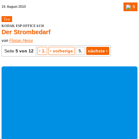
5
19. August 2010
Test
KODAK ESP OFFICE 6150
Der Strombedarf
von
Florian Heise
Seite
5 von 12
‹ 1.
‹ vorherige
5.
nächste ›