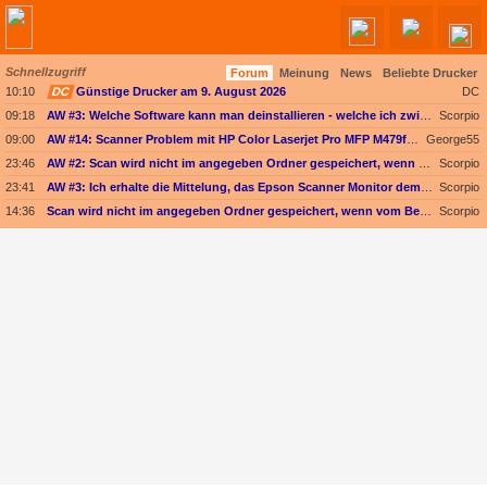
Schnellzugriff
Forum
Meinung
News
Beliebte Drucker
Angebote werden geladen...
10:10
DC
Günstige Drucker am 9. August 2026
DC
09:18
AW #3: Welche Software kann man deinstallieren - welche ich zwingend erforderlich
Scorpio
09:00
AW #14: Scanner Problem mit HP Color Laserjet Pro MFP M479fdw
George55
23:46
AW #2: Scan wird nicht im angegeben Ordner gespeichert, wenn vom Bediendisplay gescannt wird
Scorpio
23:41
AW #3: Ich erhalte die Mittelung, das Epson Scanner Monitor demnächst nicht mehr vom Mac unterstützt wird
Scorpio
14:36
Scan wird nicht im angegeben Ordner gespeichert, wenn vom Bediendisplay gescannt wird
Scorpio