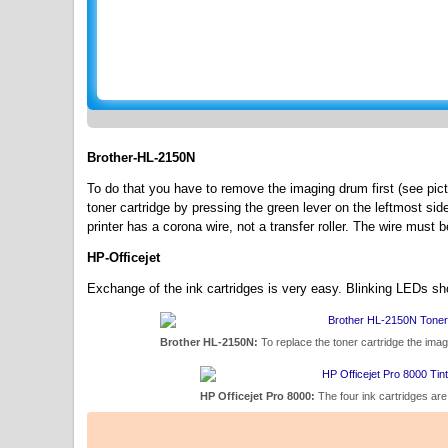
Brother-HL-2150N
To do that you have to remove the imaging drum first (see pic
toner cartridge by pressing the green lever on the leftmost sid
printer has a corona wire, not a transfer roller. The wire must
HP-Officejet
Exchange of the ink cartridges is very easy. Blinking LEDs sh
Brother HL-2150N:
To replace the toner cartridge the ima
HP Officejet Pro 8000:
The four ink cartridges are