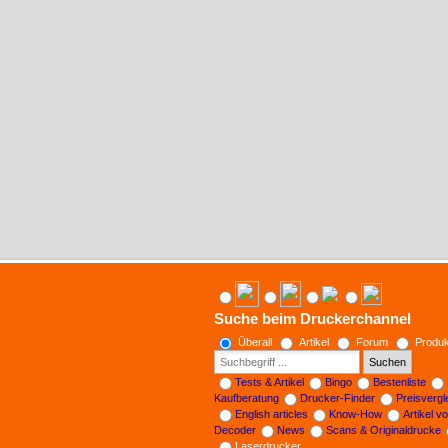
Suche beim Druckerchannel
Überall
Artikel
Forum
Produk
Suchen
Tests & Artikel
Bingo
Bestenliste
Kaufberatung
Drucker-Finder
Preisverg
English articles
Know-How
Artikel v
Decoder
News
Scans & Originaldrucke
Laserdrucker