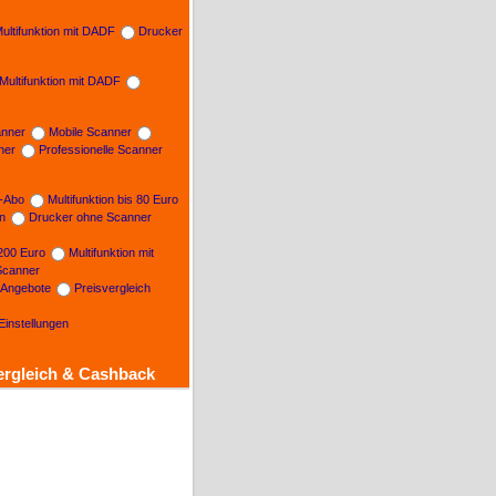
ultifunktion mit DADF
Drucker
Multifunktion mit DADF
nner
Mobile Scanner
ner
Professionelle Scanner
n-Abo
Multifunktion bis 80 Euro
on
Drucker ohne Scanner
 200 Euro
Multifunktion mit
Scanner
e Angebote
Preisvergleich
Einstellungen
ergleich & Cashback