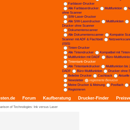
Farblaser-Drucker
Alle Farblaserdrucker
Multifunktion
M
ohne Scanner
S/W-Laser-Drucker
Alle S/W-Laserdrucker
Multifunktion
Drucker ohne Scanner
Dokumentenscanner
Alle Dokumentenscanner
Kompakte Sca
Scanner mit ADF & Flachbett
Netzwerkscan
(ISIS)
Tinten-Drucker
Alle Tintendrucker
Kompatibel mit Tinte
Multifunktion mit DADF
Büro-Multifunkti
Tintentank-Drucker
Alle Tintentankdrucker
Multifunktion bis
DADF
Büro-Multifunktion
Drucker ohne 
Beliebte Drucker
Cashback
Aktuell
Newsletter
registrierte Benutzer
Meine Drucker & Meinung
Postfach
Registrieren
sten.de
Forum
Kaufberatung
Drucker-Finder
Preisv
rison of Technologies: Ink versus Laser