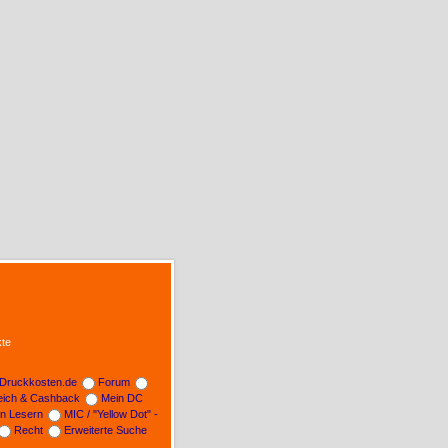
te
Druckkosten.de
Forum
leich & Cashback
Mein DC
on Lesern
MIC / "Yellow Dot" -
Recht
Erweiterte Suche