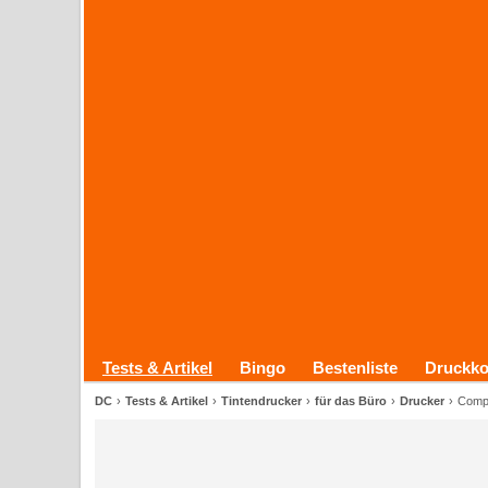
Tests & Artikel
Bingo
Bestenliste
Druckko
DC
Tests & Artikel
Tintendrucker
für das Büro
Drucker
Compa