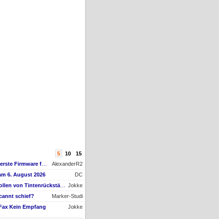
5
10
15
AW #15: Hat jemand die erste Firmware für ein Downgrade?
AlexanderR2
am 6. August 2026
DC
AW #9: Papiertransportrollen von Tintenrückständen befreien, aber womit?
Jokke
cannt schief?
Marker-Studi
 Fax Kein Empfang
Jokke