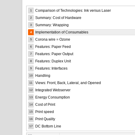
Comparison of Technologies: Ink versus Laser
1
Summary: Cost of Hardware
2
Summary: Wrapping
3
Implementation of Consumables
4
Corona wire = Ozone
5
Features: Paper Feed
6
Features: Paper Output
7
Features: Duplex Unit
8
Features: Interfaces
9
Handling
10
Views: Front, Back, Lateral, and Opened
11
Integrated Webserver
12
Energy Consumption
13
Cost of Print
14
Print speed
15
Print Quality
16
DC Bottom Line
17