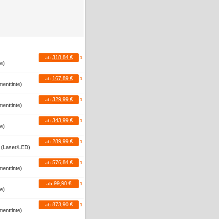
318,84 €
ab
1
te)
167,89 €
ab
1
menttinte)
329,99 €
ab
1
menttinte)
343,99 €
ab
1
te)
289,99 €
ab
1
r (Laser/LED)
576,84 €
ab
1
menttinte)
99,90 €
ab
1
te)
873,90 €
ab
1
menttinte)