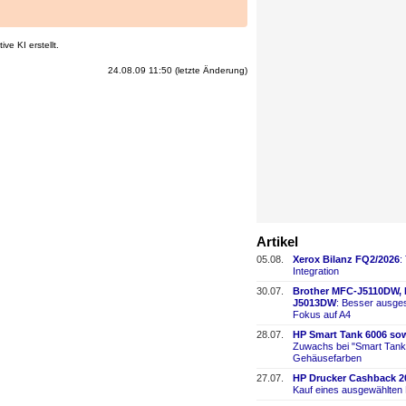
ve KI erstellt.
24.08.09 11:50 (letzte Änderung)
Artikel
05.08.
Xerox Bilanz FQ2/2026
:
Integration
30.07.
Brother MFC-
​J5110DW,
J5013DW
: Besser ausges
Fokus auf A4
28.07.
HP Smart Tank 6006 sow
Zuwachs bei "Smart Tank
Gehäusefarben
27.07.
HP Drucker Cashback 2
Kauf eines ausgewählten