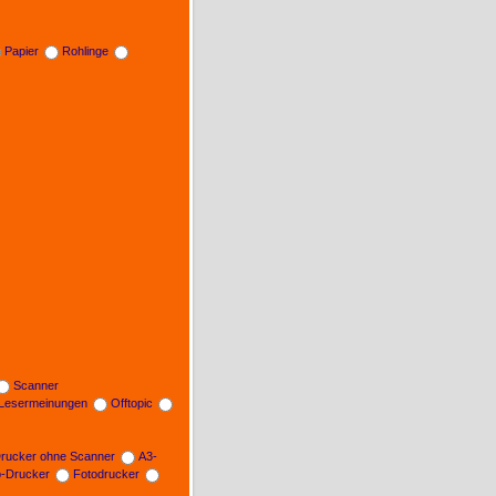
Papier
Rohlinge
Scanner
Lesermeinungen
Offtopic
rucker ohne Scanner
A3-
b-Drucker
Fotodrucker