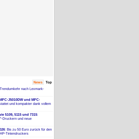
News
Top
 Trendumkehr nach Lexmark-
 MFC-
​J5010DW und MFC-
tattet und kompakter dank vollem
ie 5109, 5115 und 7315
:
"-
​Druckern und neue
026
: Bis zu 50 Euro zurück für den
 HP-
​Tintendruckers