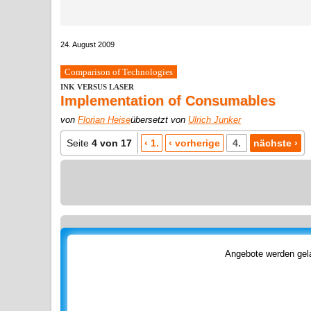
24. August 2009
Comparison of Technologies
INK VERSUS LASER
Implementation of Consumables
von
Florian Heise
übersetzt von
Ulrich Junker
Seite
4 von 17
‹ 1.
‹ vorherige
4.
nächste ›
Angebote werden gela