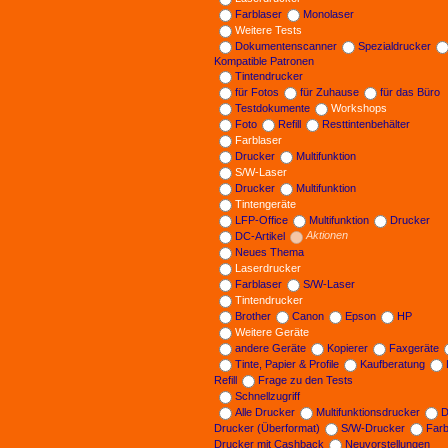
Farblaser
Monolaser
Weitere Tests
Dokumentenscanner
Spezialdrucker
Kompatible Patronen
Tintendrucker
für Fotos
für Zuhause
für das Büro
Testdokumente
Workshops
Foto
Refill
Resttintenbehälter
Farblaser
Drucker
Multifunktion
S/W-Laser
Drucker
Multifunktion
Tintengeräte
LFP-Office
Multifunktion
Drucker
DC-Artikel
Aktionen
Neues Thema
Laserdrucker
Farblaser
S/W-Laser
Tintendrucker
Brother
Canon
Epson
HP
Weitere Geräte
andere Geräte
Kopierer
Faxgeräte
Tinte, Papier & Profile
Kaufberatung
Refill
Frage zu den Tests
Schnellzugriff
Alle Drucker
Multifunktionsdrucker
D
Drucker (Überformat)
S/W-Drucker
Far
Drucker mit Cashback
Neuvorstellungen