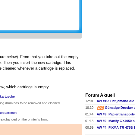
ture below). From that you take out the empty
e. Then you insert the new cartridge. This
 be cleaned whenever a cartridge is replaced.
ow, which cartridge is empty.
Forum Aktuell
12:01
ging drum has to be removed and cleaned.
10:10
DC
Günstige Drucker 
01:44
 exchanged on the printer´s front.
01:13
AW #2: Maxify GX4050 s
00:59
AW #4: PIXMA TR 4755i