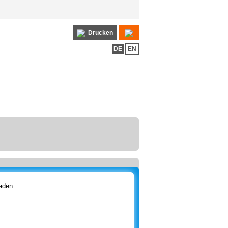
Drucken
DE
EN
den...