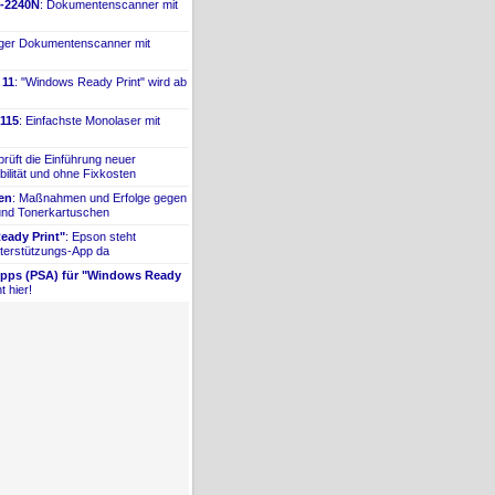
-
​2240N
: Dokumentenscanner mit
iger Dokumentenscanner mit
 11
: "Windows Ready Print" wird ab
115
: Einfachste Monolaser mit
prüft die Einführung neuer
bilität und ohne Fixkosten
ien
: Maßnahmen und Erfolge gegen
 und Tonerkartuschen
ady Print"
: Epson steht
terstützungs-
​App da
Apps (PSA) für "Windows Ready
t hier!