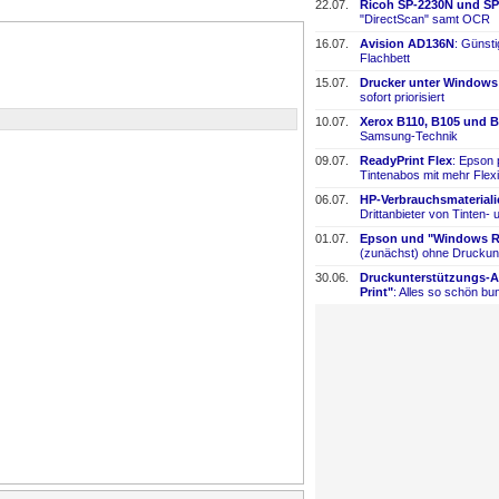
22.07.
Ricoh SP-
​2230N und SP
"DirectScan" samt OCR
16.07.
Avision AD136N
: Günst
Flachbett
15.07.
Drucker unter Windows
sofort priorisiert
10.07.
Xerox B110, B105 und B
Samsung-
​Technik
09.07.
ReadyPrint Flex
: Epson 
Tintenabos mit mehr Flexi
06.07.
HP-
​Verbrauchsmaterial
Drittanbieter von Tinten-
​
01.07.
Epson und "Windows Re
(zunächst) ohne Druckun
30.06.
Druckunterstützungs-
​
Print"
: Alles so schön bun