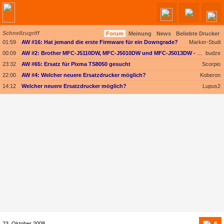
Schnellzugriff
Forum
Meinung
News
Beliebte Drucker
Angebote werden geladen...
01:59
AW #16: Hat jemand die erste Firmware für ein Downgrade?
Marker-Studi
00:09
AW #2: Brother MFC-J5110DW, MFC-J5010DW und MFC-J5013DW - Besser ausgestattet und kompakter dank vollem Fokus auf A4
budze
23:32
AW #65: Ersatz für Pixma TS8050 gesucht
Scorpio
22:00
AW #4: Welcher neuere Ersatzdrucker möglich?
Koberon
14:12
Welcher neuere Ersatzdrucker möglich?
Lupus2
6
23. Oktober 2008