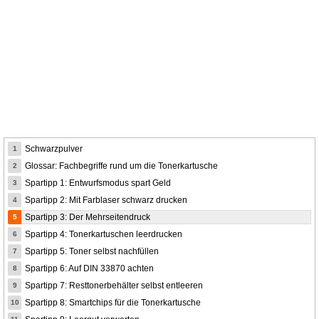
Schwarzpulver
1
Glossar: Fachbegriffe rund um die Tonerkartusche
2
Spartipp 1: Entwurfsmodus spart Geld
3
Spartipp 2: Mit Farblaser schwarz drucken
4
Spartipp 3: Der Mehrseitendruck
5
Spartipp 4: Tonerkartuschen leerdrucken
6
Spartipp 5: Toner selbst nachfüllen
7
Spartipp 6: Auf DIN 33870 achten
8
Spartipp 7: Resttonerbehälter selbst entleeren
9
Spartipp 8: Smartchips für die Tonerkartusche
10