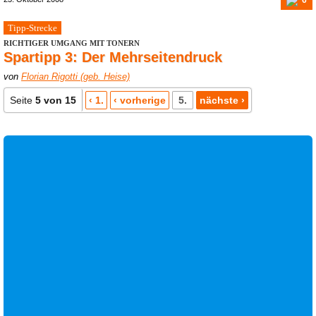
Tipp-Strecke
RICHTIGER UMGANG MIT TONERN
Spartipp 3: Der Mehrseitendruck
von
Florian Rigotti (geb. Heise)
Seite
5 von 15
‹ 1.
‹ vorherige
5.
nächste ›