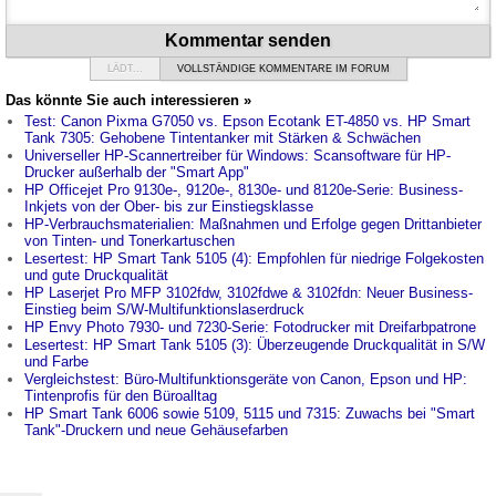
Kommentar senden
LÄDT...
VOLLSTÄNDIGE KOMMENTARE IM FORUM
Das könnte Sie auch interessieren »
Test: Canon Pixma G7050 vs. Epson Ecotank ET-4850 vs. HP Smart
Tank 7305: Gehobene Tintentanker mit Stärken & Schwächen
Universeller HP-Scannertreiber für Windows: Scansoftware für HP-
Drucker außerhalb der "Smart App"
HP Officejet Pro 9130e-, 9120e-, 8130e- und 8120e-Serie: Business-
Inkjets von der Ober- bis zur Einstiegsklasse
HP-Verbrauchsmaterialien: Maßnahmen und Erfolge gegen Drittanbieter
von Tinten- und Tonerkartuschen
Lesertest: HP Smart Tank 5105 (4): Empfohlen für niedrige Folgekosten
und gute Druckqualität
HP Laserjet Pro MFP 3102fdw, 3102fdwe & 3102fdn: Neuer Business-
Einstieg beim S/W-Multifunktionslaserdruck
HP Envy Photo 7930- und 7230-Serie: Fotodrucker mit Dreifarbpatrone
Lesertest: HP Smart Tank 5105 (3): Überzeugende Druckqualität in S/W
und Farbe
Vergleichstest: Büro-Multifunktionsgeräte von Canon, Epson und HP:
Tintenprofis für den Büroalltag
HP Smart Tank 6006 sowie 5109, 5115 und 7315: Zuwachs bei "Smart
Tank"-Druckern und neue Gehäusefarben