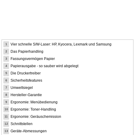
Vier schnelle S/W-Laser: HP, Kyocera, Lexmark und Samsung
1
Das Papierhandling
2
Fassungsvermögen Papier
3
Papierausgabe - so sauber wird abgelegt
4
Die Druckertreiber
5
Sicherheitsfeatures
6
Umweltsiegel
7
Hersteller-Garantie
8
Ergonomie: Menübedienung
9
Ergonomie: Toner-Handling
10
Ergonomie: Geräuschemission
11
Schnittstellen
12
Geräte-Abmessungen
13