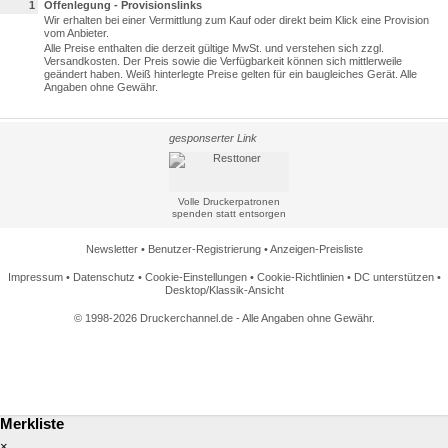
1
Offenlegung - Provisionslinks
Wir erhalten bei einer Vermittlung zum Kauf oder direkt beim Klick eine Provision
vom Anbieter.
Alle Preise enthalten die derzeit gültige MwSt. und verstehen sich zzgl.
Versandkosten. Der Preis sowie die Verfügbarkeit können sich mittlerweile
geändert haben. Weiß hinterlegte Preise gelten für ein baugleiches Gerät. Alle
Angaben ohne Gewähr.
gesponserter Link
Volle Druckerpatronen
spenden statt entsorgen
Newsletter
•
Benutzer-Registrierung
•
Anzeigen-Preisliste
Impressum
•
Datenschutz
•
Cookie-Einstellungen
•
Cookie-Richtlinien
•
DC unterstützen
•
Desktop/Klassik-Ansicht
© 1998-2026 Druckerchannel.de - Alle Angaben ohne Gewähr.
Merkliste
×