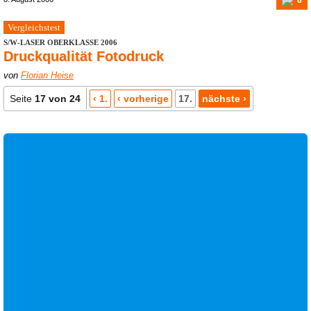
Vergleichstest
S/W-LASER OBERKLASSE 2006
Druckqualität Fotodruck
von
Florian Heise
Seite
17 von 24
‹ 1.
‹ vorherige
17.
nächste ›