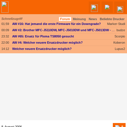
Schnellzugriff
Forum
Meinung
News
Beliebte Drucker
Angebote werden geladen...
01:59
AW #16: Hat jemand die erste Firmware für ein Downgrade?
Marker-Studi
00:09
AW #2: Brother MFC-J5110DW, MFC-J5010DW und MFC-J5013DW - Besser ausgestattet und kompakter dank vollem Fokus auf A4
budze
23:32
AW #65: Ersatz für Pixma TS8050 gesucht
Scorpio
22:00
AW #4: Welcher neuere Ersatzdrucker möglich?
Koberon
14:12
Welcher neuere Ersatzdrucker möglich?
Lupus2
8
8. August 2006