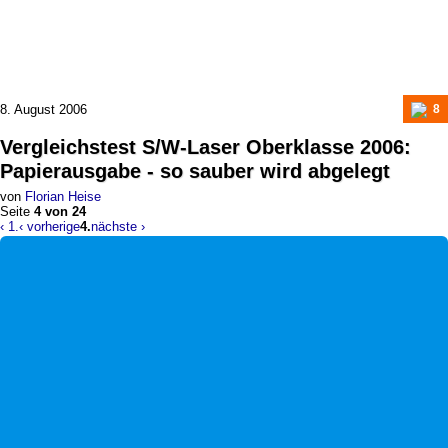
8. August 2006
8
Vergleichstest
S/W-Laser Oberklasse 2006
:
Papierausgabe - so sauber wird abgelegt
von
Florian Heise
Seite
4 von 24
‹ 1.
‹ vorherige
4.
nächste ›