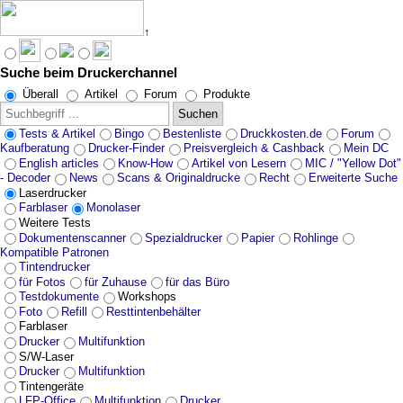
↑
Suche beim Druckerchannel
Angebote werden geladen...
Überall
Artikel
Forum
Produkte
Suchen
Tests & Artikel
Bingo
Bestenliste
Druckkosten.de
Forum
Kaufberatung
Drucker-Finder
Preisvergleich & Cashback
Mein DC
English articles
Know-How
Artikel von Lesern
MIC / "Yellow Dot"
- Decoder
News
Scans & Originaldrucke
Recht
Erweiterte Suche
Laserdrucker
Farblaser
Monolaser
Weitere Tests
Dokumentenscanner
Spezialdrucker
Papier
Rohlinge
Kompatible Patronen
Tintendrucker
für Fotos
für Zuhause
für das Büro
Testdokumente
Workshops
Foto
Refill
Resttintenbehälter
Farblaser
Drucker
Multifunktion
S/W-Laser
Drucker
Multifunktion
Tintengeräte
LFP-Office
Multifunktion
Drucker