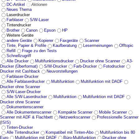
DC-Artikel
Aktionen
Neues Thema
Laserdrucker
Farblaser
S/W-Laser
Tintendrucker
Brother
Canon
Epson
HP
Weitere Geräte
andere Geräte
Kopierer
Faxgeräte
Scanner
Tinte, Papier & Profile
Kaufberatung
Lesermeinungen
Offtopic
Refill
Frage zu den Tests
Schnellzugriff
Alle Drucker
Multifunktionsdrucker
Drucker ohne Scanner
A3-
Drucker (Überformat)
S/W-Drucker
Farb-Drucker
Fotodrucker
Drucker mit Cashback
Neuvorstellungen
Farblaser-Drucker
Alle Farblaserdrucker
Multifunktion
Multifunktion mit DADF
Drucker ohne Scanner
S/W-Laser-Drucker
Alle S/W-Laserdrucker
Multifunktion
Multifunktion mit DADF
Drucker ohne Scanner
Dokumentenscanner
Alle Dokumentenscanner
Kompakte Scanner
Mobile Scanner
Scanner mit ADF & Flachbett
Netzwerkscanner
Professionelle Scanner
(ISIS)
Tinten-Drucker
Alle Tintendrucker
Kompatibel mit Tinten-Abo
Multifunktion bis 80
Euro
Multifunktion mit DADF
Büro-Multifunktion
Drucker ohne