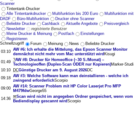
Scanner
Tintentank-Drucker
Alle Tintentankdrucker
Multifunktion bis 200 Euro
Multifunktion mit
DADF
Büro-Multifunktion
Drucker ohne Scanner
Beliebte Drucker
Cashback
Aktuelle Angebote
Preisvergleich
Newsletter
registrierte Benutzer
Meine Drucker & Meinung
Postfach
Einstellungen
Registrieren
Schnellzugriff
Forum
Meinung
News
Beliebte Drucker
AW #6: Ich erhalte die Mittelung, das Epson Scanner Monitor
03:10
demnächst nicht mehr vom Mac unterstützt wird
Kisugi
?
AW #8: Drucker für Homeoffice (~30 S./Monat) –
01:49
Technologieoffen (Duplex-Scan ODER nur Kopieren)
Marker-Studi
10:10
DC
Günstige Drucker am 9. August 2026
DC
AW #3: Welche Software kann man deinstallieren - welche ich
09:18
zwingend erforderlich
Scorpio
AW #14: Scanner Problem mit HP Color Laserjet Pro MFP
09:00
M479fdw
George55
✉
Scan wird nicht im angegeben Ordner gespeichert, wenn vom
14:36
Bediendisplay gescannt wird
Scorpio