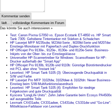
Kommentar senden
lädt...
vollständige Kommentare im Forum
Das könnte Sie auch interessieren »
Test: Canon Pixma G7050 vs. Epson Ecotank ET-4850 vs. HP Smart
Tank 7305: Gehobene Tintentanker mit Stärken & Schwächen
HP Laserjet MFP M235sdw, M234d-Serie , M209d-Serie und M207dw:
Einstiegs-Monolaser mit Papierfach und Duplex-Druckfunktion
HP Officejet Pro 9130e-, 9120e-, 8130e- und 8120e-Serie: Business-
Inkjets von der Ober- bis zur Einstiegsklasse
Universeller HP-Scannertreiber für Windows: Scansoftware für HP-
Drucker außerhalb der "Smart App"
HP Officejet Pro 9130b, 9120b und 9110b: Günstige Bürotintendrucker
mit PCL aber ohne "Instant Ink"
Lesertest: HP Smart Tank 5105 (3): Überzeugende Druckqualität in
S/W und Farbe
HP Laserjet Pro MFP 3102fdw, 3102fdwe & 3102fdn: Neuer Business-
Einstieg beim S/W-Multifunktionslaserdruck
Lesertest: HP Smart Tank 5105 (4): Empfohlen für niedrige
Folgekosten und gute Druckqualität
Kyocera "LongLife Units": Zehn Jahre Garantie beim Ecosys PA4500x
auf ausgewählte Teile
Lexmark CX431adw, CX331adwe, CS431dw, CS331dw und "Go-Line":
Mittelklasse-Farblaser von Lexmark