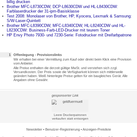
billig drucken
Brother MFC-L8730CDW, DCP-L8630CDW und HL-L8430CDW:
Farblaserdrucker der 31-ipm-Basisklasse
Test 2008: Monolaser von Brother, HP, Kyocera, Lexmark & Samsung:
S/W-Laser-Quintett
Brother MFC-L8390CDW, MFC-L8340CDW, HL-L8240CDW und HL-
L8230CDW: Business-Farb-LED-Drucker mit teurem Toner
HP Envy Photo 7930- und 7230-Serie: Fotodrucker mit Dreifarbpatrone
1
Offenlegung - Provisionslinks
Wir erhalten bei einer Vermittlung zum Kauf oder direkt beim Klick eine Provision
vom Anbieter.
Alle Preise enthalten die derzeit gültige MwSt. und verstehen sich zzgl.
Versandkosten. Der Preis sowie die Verfügbarkeit können sich mittlerweile
geändert haben. Weiß hinterlegte Preise gelten für ein baugleiches Gerät. Alle
Angaben ohne Gewähr.
gesponserter Link
Leere Druckerpatronen
verkaufen statt entsorgen
Newsletter
•
Benutzer-Registrierung
•
Anzeigen-Preisliste