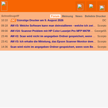
Schnellzugriff
Forum
Meinung
News
Beliebte Drucker
Angebote werden geladen...
10:10
DC
Günstige Drucker am 9. August 2026
DC
09:18
AW #3: Welche Software kann man deinstallieren - welche ich zwingend erforderlich
Scorpio
09:00
AW #14: Scanner Problem mit HP Color Laserjet Pro MFP M479fdw
George55
23:46
AW #2: Scan wird nicht im angegeben Ordner gespeichert, wenn vom Bediendisplay gescannt wird
Scorpio
23:41
AW #3: Ich erhalte die Mittelung, das Epson Scanner Monitor demnächst nicht mehr vom Mac unterstützt wird
Scorpio
14:36
Scan wird nicht im angegeben Ordner gespeichert, wenn vom Bediendisplay gescannt wird
Scorpio