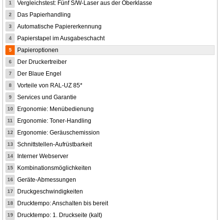
Vergleichstest: Fünf S/W-Laser aus der Oberklasse
1
Das Papierhandling
2
Automatische Papiererkennung
3
Papierstapel im Ausgabeschacht
4
Papieroptionen
5
Der Druckertreiber
6
Der Blaue Engel
7
Vorteile von RAL-UZ 85*
8
Services und Garantie
9
Ergonomie: Menübedienung
10
Ergonomie: Toner-Handling
11
Ergonomie: Geräuschemission
12
Schnittstellen-Aufrüstbarkeit
13
Interner Webserver
14
Kombinationsmöglichkeiten
15
Geräte-Abmessungen
16
Druckgeschwindigkeiten
17
Drucktempo: Anschalten bis bereit
18
Drucktempo: 1. Druckseite (kalt)
19