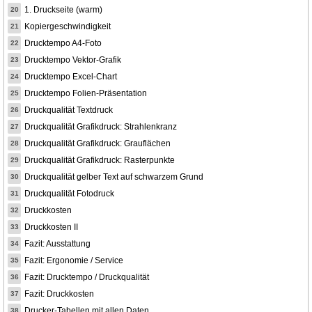
1. Druckseite (warm)
20
Kopiergeschwindigkeit
21
Drucktempo A4-Foto
22
Drucktempo Vektor-Grafik
23
Drucktempo Excel-Chart
24
Drucktempo Folien-Präsentation
25
Druckqualität Textdruck
26
Druckqualität Grafikdruck: Strahlenkranz
27
Druckqualität Grafikdruck: Grauflächen
28
Druckqualität Grafikdruck: Rasterpunkte
29
Druckqualität gelber Text auf schwarzem Grund
30
Druckqualität Fotodruck
31
Druckkosten
32
Druckkosten II
33
Fazit: Ausstattung
34
Fazit: Ergonomie / Service
35
Fazit: Drucktempo / Druckqualität
36
Fazit: Druckkosten
37
Drucker-Tabellen mit allen Daten
38