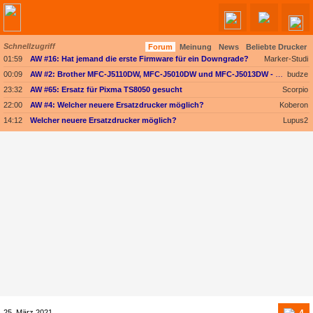
Schnellzugriff
Forum
Meinung
News
Beliebte Drucker
Angebote werden geladen...
01:59
AW #16: Hat jemand die erste Firmware für ein Downgrade?
Marker-Studi
00:09
AW #2: Brother MFC-J5110DW, MFC-J5010DW und MFC-J5013DW - Besser ausgestattet und kompakter dank vollem Fokus auf A4
budze
23:32
AW #65: Ersatz für Pixma TS8050 gesucht
Scorpio
22:00
AW #4: Welcher neuere Ersatzdrucker möglich?
Koberon
14:12
Welcher neuere Ersatzdrucker möglich?
Lupus2
4
25. März 2021