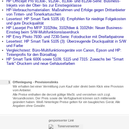
HP Officejet Pro 9130e-, 9120e-, 8130e- und 8120e-Serie: Business-
Inkjets von der Ober- bis zur Einstiegsklasse
HP-Verbrauchsmaterialien: Maßnahmen und Erfolge gegen Drittanbieter
von Tinten- und Tonerkartuschen
Lesertest: HP Smart Tank 5105 (4): Empfohlen für niedrige Folgekosten
und gute Druckqualität
HP Laserjet Pro MFP 3102fdw, 3102fdwe & 3102fdn: Neuer Business-
Einstieg beim S/W-Multifunktionslaserdruck
HP Envy Photo 7930- und 7230-Serie: Fotodrucker mit Dreifarbpatrone
Lesertest: HP Smart Tank 5105 (3): Überzeugende Druckqualität in S/W
und Farbe
Vergleichstest: Büro-Multifunktionsgeräte von Canon, Epson und HP:
Tintenprofis für den Büroalltag
HP Smart Tank 6006 sowie 5109, 5115 und 7315: Zuwachs bei "Smart
Tank"-Druckern und neue Gehäusefarben
1
Offenlegung - Provisionslinks
Wir erhalten bei einer Vermittlung zum Kauf oder direkt beim Klick eine Provision
vom Anbieter.
Alle Preise enthalten die derzeit gültige MwSt. und verstehen sich zzgl.
Versandkosten. Der Preis sowie die Verfügbarkeit können sich mittlerweile
geändert haben. Weiß hinterlegte Preise gelten für ein baugleiches Gerät. Alle
Angaben ohne Gewähr.
gesponserter Link