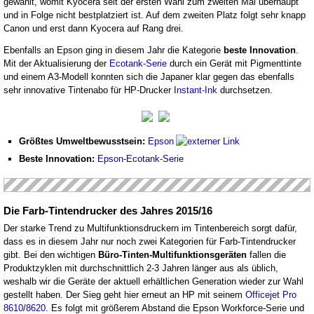
gewählt, womit Kyocera seit der ersten Wahl zum zweiten Mal überhaupt
und in Folge nicht bestplatziert ist. Auf dem zweiten Platz folgt sehr knapp
Canon und erst dann Kyocera auf Rang drei.
Ebenfalls an Epson ging in diesem Jahr die Kategorie
beste Innovation
.
Mit der Aktualisierung der
Ecotank-Serie
durch ein Gerät mit Pigmenttinte
und einem A3-Modell konnten sich die Japaner klar gegen das ebenfalls
sehr innovative Tintenabo für HP-Drucker
Instant-Ink
durchsetzen.
Größtes Umweltbewusstsein:
Epson
Beste Innovation:
Epson-Ecotank-Serie
Die Farb-Tintendrucker des Jahres 2015/16
Der starke Trend zu Multifunktionsdruckern im Tintenbereich sorgt dafür,
dass es in diesem Jahr nur noch zwei Kategorien für Farb-Tintendrucker
gibt. Bei den wichtigen
Büro-Tinten-Multifunktionsgeräten
fallen die
Produktzyklen mit durchschnittlich 2-3 Jahren länger aus als üblich,
weshalb wir die Geräte der aktuell erhältlichen Generation wieder zur Wahl
gestellt haben. Der Sieg geht hier erneut an HP mit seinem
Officejet Pro
8610
/
8620
. Es folgt mit größerem Abstand die Epson Workforce-Serie und