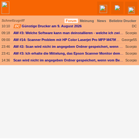
Schnellzugriff
Forum
Meinung
News
Beliebte Drucker
Angebote werden geladen...
10:10
DC
Günstige Drucker am 9. August 2026
DC
09:18
AW #3: Welche Software kann man deinstallieren - welche ich zwingend erforderlich
Scorpio
09:00
AW #14: Scanner Problem mit HP Color Laserjet Pro MFP M479fdw
George55
23:46
AW #2: Scan wird nicht im angegeben Ordner gespeichert, wenn vom Bediendisplay gescannt wird
Scorpio
23:41
AW #3: Ich erhalte die Mittelung, das Epson Scanner Monitor demnächst nicht mehr vom Mac unterstützt wird
Scorpio
14:36
Scan wird nicht im angegeben Ordner gespeichert, wenn vom Bediendisplay gescannt wird
Scorpio