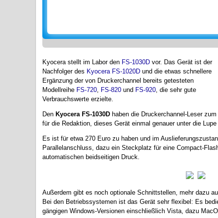
Kyocera stellt im Labor den
FS-1030D
vor. Das Gerät ist der
Nachfolger des
Kyocera FS-1020D
und die etwas schnellere
Ergänzung der von Druckerchannel bereits getesteten
Modellreihe
FS-720
,
FS-820
und
FS-920
, die sehr gute
Verbrauchswerte erzielte.
Den
Kyocera FS-1030D
haben die Druckerchannel-Leser zu
für die Redaktion, dieses Gerät einmal genauer unter die Lup
Es ist für etwa 270 Euro zu haben und im Auslieferungszusta
Parallelanschluss, dazu ein Steckplatz für eine Compact-Flash
automatischen beidseitigen Druck.
Außerdem gibt es noch optionale Schnittstellen, mehr dazu a
Bei den Betriebssystemen ist das Gerät sehr flexibel: Es bedie
gängigen Windows-Versionen einschließlich Vista, dazu MacO