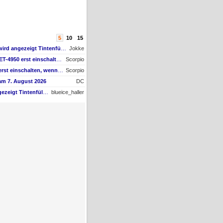
5
10
15
AW #2: Tintenfüllstand wird angezeigt Tintenfüllstand wird angezeigt, aber unter Druckkopf-Status --
Jokke
AW #10: Muss man den ET-4950 erst einschalten, wenn man vom Mac drucken möchte?
Scorpio
Muss man den ET-4950 erst einschalten, wenn man vom Mac drucken möchte?
Scorpio
am 7. August 2026
DC
Tintenfüllstand wird angezeigt Tintenfüllstand wird angezeigt, aber unter Druckkopf-Status --
blueice_haller