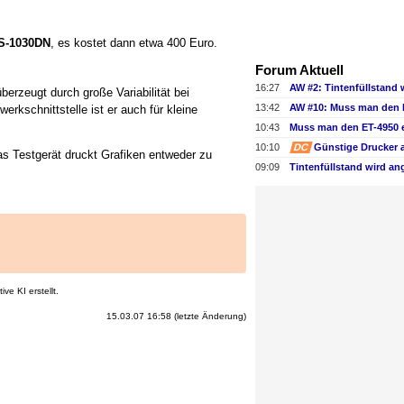
S-1030DN
, es kostet dann etwa 400 Euro.
Forum Aktuell
16:27
erzeugt durch große Variabilität bei
13:42
rkschnittstelle ist er auch für kleine
10:43
10:10
DC
Günstige Drucker 
das Testgerät druckt Grafiken entweder zu
09:09
ve KI erstellt.
15.03.07 16:58 (letzte Änderung)