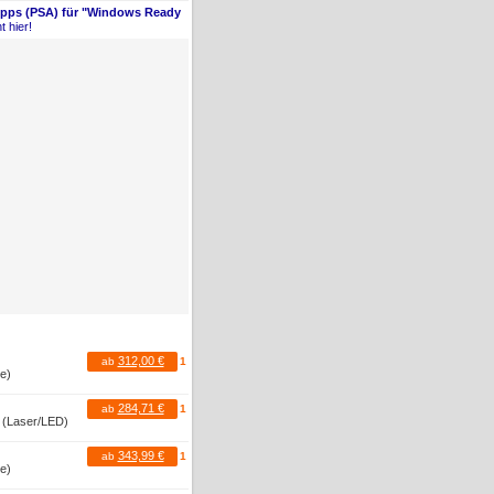
Apps (PSA) für "Windows Ready
t hier!
312,00 €
ab
1
te)
284,71 €
ab
1
r (Laser/LED)
343,99 €
ab
1
te)