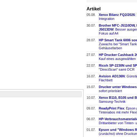
Artikel
05.08.
Xerox Bilanz FQ2/2026
:
Integration
30.07.
Brother MFC-
​J5110DW,
J5013DW
: Besser ausges
Fokus auf A4
28.07.
HP Smart Tank 6006 sow
Zuwachs bei "Smart Tank
Gehäusefarben
27.07.
HP Drucker Cashback 2
Kauf eines ausgewählten
22.07.
Ricoh SP-
​2230N und SP
"DirectScan" samt OCR
16.07.
Avision AD136N
: Günst
Flachbett
15.07.
Drucker unter Windows
sofort priorisiert
10.07.
Xerox B110, B105 und B
Samsung-
​Technik
09.07.
ReadyPrint Flex
: Epson 
Tintenabos mit mehr Flexi
06.07.
HP-
​Verbrauchsmaterial
Drittanbieter von Tinten-
​
01.07.
Epson und "Windows Re
(zunächst) ohne Druckun