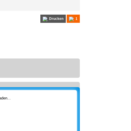
Drucken
1
den...