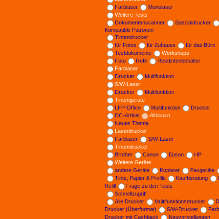
Farblaser
Monolaser
Weitere Tests
Dokumentenscanner
Spezialdrucker
Kompatible Patronen
Tintendrucker
für Fotos
für Zuhause
für das Büro
Testdokumente
Workshops
Foto
Refill
Resttintenbehälter
Farblaser
Drucker
Multifunktion
S/W-Laser
Drucker
Multifunktion
Tintengeräte
LFP-Office
Multifunktion
Drucker
DC-Artikel
Aktionen
Neues Thema
Laserdrucker
Farblaser
S/W-Laser
Tintendrucker
Brother
Canon
Epson
HP
Weitere Geräte
andere Geräte
Kopierer
Faxgeräte
Tinte, Papier & Profile
Kaufberatung
Refill
Frage zu den Tests
Schnellzugriff
Alle Drucker
Multifunktionsdrucker
D
Drucker (Überformat)
S/W-Drucker
Far
Drucker mit Cashback
Neuvorstellungen