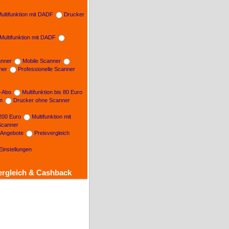
ultifunktion mit DADF
Drucker
Multifunktion mit DADF
nner
Mobile Scanner
ner
Professionelle Scanner
n-Abo
Multifunktion bis 80 Euro
on
Drucker ohne Scanner
 200 Euro
Multifunktion mit
Scanner
e Angebote
Preisvergleich
Einstellungen
ergleich & Cashback