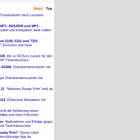
News
Top
 Trendumkehr nach Lexmark-
 MFC-
​J5010DW und MFC-
tattet und kompakter dank vollem
ie 5109, 5115 und 7315
:
"-
​Druckern und neue
026
: Bis zu 50 Euro zurück für den
 HP-
​Tintendruckers
-
​2240N
: Dokumentenscanner mit
iger Dokumentenscanner mit
 11
: "Windows Ready Print" wird ab
115
: Einfachste Monolaser mit
prüft die Einführung neuer
bilität und ohne Fixkosten
ien
: Maßnahmen und Erfolge gegen
 und Tonerkartuschen
ady Print"
: Epson steht
terstützungs-
​App da