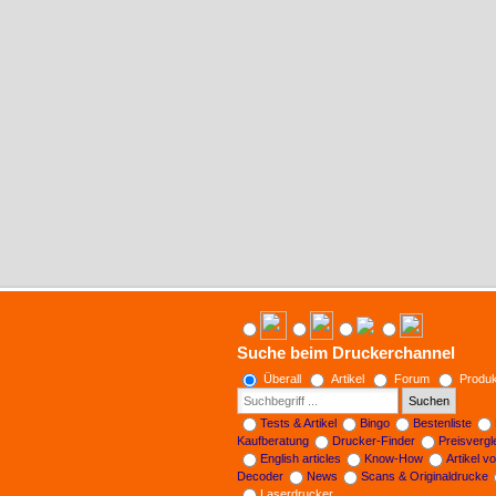
Suche beim Druckerchannel
Überall
Artikel
Forum
Produk
Suchen
Tests & Artikel
Bingo
Bestenliste
Kaufberatung
Drucker-Finder
Preisverg
English articles
Know-How
Artikel v
Decoder
News
Scans & Originaldrucke
Laserdrucker