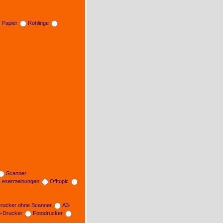
Papier
Rohlinge
Scanner
Lesermeinungen
Offtopic
rucker ohne Scanner
A3-
b-Drucker
Fotodrucker