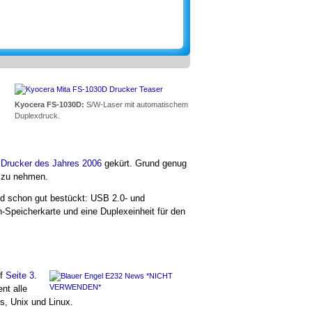
Kyocera FS-1030D:
S/W-Laser mit automatischem
Duplexdruck.
m
Drucker des Jahres 2006
gekürt. Grund genug
e zu nehmen.
nd schon gut bestückt: USB 2.0- und
-Speicherkarte und eine Duplexeinheit für den
uf
Seite 3
.
nt alle
s, Unix und Linux.