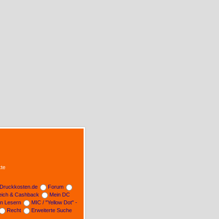
te
Druckkosten.de
Forum
leich & Cashback
Mein DC
on Lesern
MIC / "Yellow Dot" -
Recht
Erweiterte Suche