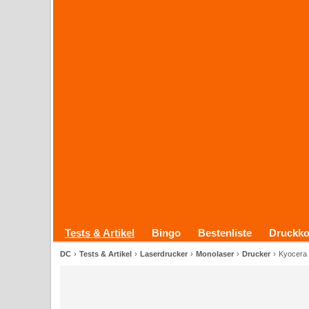
Tests & Artikel
Bingo
Bestenliste
Druckko
DC
Tests & Artikel
Laserdrucker
Monolaser
Drucker
Kyocera