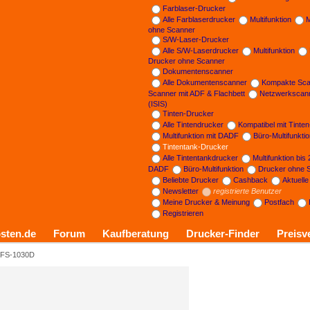
Farblaser-Drucker
Alle Farblaserdrucker
Multifunktion
M
ohne Scanner
S/W-Laser-Drucker
Alle S/W-Laserdrucker
Multifunktion
Drucker ohne Scanner
Dokumentenscanner
Alle Dokumentenscanner
Kompakte Sca
Scanner mit ADF & Flachbett
Netzwerkscan
(ISIS)
Tinten-Drucker
Alle Tintendrucker
Kompatibel mit Tinte
Multifunktion mit DADF
Büro-Multifunkti
Tintentank-Drucker
Alle Tintentankdrucker
Multifunktion bis
DADF
Büro-Multifunktion
Drucker ohne 
Beliebte Drucker
Cashback
Aktuell
Newsletter
registrierte Benutzer
Meine Drucker & Meinung
Postfach
Registrieren
sten.de
Forum
Kaufberatung
Drucker-Finder
Preisv
 FS-1030D