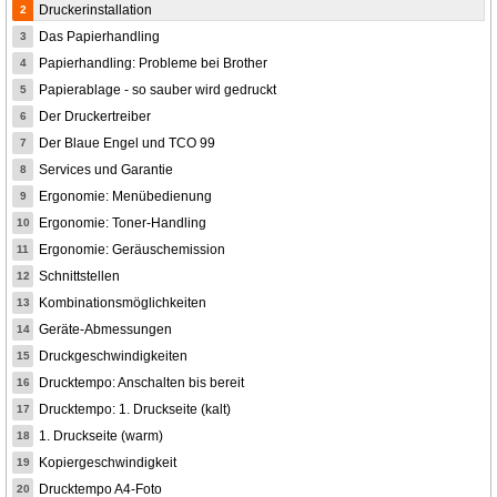
Druckerinstallation
2
Das Papierhandling
3
Papierhandling: Probleme bei Brother
4
Papierablage - so sauber wird gedruckt
5
Der Druckertreiber
6
Der Blaue Engel und TCO 99
7
Services und Garantie
8
Ergonomie: Menübedienung
9
Ergonomie: Toner-Handling
10
Ergonomie: Geräuschemission
11
Schnittstellen
12
Kombinationsmöglichkeiten
13
Geräte-Abmessungen
14
Druckgeschwindigkeiten
15
Drucktempo: Anschalten bis bereit
16
Drucktempo: 1. Druckseite (kalt)
17
1. Druckseite (warm)
18
Kopiergeschwindigkeit
19
Drucktempo A4-Foto
20