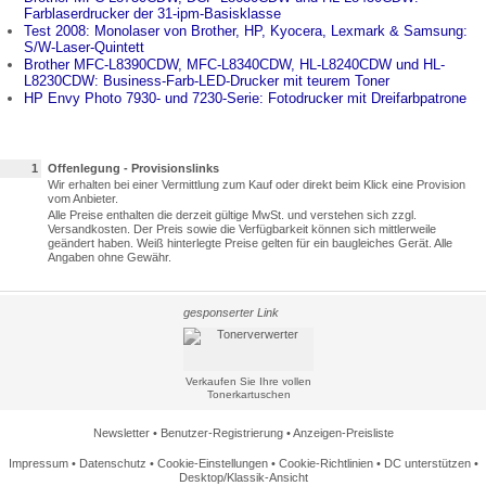
Farblaserdrucker der 31-ipm-Basisklasse
Test 2008: Monolaser von Brother, HP, Kyocera, Lexmark & Samsung:
S/W-Laser-Quintett
Brother MFC-L8390CDW, MFC-L8340CDW, HL-L8240CDW und HL-
L8230CDW: Business-Farb-LED-Drucker mit teurem Toner
HP Envy Photo 7930- und 7230-Serie: Fotodrucker mit Dreifarbpatrone
1
Offenlegung - Provisionslinks
Wir erhalten bei einer Vermittlung zum Kauf oder direkt beim Klick eine Provision
vom Anbieter.
Alle Preise enthalten die derzeit gültige MwSt. und verstehen sich zzgl.
Versandkosten. Der Preis sowie die Verfügbarkeit können sich mittlerweile
geändert haben. Weiß hinterlegte Preise gelten für ein baugleiches Gerät. Alle
Angaben ohne Gewähr.
gesponserter Link
Verkaufen Sie Ihre vollen
Tonerkartuschen
Newsletter
•
Benutzer-Registrierung
•
Anzeigen-Preisliste
Impressum
•
Datenschutz
•
Cookie-Einstellungen
•
Cookie-Richtlinien
•
DC unterstützen
•
Desktop/Klassik-Ansicht