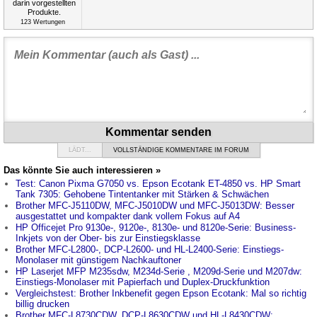
123
Wertungen
Kommentar senden
LÄDT...
VOLLSTÄNDIGE KOMMENTARE IM FORUM
Das könnte Sie auch interessieren »
Test: Canon Pixma G7050 vs. Epson Ecotank ET-4850 vs. HP Smart
Tank 7305: Gehobene Tintentanker mit Stärken & Schwächen
Brother MFC-J5110DW, MFC-J5010DW und MFC-J5013DW: Besser
ausgestattet und kompakter dank vollem Fokus auf A4
HP Officejet Pro 9130e-, 9120e-, 8130e- und 8120e-Serie: Business-
Inkjets von der Ober- bis zur Einstiegsklasse
Brother MFC-L2800-, DCP-L2600- und HL-L2400-Serie: Einstiegs-
Monolaser mit günstigem Nachkauftoner
HP Laserjet MFP M235sdw, M234d-Serie , M209d-Serie und M207dw:
Einstiegs-Monolaser mit Papierfach und Duplex-Druckfunktion
Vergleichstest: Brother Inkbenefit gegen Epson Ecotank: Mal so richtig
billig drucken
Brother MFC-L8730CDW, DCP-L8630CDW und HL-L8430CDW: