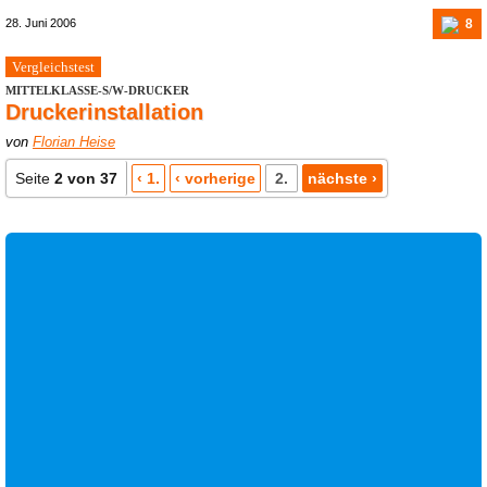
8
28. Juni 2006
Vergleichstest
MITTELKLASSE-S/W-DRUCKER
Druckerinstallation
von
Florian Heise
Seite
2 von 37
‹ 1.
‹ vorherige
2.
nächste ›