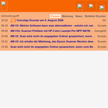
Schnellzugriff
Forum
Meinung
News
Beliebte Drucker
Angebote werden geladen...
10:10
DC
Günstige Drucker am 9. August 2026
DC
09:18
AW #3: Welche Software kann man deinstallieren - welche ich zwingend erforderlich
Scorpio
09:00
AW #14: Scanner Problem mit HP Color Laserjet Pro MFP M479fdw
George55
23:46
AW #2: Scan wird nicht im angegeben Ordner gespeichert, wenn vom Bediendisplay gescannt wird
Scorpio
23:41
AW #3: Ich erhalte die Mittelung, das Epson Scanner Monitor demnächst nicht mehr vom Mac unterstützt wird
Scorpio
14:36
Scan wird nicht im angegeben Ordner gespeichert, wenn vom Bediendisplay gescannt wird
Scorpio