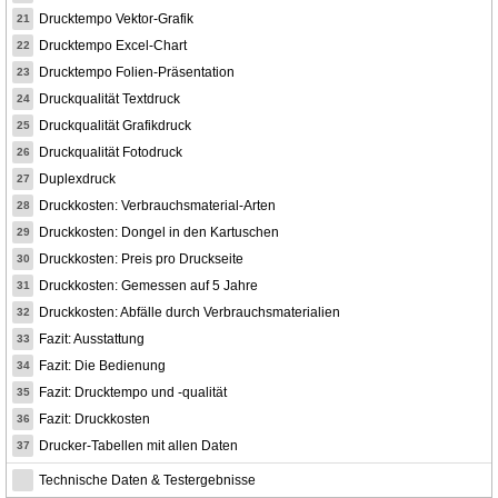
Drucktempo Vektor-Grafik
21
Drucktempo Excel-Chart
22
Drucktempo Folien-Präsentation
23
Druckqualität Textdruck
24
Druckqualität Grafikdruck
25
Druckqualität Fotodruck
26
Duplexdruck
27
Druckkosten: Verbrauchsmaterial-Arten
28
Druckkosten: Dongel in den Kartuschen
29
Druckkosten: Preis pro Druckseite
30
Druckkosten: Gemessen auf 5 Jahre
31
Druckkosten: Abfälle durch Verbrauchsmaterialien
32
Fazit: Ausstattung
33
Fazit: Die Bedienung
34
Fazit: Drucktempo und -qualität
35
Fazit: Druckkosten
36
Drucker-Tabellen mit allen Daten
37
Technische Daten & Testergebnisse