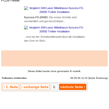
PCL6-Treiber.
Kyocera FS-2000D:
Die ersten Schritte sind
verständlich und gut beschrieben...
...erst bei der Schnittstellenwahl lässt die Installation
den User im Stich.
Dieser Artikel wurde ohne generative KI erstellt.
06.06.06 11:22 (letzte Änderung)
Fußnoten
‹ 1. Seite
‹ vorherige Seite
2.
nächste Seite ›