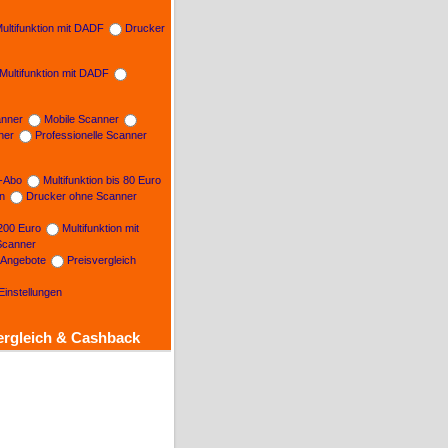
ultifunktion mit DADF
Drucker
Multifunktion mit DADF
nner
Mobile Scanner
ner
Professionelle Scanner
n-Abo
Multifunktion bis 80 Euro
on
Drucker ohne Scanner
 200 Euro
Multifunktion mit
Scanner
e Angebote
Preisvergleich
Einstellungen
ergleich & Cashback