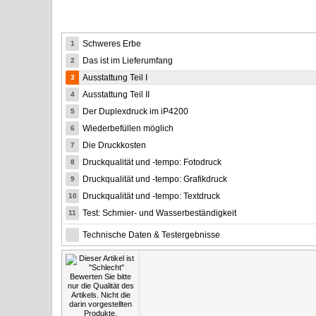
Schweres Erbe
1
Das ist im Lieferumfang
2
Ausstattung Teil I
3
Ausstattung Teil II
4
Der Duplexdruck im iP4200
5
Wiederbefüllen möglich
6
Die Druckkosten
7
Druckqualität und -tempo: Fotodruck
8
Druckqualität und -tempo: Grafikdruck
9
Druckqualität und -tempo: Textdruck
10
Test: Schmier- und Wasserbeständigkeit
11
Technische Daten & Testergebnisse