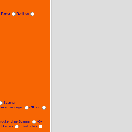
Papier
Rohlinge
Scanner
Lesermeinungen
Offtopic
rucker ohne Scanner
A3-
b-Drucker
Fotodrucker