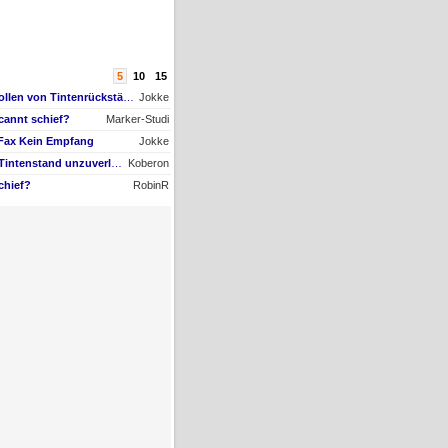
5
10
15
AW #9: Papiertransportrollen von Tintenrückständen befreien, aber womit?
Jokke
cannt schief?
Marker-Studi
 Fax Kein Empfang
Jokke
AW #22: Maxify GX4050 Tintenstand unzuverlässig + Nachfüll-Problem - Druckkopf in Gefahr
Koberon
chief?
RobinR