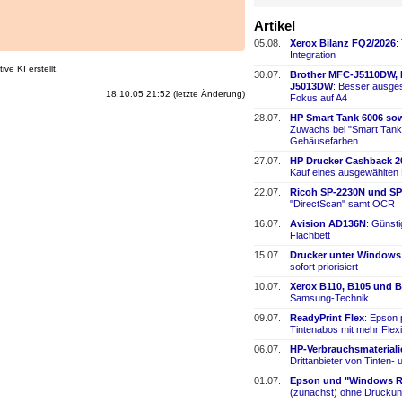
Artikel
05.08.
Xerox Bilanz FQ2/2026
:
Integration
ve KI erstellt.
30.07.
Brother MFC-
​J5110DW,
J5013DW
: Besser ausges
18.10.05 21:52 (letzte Änderung)
Fokus auf A4
28.07.
HP Smart Tank 6006 sow
Zuwachs bei "Smart Tank
Gehäusefarben
27.07.
HP Drucker Cashback 2
Kauf eines ausgewählten
22.07.
Ricoh SP-
​2230N und SP
"DirectScan" samt OCR
16.07.
Avision AD136N
: Günst
Flachbett
15.07.
Drucker unter Windows
sofort priorisiert
10.07.
Xerox B110, B105 und B
Samsung-
​Technik
09.07.
ReadyPrint Flex
: Epson 
Tintenabos mit mehr Flexi
06.07.
HP-
​Verbrauchsmaterial
Drittanbieter von Tinten-
​
01.07.
Epson und "Windows Re
(zunächst) ohne Druckun