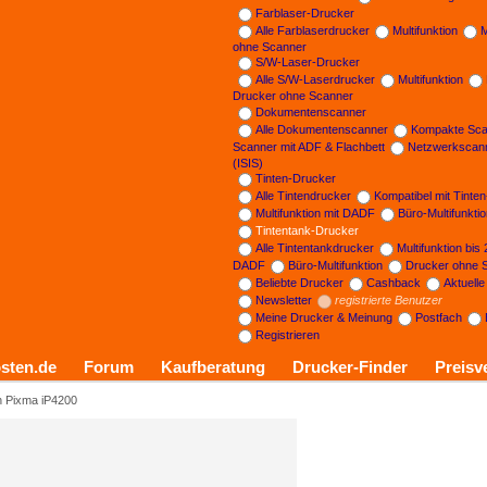
Farblaser-Drucker
Alle Farblaserdrucker
Multifunktion
M
ohne Scanner
S/W-Laser-Drucker
Alle S/W-Laserdrucker
Multifunktion
Drucker ohne Scanner
Dokumentenscanner
Alle Dokumentenscanner
Kompakte Sca
Scanner mit ADF & Flachbett
Netzwerkscan
(ISIS)
Tinten-Drucker
Alle Tintendrucker
Kompatibel mit Tinte
Multifunktion mit DADF
Büro-Multifunkti
Tintentank-Drucker
Alle Tintentankdrucker
Multifunktion bis
DADF
Büro-Multifunktion
Drucker ohne 
Beliebte Drucker
Cashback
Aktuell
Newsletter
registrierte Benutzer
Meine Drucker & Meinung
Postfach
Registrieren
sten.de
Forum
Kaufberatung
Drucker-Finder
Preisv
 Pixma iP4200