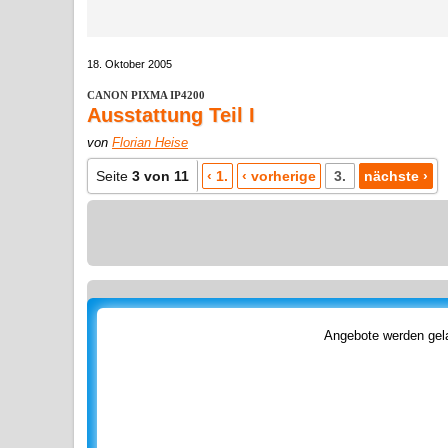
18. Oktober 2005
CANON PIXMA IP4200
Ausstattung Teil I
von
Florian Heise
Seite
3 von 11
‹ 1.
‹ vorherige
3.
nächste ›
Angebote werden gela