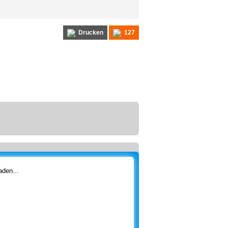
Drucken
127
den...