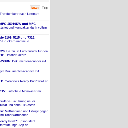
News
Top
 Trendumkehr nach Lexmark-
 MFC-
​J5010DW und MFC-
tattet und kompakter dank vollem
ie 5109, 5115 und 7315
:
"-
​Druckern und neue
026
: Bis zu 50 Euro zurück für den
 HP-
​Tintendruckers
-
​2240N
: Dokumentenscanner mit
iger Dokumentenscanner mit
 11
: "Windows Ready Print" wird ab
115
: Einfachste Monolaser mit
prüft die Einführung neuer
bilität und ohne Fixkosten
ien
: Maßnahmen und Erfolge gegen
 und Tonerkartuschen
ady Print"
: Epson steht
terstützungs-
​App da