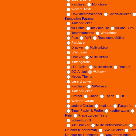
Farblaser
Monolaser
Weitere Tests
Dokumentenscanner
Spezialdrucker
Kompatible Patronen
Tintendrucker
für Fotos
für Zuhause
für das Büro
Testdokumente
Workshops
Foto
Refill
Resttintenbehälter
Farblaser
Drucker
Multifunktion
S/W-Laser
Drucker
Multifunktion
Tintengeräte
LFP-Office
Multifunktion
Drucker
DC-Artikel
Aktionen
Neues Thema
Laserdrucker
Farblaser
S/W-Laser
Tintendrucker
Brother
Canon
Epson
HP
Weitere Geräte
andere Geräte
Kopierer
Faxgeräte
Tinte, Papier & Profile
Kaufberatung
Refill
Frage zu den Tests
Schnellzugriff
Alle Drucker
Multifunktionsdrucker
D
Drucker (Überformat)
S/W-Drucker
Far
Drucker mit Cashback
Neuvorstellungen