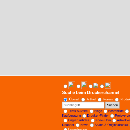
Suche beim Druckerchannel
Überall
Artikel
Forum
Produk
Suchen
Tests & Artikel
Bingo
Bestenliste
Kaufberatung
Drucker-Finder
Preisverg
English articles
Know-How
Artikel v
Decoder
News
Scans & Originaldrucke
Laserdrucker