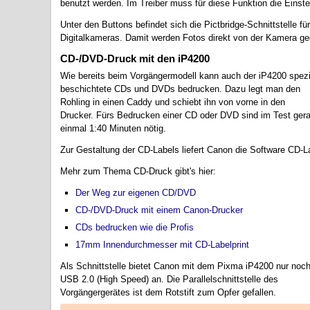
benutzt werden. Im Treiber muss für diese Funktion die Einste
Unter den Buttons befindet sich die Pictbridge-Schnittstelle 
Digitalkameras. Damit werden Fotos direkt von der Kamera ge
CD-/DVD-Druck mit den iP4200
Wie bereits beim Vorgängermodell kann auch der iP4200 spezi
beschichtete CDs und DVDs bedrucken. Dazu legt man den
Rohling in einen Caddy und schiebt ihn von vorne in den
Drucker. Fürs Bedrucken einer CD oder DVD sind im Test ger
einmal 1:40 Minuten nötig.
Zur Gestaltung der CD-Labels liefert Canon die Software CD-La
Mehr zum Thema CD-Druck gibt's hier:
Der Weg zur eigenen CD/DVD
CD-/DVD-Druck mit einem Canon-Drucker
CDs bedrucken wie die Profis
17mm Innendurchmesser mit CD-Labelprint
Als Schnittstelle bietet Canon mit dem Pixma iP4200 nur noc
USB 2.0 (High Speed) an. Die Parallelschnittstelle des
Vorgängergerätes ist dem Rotstift zum Opfer gefallen.