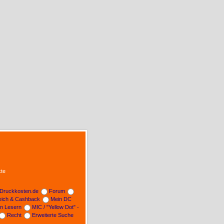
te
Druckkosten.de
Forum
leich & Cashback
Mein DC
on Lesern
MIC / "Yellow Dot" -
Recht
Erweiterte Suche