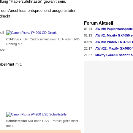
llung "Papierzufuhrtaste" gewählt sein.
für den Anschluss entsprechend ausgerüsteter
druckt.
Forum Aktuell
01:44
ell
01:13
AW #2: Maxify GX4050 s
CD-Druck:
Der Caddy nimmt einen CD- oder DVD-
00:59
AW #4: PIXMA TR 4755i
Rohling auf.
22:17
ade
21:37
Maxify GX4050 scannt s
belPrint mit.
h
Schnittstelle:
Nur noch USB - Parallel gibt's nicht
mehr.