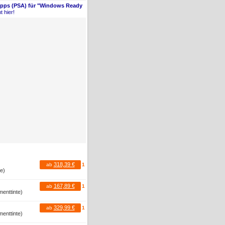
Apps (PSA) für "Windows Ready
t hier!
318,39 €
ab
1
te)
167,89 €
ab
1
menttinte)
329,99 €
ab
1
menttinte)