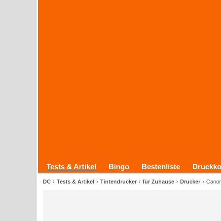
Tests & Artikel
Bingo
Bestenliste
Druckko
DC
Tests & Artikel
Tintendrucker
für Zuhause
Drucker
Canon