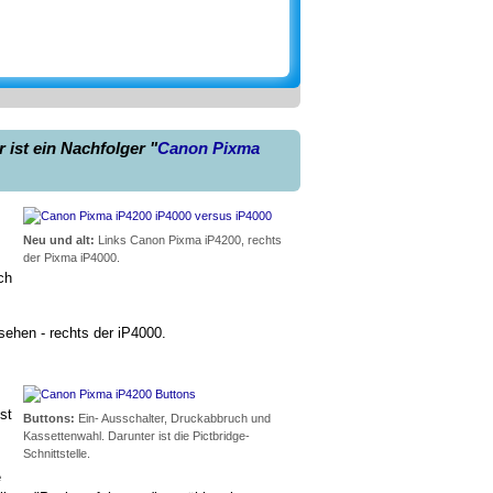
ist ein Nachfolger "
Canon Pixma
Neu und alt:
Links Canon Pixma iP4200, rechts
der Pixma iP4000.
ch
sehen - rechts der iP4000.
st
Buttons:
Ein- Ausschalter, Druckabbruch und
Kassettenwahl. Darunter ist die Pictbridge-
Schnittstelle.
e