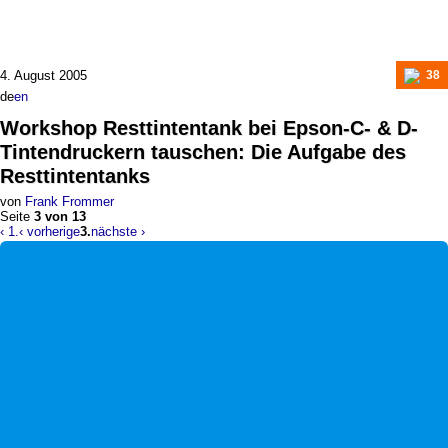
4. August 2005
38
de
en
Workshop
Resttintentank bei Epson-C- & D-
Tintendruckern tauschen
:
Die Aufgabe des
Resttintentanks
von
Frank Frommer
Seite
3 von 13
‹ 1.
‹ vorherige
3.
nächste ›