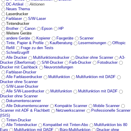
DC-Artikel
Aktionen
Neues Thema
Laserdrucker
Farblaser
S/W-Laser
Tintendrucker
Brother
Canon
Epson
HP
Weitere Geräte
andere Geräte
Kopierer
Faxgeräte
Scanner
Tinte, Papier & Profile
Kaufberatung
Lesermeinungen
Offtopic
Refill
Frage zu den Tests
Schnellzugriff
Alle Drucker
Multifunktionsdrucker
Drucker ohne Scanner
A3-
Drucker (Überformat)
S/W-Drucker
Farb-Drucker
Fotodrucker
Drucker mit Cashback
Neuvorstellungen
Farblaser-Drucker
Alle Farblaserdrucker
Multifunktion
Multifunktion mit DADF
Drucker ohne Scanner
S/W-Laser-Drucker
Alle S/W-Laserdrucker
Multifunktion
Multifunktion mit DADF
Drucker ohne Scanner
Dokumentenscanner
Alle Dokumentenscanner
Kompakte Scanner
Mobile Scanner
Scanner mit ADF & Flachbett
Netzwerkscanner
Professionelle Scanner
(ISIS)
Tinten-Drucker
Alle Tintendrucker
Kompatibel mit Tinten-Abo
Multifunktion bis 80
Euro
Multifunktion mit DADF
Büro-Multifunktion
Drucker ohne