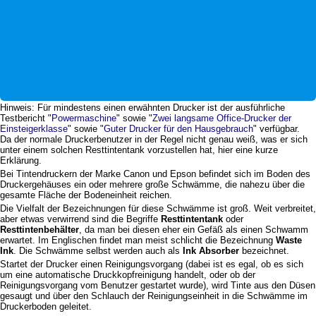
Hinweis: Für mindestens einen erwähnten Drucker ist der ausführliche
Testbericht "
Powermaschine
" sowie "
Zwei langsame Office-Drucker der
Einsteigerklasse
" sowie "
Guter Drucker für den Hausgebrauch
" verfügbar.
Da der normale Druckerbenutzer in der Regel nicht genau weiß, was er sich
unter einem solchen Resttintentank vorzustellen hat, hier eine kurze
Erklärung.
Bei Tintendruckern der Marke Canon und Epson befindet sich im Boden des
Druckergehäuses ein oder mehrere große Schwämme, die nahezu über die
gesamte Fläche der Bodeneinheit reichen.
Die Vielfalt der Bezeichnungen für diese Schwämme ist groß. Weit verbreitet,
aber etwas verwirrend sind die Begriffe
Resttintentank
oder
Resttintenbehälter
, da man bei diesen eher ein Gefäß als einen Schwamm
erwartet. Im Englischen findet man meist schlicht die Bezeichnung
Waste
Ink
. Die Schwämme selbst werden auch als
Ink Absorber
bezeichnet.
Startet der Drucker einen Reinigungsvorgang (dabei ist es egal, ob es sich
um eine automatische Druckkopfreinigung handelt, oder ob der
Reinigungsvorgang vom Benutzer gestartet wurde), wird Tinte aus den Düsen
gesaugt und über den Schlauch der Reinigungseinheit in die Schwämme im
Druckerboden geleitet.