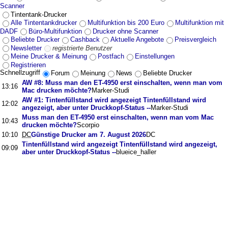
Scanner
Tintentank-Drucker
Alle Tintentankdrucker
Multifunktion bis 200 Euro
Multifunktion mit
DADF
Büro-Multifunktion
Drucker ohne Scanner
Beliebte Drucker
Cashback
Aktuelle Angebote
Preisvergleich
Newsletter
registrierte Benutzer
Meine Drucker & Meinung
Postfach
Einstellungen
Registrieren
Schnellzugriff
Forum
Meinung
News
Beliebte Drucker
AW #8: Muss man den ET-4950 erst einschalten, wenn man vom
13:16
Mac drucken möchte?
Marker-Studi
AW #1: Tintenfüllstand wird angezeigt Tintenfüllstand wird
12:02
angezeigt, aber unter Druckkopf-Status --
Marker-Studi
Muss man den ET-4950 erst einschalten, wenn man vom Mac
10:43
drucken möchte?
Scorpio
10:10
DC
Günstige Drucker am 7. August 2026
DC
Tintenfüllstand wird angezeigt Tintenfüllstand wird angezeigt,
09:09
aber unter Druckkopf-Status --
blueice_haller