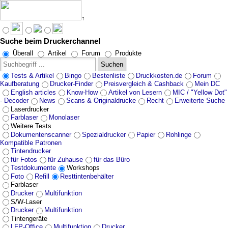
↑
Suche beim Druckerchannel
Angebote werden geladen...
Überall
Artikel
Forum
Produkte
Suchen
Tests & Artikel
Bingo
Bestenliste
Druckkosten.de
Forum
Kaufberatung
Drucker-Finder
Preisvergleich & Cashback
Mein DC
English articles
Know-How
Artikel von Lesern
MIC / "Yellow Dot"
- Decoder
News
Scans & Originaldrucke
Recht
Erweiterte Suche
Laserdrucker
Farblaser
Monolaser
Weitere Tests
Dokumentenscanner
Spezialdrucker
Papier
Rohlinge
Kompatible Patronen
Tintendrucker
für Fotos
für Zuhause
für das Büro
Testdokumente
Workshops
Foto
Refill
Resttintenbehälter
Farblaser
Drucker
Multifunktion
S/W-Laser
Drucker
Multifunktion
Tintengeräte
LFP-Office
Multifunktion
Drucker