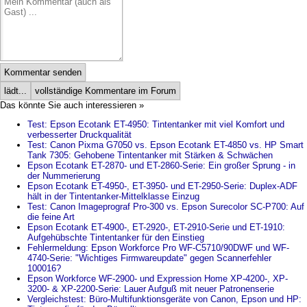
Kommentar senden
lädt...
vollständige Kommentare im Forum
Das könnte Sie auch interessieren »
Test: Epson Ecotank ET-4950: Tintentanker mit viel Komfort und
verbesserter Druckqualität
Test: Canon Pixma G7050 vs. Epson Ecotank ET-4850 vs. HP Smart
Tank 7305: Gehobene Tintentanker mit Stärken & Schwächen
Epson Ecotank ET-2870- und ET-2860-Serie: Ein großer Sprung - in
der Nummerierung
Epson Ecotank ET-4950-, ET-3950- und ET-2950-Serie: Duplex-ADF
hält in der Tintentanker-Mittelklasse Einzug
Test: Canon Imageprograf Pro-300 vs. Epson Surecolor SC-P700: Auf
die feine Art
Epson Ecotank ET-4900-, ET-2920-, ET-2910-Serie und ET-1910:
Aufgehübschte Tintentanker für den Einstieg
Fehlermeldung: Epson Workforce Pro WF-C5710/90DWF und WF-
4740-Serie: "Wichtiges Firmwareupdate" gegen Scannerfehler
100016?
Epson Workforce WF-2900- und Expression Home XP-4200-, XP-
3200- & XP-2200-Serie: Lauer Aufguß mit neuer Patronenserie
Vergleichstest: Büro-Multifunktionsgeräte von Canon, Epson und HP: