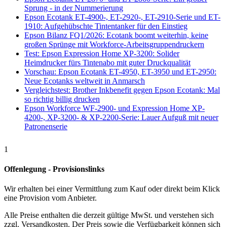
Sprung - in der Nummerierung
Epson Ecotank ET-4900-, ET-2920-, ET-2910-Serie und ET-
1910: Aufgehübschte Tintentanker für den Einstieg
Epson Bilanz FQ1/2026: Ecotank boomt weiterhin, keine
großen Sprünge mit Workforce-Arbeitsgruppendruckern
Test: Epson Expression Home XP-3200: Solider
Heimdrucker fürs Tintenabo mit guter Druckqualität
Vorschau: Epson Ecotank ET-4950, ET-3950 und ET-2950:
Neue Ecotanks weltweit in Anmarsch
Vergleichstest: Brother Inkbenefit gegen Epson Ecotank: Mal
so richtig billig drucken
Epson Workforce WF-2900- und Expression Home XP-
4200-, XP-3200- & XP-2200-Serie: Lauer Aufguß mit neuer
Patronenserie
1
Offenlegung - Provisionslinks
Wir erhalten bei einer Vermittlung zum Kauf oder direkt beim Klick
eine Provision vom Anbieter.
Alle Preise enthalten die derzeit gültige MwSt. und verstehen sich
zzgl. Versandkosten. Der Preis sowie die Verfügbarkeit können sich