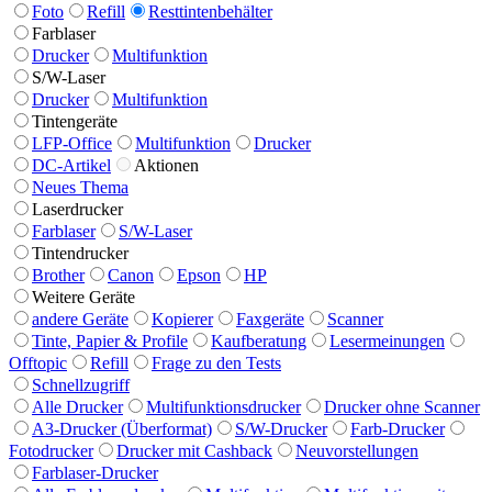
Foto
Refill
Resttintenbehälter
Farblaser
Drucker
Multifunktion
S/W-Laser
Drucker
Multifunktion
Tintengeräte
LFP-Office
Multifunktion
Drucker
DC-Artikel
Aktionen
Neues Thema
Laserdrucker
Farblaser
S/W-Laser
Tintendrucker
Brother
Canon
Epson
HP
Weitere Geräte
andere Geräte
Kopierer
Faxgeräte
Scanner
Tinte, Papier & Profile
Kaufberatung
Lesermeinungen
Offtopic
Refill
Frage zu den Tests
Schnellzugriff
Alle Drucker
Multifunktionsdrucker
Drucker ohne Scanner
A3-Drucker (Überformat)
S/W-Drucker
Farb-Drucker
Fotodrucker
Drucker mit Cashback
Neuvorstellungen
Farblaser-Drucker