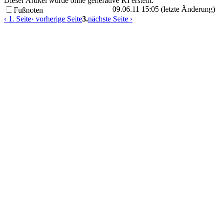
Dieser Artikel wurde ohne generative KI erstellt.
09.06.11 15:05 (letzte Änderung)
Fußnoten
‹ 1. Seite
‹ vorherige Seite
3.
nächste Seite ›