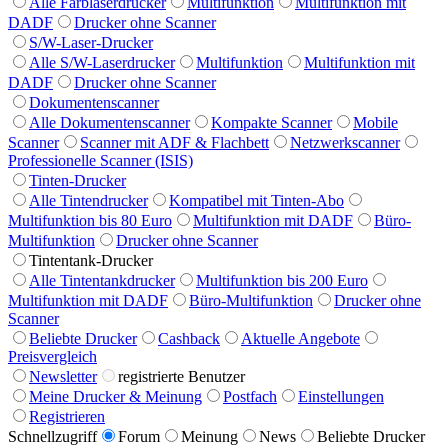
Alle Farblaserdrucker
Multifunktion
Multifunktion mit
DADF
Drucker ohne Scanner
S/W-Laser-Drucker
Alle S/W-Laserdrucker
Multifunktion
Multifunktion mit
DADF
Drucker ohne Scanner
Dokumentenscanner
Alle Dokumentenscanner
Kompakte Scanner
Mobile
Scanner
Scanner mit ADF & Flachbett
Netzwerkscanner
Professionelle Scanner (ISIS)
Tinten-Drucker
Alle Tintendrucker
Kompatibel mit Tinten-Abo
Multifunktion bis 80 Euro
Multifunktion mit DADF
Büro-
Multifunktion
Drucker ohne Scanner
Tintentank-Drucker
Alle Tintentankdrucker
Multifunktion bis 200 Euro
Multifunktion mit DADF
Büro-Multifunktion
Drucker ohne
Scanner
Beliebte Drucker
Cashback
Aktuelle Angebote
Preisvergleich
Newsletter
registrierte Benutzer
Meine Drucker & Meinung
Postfach
Einstellungen
Registrieren
Schnellzugriff
Forum
Meinung
News
Beliebte Drucker