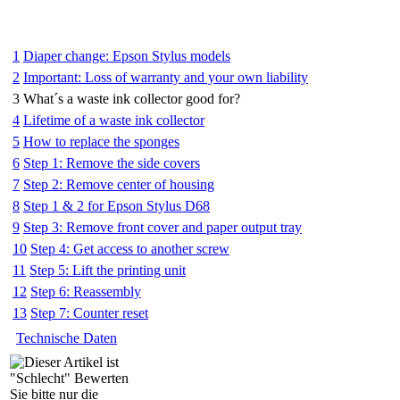
1
Diaper change: Epson Stylus models
2
Important: Loss of warranty and your own liability
3
What´s a waste ink collector good for?
4
Lifetime of a waste ink collector
5
How to replace the sponges
6
Step 1: Remove the side covers
7
Step 2: Remove center of housing
8
Step 1 & 2 for Epson Stylus D68
9
Step 3: Remove front cover and paper output tray
10
Step 4: Get access to another screw
11
Step 5: Lift the printing unit
12
Step 6: Reassembly
13
Step 7: Counter reset
Technische Daten