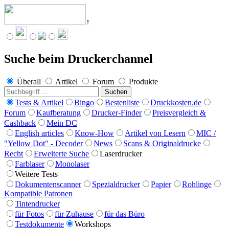
↑
Angebote werden geladen...
Suche beim Druckerchannel
Überall
Artikel
Forum
Produkte
Suchen
Tests & Artikel
Bingo
Bestenliste
Druckkosten.de
Forum
Kaufberatung
Drucker-Finder
Preisvergleich &
Cashback
Mein DC
English articles
Know-How
Artikel von Lesern
MIC /
"Yellow Dot" - Decoder
News
Scans & Originaldrucke
Recht
Erweiterte Suche
Laserdrucker
Farblaser
Monolaser
Weitere Tests
Dokumentenscanner
Spezialdrucker
Papier
Rohlinge
Kompatible Patronen
Tintendrucker
für Fotos
für Zuhause
für das Büro
Testdokumente
Workshops