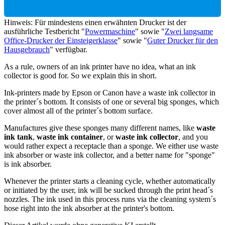
Hinweis: Für mindestens einen erwähnten Drucker ist der
ausführliche Testbericht "
Powermaschine
" sowie "
Zwei langsame
Office-Drucker der Einsteigerklasse
" sowie "
Guter Drucker für den
Hausgebrauch
" verfügbar.
As a rule, owners of an ink printer have no idea, what an ink
collector is good for. So we explain this in short.
Ink-printers made by Epson or Canon have a waste ink collector in
the printer´s bottom. It consists of one or several big sponges, which
cover almost all of the printer´s bottom surface.
Manufactures give these sponges many different names, like
waste
ink tank
,
waste ink container
, or
waste ink collector
, and you
would rather expect a receptacle than a sponge. We either use waste
ink absorber or waste ink collector, and a better name for "sponge"
is ink absorber.
Whenever the printer starts a cleaning cycle, whether automatically
or initiated by the user, ink will be sucked through the print head´s
nozzles. The ink used in this process runs via the cleaning system´s
hose right into the ink absorber at the printer's bottom.