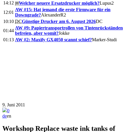
14:12
✉
Welcher neuere Ersatzdrucker möglich?
Lupus2
AW #15: Hat jemand die erste Firmware für ein
12:01
Downgrade?
AlexanderR2
10:10
DC
Günstige Drucker am 6. August 2026
DC
AW #9: Papiertransportrollen von Tintenrückständen
01:44
befreien, aber womit?
Jokke
01:13
AW #2: Maxify GX4050 scannt schief?
Marker-Studi
9. Juni 2011
0
de
en
Workshop
Replace waste ink tanks of