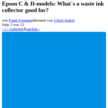
Epson C & D-models
:
What´s a waste ink
collector good for?
von
Frank Frommer
übersetzt von
Ulrich Junker
Seite
3 von 13
‹ 1.
‹ vorherige
3.
nächste ›