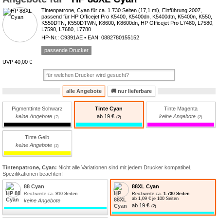
Tintenpatrone, Cyan für ca. 1.730 Seiten (17,1 ml), Einführung 2007,
passend für HP Officejet Pro K5400, K5400dn, K5400dtn, K5400n, K550,
K550DTN, K550DTWN, K8600, K8600dn, HP Officejet Pro L7480, L7580,
L7590, L7680, L7780
HP-Nr.: C9391AE • EAN: 0882780155152
passende Drucker
UVP 40,00 €
alle Angebote
🚚
nur lieferbare
Pigmenttinte Schwarz
Tinte Cyan
Tinte Magenta
keine Angebote
ab 19 €
keine Angebote
Tinte Gelb
keine Angebote
Tintenpatrone, Cyan:
Nicht alle Variationen sind mit jedem Drucker kompatibel.
Spezifikationen beachten!
88 Cyan
88XL Cyan
Reichweite ca.
910 Seiten
Reichweite ca.
1.730 Seiten
ab 1,09 € je 100 Seiten
keine Angebote
ab 19 €