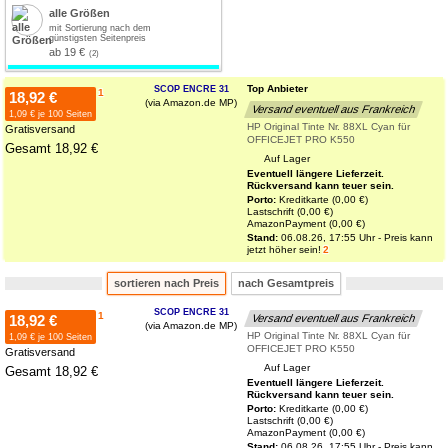
alle Größen
mit Sortierung nach dem
günstigsten Seitenpreis
ab 19 €
Top Anbieter
SCOP ENCRE 31
1
18,92 €
(via Amazon.de MP)
Versand eventuell aus Frankreich
1,09 € je 100 Seiten
HP Original Tinte Nr. 88XL Cyan für
Gratisversand
OFFICEJET PRO K550
Gesamt 18,92 €
Auf Lager
Eventuell längere Lieferzeit.
Rückversand kann teuer sein.
Porto:
Kreditkarte (0,00 €)
Lastschrift (0,00 €)
AmazonPayment (0,00 €)
Stand:
06.08.26, 17:55 Uhr - Preis kann
jetzt höher sein!
2
sortieren nach Preis
nach Gesamtpreis
SCOP ENCRE 31
1
18,92 €
Versand eventuell aus Frankreich
(via Amazon.de MP)
HP Original Tinte Nr. 88XL Cyan für
1,09 € je 100 Seiten
OFFICEJET PRO K550
Gratisversand
Auf Lager
Gesamt 18,92 €
Eventuell längere Lieferzeit.
Rückversand kann teuer sein.
Porto:
Kreditkarte (0,00 €)
Lastschrift (0,00 €)
AmazonPayment (0,00 €)
Stand:
06.08.26, 17:55 Uhr - Preis kann