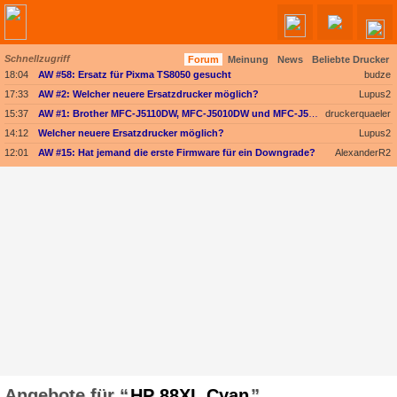
Schnellzugriff
Forum
Meinung
News
Beliebte Drucker
18:04
AW #58: Ersatz für Pixma TS8050 gesucht
budze
17:33
AW #2: Welcher neuere Ersatzdrucker möglich?
Lupus2
15:37
AW #1: Brother MFC-J5110DW, MFC-J5010DW und MFC-J5013DW - Besser ausgestattet und kompakter dank vollem Fokus auf A4
druckerquaeler
14:12
Welcher neuere Ersatzdrucker möglich?
Lupus2
12:01
AW #15: Hat jemand die erste Firmware für ein Downgrade?
AlexanderR2
HP 88XL Cyan