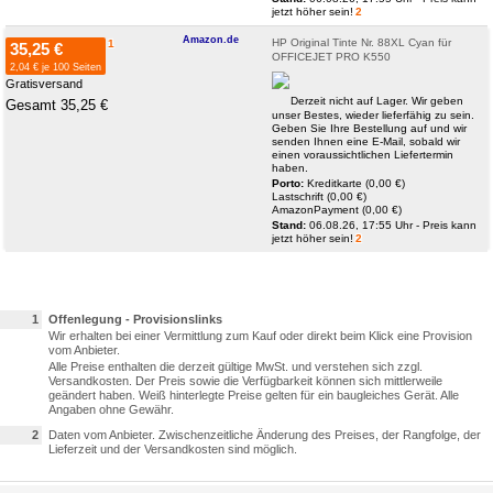
jetzt höher sein!
2
Amazon.de
HP Original Tinte Nr. 88XL Cyan für
1
35,25 €
OFFICEJET PRO K550
2,04 € je 100 Seiten
Gratisversand
Derzeit nicht auf Lager. Wir geben
Gesamt 35,25 €
unser Bestes, wieder lieferfähig zu sein.
Geben Sie Ihre Bestellung auf und wir
senden Ihnen eine E-Mail, sobald wir
einen voraussichtlichen Liefertermin
haben.
Porto:
Kreditkarte (0,00 €)
Lastschrift (0,00 €)
AmazonPayment (0,00 €)
Stand:
06.08.26, 17:55 Uhr - Preis kann
jetzt höher sein!
2
1
Offenlegung - Provisionslinks
Wir erhalten bei einer Vermittlung zum Kauf oder direkt beim Klick eine Provision
vom Anbieter.
Alle Preise enthalten die derzeit gültige MwSt. und verstehen sich zzgl.
Versandkosten. Der Preis sowie die Verfügbarkeit können sich mittlerweile
geändert haben. Weiß hinterlegte Preise gelten für ein baugleiches Gerät. Alle
Angaben ohne Gewähr.
2
Daten vom Anbieter. Zwischenzeitliche Änderung des Preises, der Rangfolge, der
Lieferzeit und der Versandkosten sind möglich.