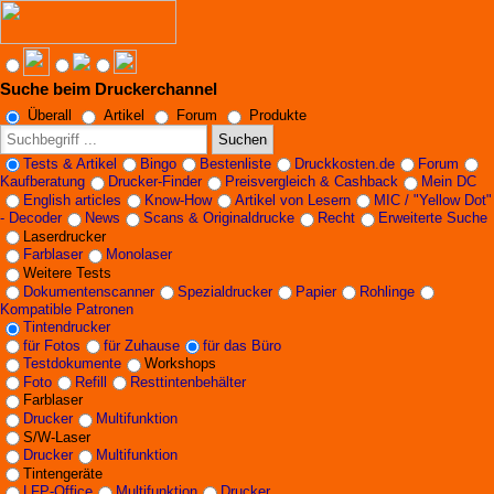
Suche beim Druckerchannel
Angebote werden geladen...
Überall
Artikel
Forum
Produkte
Suchen
Tests & Artikel
Bingo
Bestenliste
Druckkosten.de
Forum
Kaufberatung
Drucker-Finder
Preisvergleich & Cashback
Mein DC
English articles
Know-How
Artikel von Lesern
MIC / "Yellow Dot"
- Decoder
News
Scans & Originaldrucke
Recht
Erweiterte Suche
Laserdrucker
Farblaser
Monolaser
Weitere Tests
Dokumentenscanner
Spezialdrucker
Papier
Rohlinge
Kompatible Patronen
Tintendrucker
für Fotos
für Zuhause
für das Büro
Testdokumente
Workshops
Foto
Refill
Resttintenbehälter
Farblaser
Drucker
Multifunktion
S/W-Laser
Drucker
Multifunktion
Tintengeräte
LFP-Office
Multifunktion
Drucker