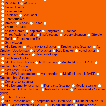
DC-Artikel
Aktionen
Neues Thema
Laserdrucker
Farblaser
S/W-Laser
Tintendrucker
Brother
Canon
Epson
HP
Weitere Geräte
andere Geräte
Kopierer
Faxgeräte
Scanner
Tinte, Papier & Profile
Kaufberatung
Lesermeinungen
Offtopic
Refill
Frage zu den Tests
Schnellzugriff
Alle Drucker
Multifunktionsdrucker
Drucker ohne Scanner
A3-
Drucker (Überformat)
S/W-Drucker
Farb-Drucker
Fotodrucker
Drucker mit Cashback
Neuvorstellungen
Farblaser-Drucker
Alle Farblaserdrucker
Multifunktion
Multifunktion mit DADF
Drucker ohne Scanner
S/W-Laser-Drucker
Alle S/W-Laserdrucker
Multifunktion
Multifunktion mit DADF
Drucker ohne Scanner
Dokumentenscanner
Alle Dokumentenscanner
Kompakte Scanner
Mobile Scanner
Scanner mit ADF & Flachbett
Netzwerkscanner
Professionelle Scanner
(ISIS)
Tinten-Drucker
Alle Tintendrucker
Kompatibel mit Tinten-Abo
Multifunktion bis 80
Euro
Multifunktion mit DADF
Büro-Multifunktion
Drucker ohne