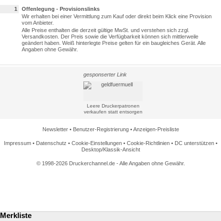
1
Offenlegung - Provisionslinks
Wir erhalten bei einer Vermittlung zum Kauf oder direkt beim Klick eine Provision
vom Anbieter.
Alle Preise enthalten die derzeit gültige MwSt. und verstehen sich zzgl.
Versandkosten. Der Preis sowie die Verfügbarkeit können sich mittlerweile
geändert haben. Weiß hinterlegte Preise gelten für ein baugleiches Gerät. Alle
Angaben ohne Gewähr.
gesponserter Link
Leere Druckerpatronen
verkaufen statt entsorgen
Newsletter
•
Benutzer-Registrierung
•
Anzeigen-Preisliste
Impressum
•
Datenschutz
•
Cookie-Einstellungen
•
Cookie-Richtlinien
•
DC unterstützen
•
Desktop/Klassik-Ansicht
© 1998-2026 Druckerchannel.de - Alle Angaben ohne Gewähr.
Merkliste