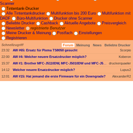
Scanner
Tintentank-Drucker
Alle Tintentankdrucker
Multifunktion bis 200 Euro
Multifunktion mit
DADF
Büro-Multifunktion
Drucker ohne Scanner
Beliebte Drucker
Cashback
Aktuelle Angebote
Preisvergleich
Newsletter
registrierte Benutzer
Meine Drucker & Meinung
Postfach
Einstellungen
Registrieren
Schnellzugriff
Forum
Meinung
News
Beliebte Drucker
23:32
AW #65: Ersatz für Pixma TS8050 gesucht
Scorpio
22:00
AW #4: Welcher neuere Ersatzdrucker möglich?
Koberon
15:37
AW #1: Brother MFC-J5110DW, MFC-J5010DW und MFC-J5013DW - Besser ausgestattet und kompakter dank vollem Fokus auf A4
druckerquaeler
14:12
Welcher neuere Ersatzdrucker möglich?
Lupus2
12:01
AW #15: Hat jemand die erste Firmware für ein Downgrade?
AlexanderR2