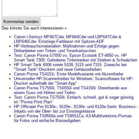
Kommentar senden
Das könnte Sie auch interessieren »
Canon i-Sensys MF667Cdw, MF664Cdw und LBP647Cdw &
LBP646Cdw: Einstiegs-Farblaser mit Spitzen-ADF
HP-Verbrauchsmaterialien: Maßnahmen und Erfolge gegen
Drittanbieter von Tinten- und Tonerkartuschen
Test: Canon Pixma G7050 vs. Epson Ecotank ET-4850 vs. HP
Smart Tank 7305: Gehobene Tintentanker mit Stärken & Schwächen
HP Smart Tank 6006 sowie 5109, 5115 und 7315: Zuwachs bei
"Smart Tank"-Druckern und neue Gehäusefarben
Canon Pixma TS4151i: Erste Modellvariante mit Akzentfarbe
Universeller HP-Scannertreiber für Windows: Scansoftware für HP-
Drucker außerhalb der "Smart App"
Canon Pixma TS7550i, TS6550i und TS4150i: Dreierbande aus
einem Guss mit Höhen und Tiefen
Test: Canon Pixma TS7550i: Einfach, schnell, gut & sogar günstig
im "Pixma Print Plan"
HP Officejet Pro 9130e-, 9120e-, 8130e- und 8120e-Serie: Business-
Inkjets von der Ober- bis zur Einstiegsklasse
Canon Pixma TS9550a und TS9551Ca: A3-Multifunktions-Pixmas
für Fotos und einfache Büroaufgaben