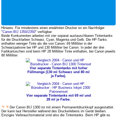
Hinweis: Für mindestens einen erwähnten Drucker ist ein Nachfolger
"
Canon BIJ 1350/2350
" verfügbar.
Beide Konkurrenten arbeiten mit vier separat austauschbaren Tintentanks
für die Druckfarben Schwarz, Cyan, Magenta und Gelb. Die HP-Tanks
enthalten weniger Tinte als die von Canon: 69 Milliliter in der
Schwarzpatrone bei HP und 130 Milliliter bei Canon. In jeder der drei
Farbkartuschen sind beim HP 28 Milliliter Tinte enthalten, bei Canon jeweils
80 Milliliter.
Vier separate Tintentanks mit hoher
Füllmenge (130 ml Schwarz und 80 ml
je Farbe).
Vier separate Tintentanks mit 69 ml und
28 ml je Farbe.
*1
*2
Der Canon BIJ 1300 ist mit einem Permanentdruckkopf ausgestattet.
Der kann laut Hersteller während des Druckerlebens im Gerät bleiben.
Einziges Verbrauchsmaterial sind also die Tintentanks. Beim HP gibt es