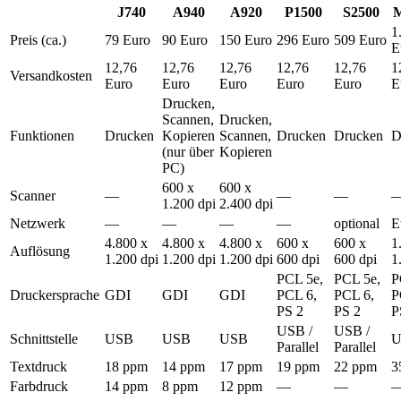
J740
A940
A920
P1500
S2500
1
Preis (ca.)
79 Euro
90 Euro
150 Euro
296 Euro
509 Euro
E
12,76
12,76
12,76
12,76
12,76
1
Versandkosten
Euro
Euro
Euro
Euro
Euro
E
Drucken,
Scannen,
Drucken,
Funktionen
Drucken
Kopieren
Scannen,
Drucken
Drucken
D
(nur über
Kopieren
PC)
600 x
600 x
Scanner
—
—
—
1.200 dpi
2.400 dpi
Netzwerk
—
—
—
—
optional
E
4.800 x
4.800 x
4.800 x
600 x
600 x
1
Auflösung
1.200 dpi
1.200 dpi
1.200 dpi
600 dpi
600 dpi
1
PCL 5e,
PCL 5e,
P
Druckersprache
GDI
GDI
GDI
PCL 6,
PCL 6,
P
PS 2
PS 2
P
USB /
USB /
Schnittstelle
USB
USB
USB
U
Parallel
Parallel
Textdruck
18 ppm
14 ppm
17 ppm
19 ppm
22 ppm
3
Farbdruck
14 ppm
8 ppm
12 ppm
—
—