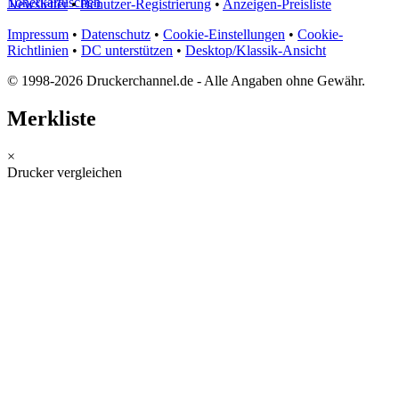
Tonerkartuschen
Newsletter
•
Benutzer-Registrierung
•
Anzeigen-Preisliste
Impressum
•
Datenschutz
•
Cookie-Einstellungen
•
Cookie-
Richtlinien
•
DC unterstützen
•
Desktop/Klassik-Ansicht
© 1998-2026 Druckerchannel.de - Alle Angaben ohne Gewähr.
Merkliste
×
Drucker vergleichen