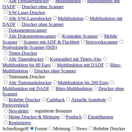
Alle Farblaserdrucker
Multifunktion
Multifunktion mit
DADF
Drucker ohne Scanner
S/W-Laser-Drucker
Alle S/W-Laserdrucker
Multifunktion
Multifunktion mit
DADF
Drucker ohne Scanner
Dokumentenscanner
Alle Dokumentenscanner
Kompakte Scanner
Mobile
Scanner
Scanner mit ADF & Flachbett
Netzwerkscanner
Professionelle Scanner (ISIS)
Tinten-Drucker
Alle Tintendrucker
Kompatibel mit Tinten-Abo
Multifunktion bis 80 Euro
Multifunktion mit DADF
Büro-
Multifunktion
Drucker ohne Scanner
Tintentank-Drucker
Alle Tintentankdrucker
Multifunktion bis 200 Euro
Multifunktion mit DADF
Büro-Multifunktion
Drucker ohne
Scanner
Beliebte Drucker
Cashback
Aktuelle Angebote
Preisvergleich
Newsletter
registrierte Benutzer
Meine Drucker & Meinung
Postfach
Einstellungen
Registrieren
Schnellzugriff
Forum
Meinung
News
Beliebte Drucker