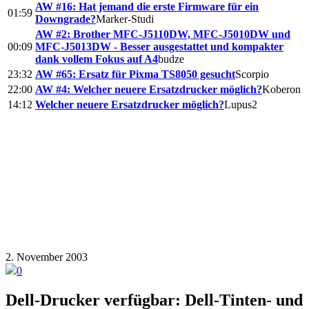
AW #16: Hat jemand die erste Firmware für ein
01:59
Downgrade?
Marker-Studi
AW #2: Brother MFC-J5110DW, MFC-J5010DW und
00:09
MFC-J5013DW - Besser ausgestattet und kompakter
dank vollem Fokus auf A4
budze
23:32
AW #65: Ersatz für Pixma TS8050 gesucht
Scorpio
22:00
AW #4: Welcher neuere Ersatzdrucker möglich?
Koberon
14:12
Welcher neuere Ersatzdrucker möglich?
Lupus2
2. November 2003
0
Dell-Drucker verfügbar
:
Dell-Tinten- und