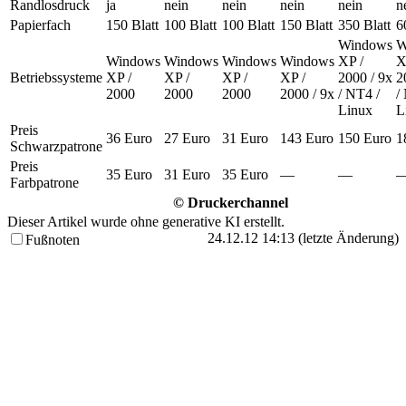
Randlosdruck
ja
nein
nein
nein
nein
n
Papierfach
150 Blatt
100 Blatt
100 Blatt
150 Blatt
350 Blatt
6
Windows
W
Windows
Windows
Windows
Windows
XP /
X
Betriebssysteme
XP /
XP /
XP /
XP /
2000 / 9x
2
2000
2000
2000
2000 / 9x
/ NT4 /
/
Linux
L
Preis
36 Euro
27 Euro
31 Euro
143 Euro
150 Euro
1
Schwarzpatrone
Preis
35 Euro
31 Euro
35 Euro
—
—
Farbpatrone
© Druckerchannel
Dieser Artikel wurde ohne generative KI erstellt.
24.12.12 14:13 (letzte Änderung)
Fußnoten