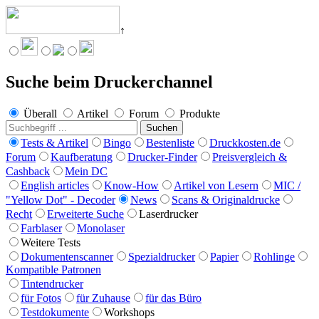
↑
Angebote werden geladen...
Suche beim Druckerchannel
Überall
Artikel
Forum
Produkte
Suchen
Tests & Artikel
Bingo
Bestenliste
Druckkosten.de
Forum
Kaufberatung
Drucker-Finder
Preisvergleich &
Cashback
Mein DC
English articles
Know-How
Artikel von Lesern
MIC /
"Yellow Dot" - Decoder
News
Scans & Originaldrucke
Recht
Erweiterte Suche
Laserdrucker
Farblaser
Monolaser
Weitere Tests
Dokumentenscanner
Spezialdrucker
Papier
Rohlinge
Kompatible Patronen
Tintendrucker
für Fotos
für Zuhause
für das Büro
Testdokumente
Workshops