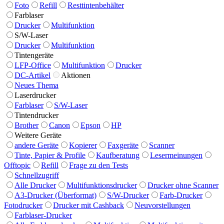
Foto
Refill
Resttintenbehälter
Farblaser
Drucker
Multifunktion
S/W-Laser
Drucker
Multifunktion
Tintengeräte
LFP-Office
Multifunktion
Drucker
DC-Artikel
Aktionen
Neues Thema
Laserdrucker
Farblaser
S/W-Laser
Tintendrucker
Brother
Canon
Epson
HP
Weitere Geräte
andere Geräte
Kopierer
Faxgeräte
Scanner
Tinte, Papier & Profile
Kaufberatung
Lesermeinungen
Offtopic
Refill
Frage zu den Tests
Schnellzugriff
Alle Drucker
Multifunktionsdrucker
Drucker ohne Scanner
A3-Drucker (Überformat)
S/W-Drucker
Farb-Drucker
Fotodrucker
Drucker mit Cashback
Neuvorstellungen
Farblaser-Drucker