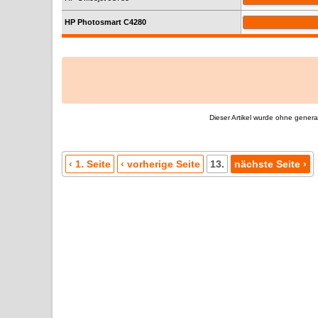
HP Photosmart C4280
Dieser Artikel wurde ohne generati
‹ 1. Seite
‹ vorherige Seite
13.
nächste Seite ›