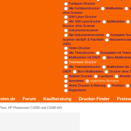
Farblaser-Drucker
Alle Farblaserdrucker
Multifunktion
M
ohne Scanner
S/W-Laser-Drucker
Alle S/W-Laserdrucker
Multifunktion
Drucker ohne Scanner
Dokumentenscanner
Alle Dokumentenscanner
Kompakte Sca
Scanner mit ADF & Flachbett
Netzwerkscan
(ISIS)
Tinten-Drucker
Alle Tintendrucker
Kompatibel mit Tinte
Multifunktion mit DADF
Büro-Multifunkti
Tintentank-Drucker
Alle Tintentankdrucker
Multifunktion bis
DADF
Büro-Multifunktion
Drucker ohne 
Beliebte Drucker
Cashback
Aktuell
Newsletter
registrierte Benutzer
Meine Drucker & Meinung
Postfach
Registrieren
sten.de
Forum
Kaufberatung
Drucker-Finder
Preisv
Test: HP Photosmart C4280 und C5280 AIO