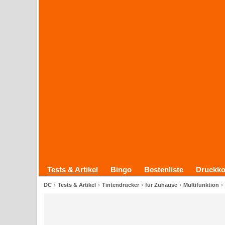
Tests & Artikel
Bingo
Bestenliste
Druckko
DC
Tests & Artikel
Tintendrucker
für Zuhause
Multifunktion