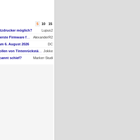
5
10
15
atzdrucker möglich?
Lupus2
AW #15: Hat jemand die erste Firmware für ein Downgrade?
AlexanderR2
am 6. August 2026
DC
AW #9: Papiertransportrollen von Tintenrückständen befreien, aber womit?
Jokke
cannt schief?
Marker-Studi