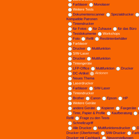
Farblaser
Monolaser
Weitere Tests
Dokumentenscanner
Spezialdrucker
Kompatible Patronen
Tintendrucker
für Fotos
für Zuhause
für das Büro
Testdokumente
Workshops
Foto
Refill
Resttintenbehälter
Farblaser
Drucker
Multifunktion
S/W-Laser
Drucker
Multifunktion
Tintengeräte
LFP-Office
Multifunktion
Drucker
DC-Artikel
Aktionen
Neues Thema
Laserdrucker
Farblaser
S/W-Laser
Tintendrucker
Brother
Canon
Epson
HP
Weitere Geräte
andere Geräte
Kopierer
Faxgeräte
Tinte, Papier & Profile
Kaufberatung
Refill
Frage zu den Tests
Schnellzugriff
Alle Drucker
Multifunktionsdrucker
D
Drucker (Überformat)
S/W-Drucker
Far
Drucker mit Cashback
Neuvorstellungen