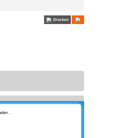
Drucken
den...