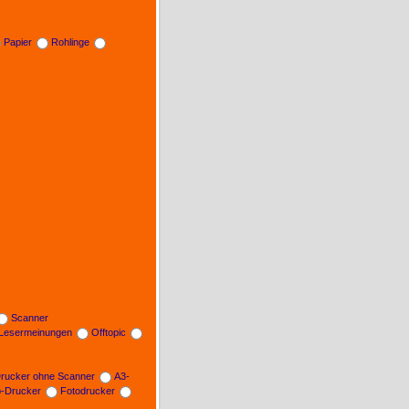
Papier
Rohlinge
Scanner
Lesermeinungen
Offtopic
rucker ohne Scanner
A3-
b-Drucker
Fotodrucker