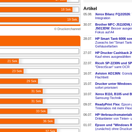
Artikel
18 Sek.
05.08.
Xerox Bilanz FQ2/2026
:
Integration
19 Sek.
30.07.
Brother MFC-
​J5110DW,
J5013DW
: Besser ausges
© Druckerchannel
Fokus auf A4
28.07.
HP Smart Tank 6006 sow
Zuwachs bei "Smart Tank
Gehäusefarben
27.07.
HP Drucker Cashback 2
Kauf eines ausgewählten
21 Sek.
22.07.
Ricoh SP-
​2230N und SP
"DirectScan" samt OCR
23 Sek.
16.07.
Avision AD136N
: Günst
Flachbett
29 Sek.
15.07.
Drucker unter Windows
sofort priorisiert
31 Sek.
10.07.
Xerox B110, B105 und B
Samsung-
​Technik
31 Sek.
09.07.
ReadyPrint Flex
: Epson 
Tintenabos mit mehr Flexi
33 Sek.
06.07.
HP-
​Verbrauchsmaterial
Drittanbieter von Tinten-
​
36 Sek.
01.07.
Epson und "Windows Re
(zunächst) ohne Druckun
37 Sek.