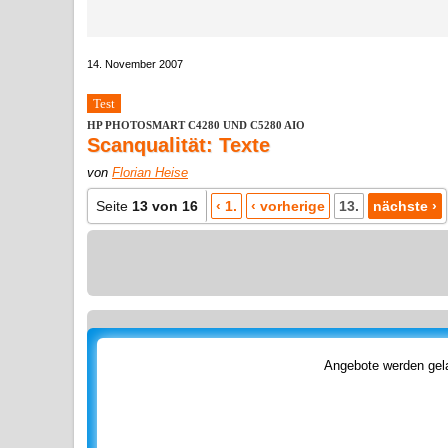
14. November 2007
Test
HP PHOTOSMART C4280 UND C5280 AIO
Scanqualität: Texte
von
Florian Heise
Seite
13 von 16
‹ 1.
‹ vorherige
13.
nächste ›
Angebote werden gela