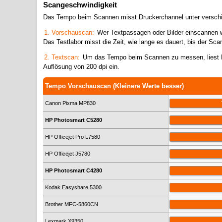
Scangeschwindigkeit
Das Tempo beim Scannen misst Druckerchannel unter versch
1. Vorschauscan:
Wer Textpassagen oder Bilder einscannen wil
Das Testlabor misst die Zeit, wie lange es dauert, bis der Sca
2. Textscan:
Um das Tempo beim Scannen zu messen, liest Dr
Auflösung von 200 dpi ein.
Tempo Vorschauscan (Kleinere Werte besser)
Canon Pixma MP830
HP Photosmart C5280
HP Officejet Pro L7580
HP Officejet J5780
HP Photosmart C4280
Kodak Easyshare 5300
Brother MFC-5860CN
Lexmark X9350