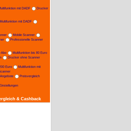
ultifunktion mit DADF
Drucker
Multifunktion mit DADF
nner
Mobile Scanner
ner
Professionelle Scanner
n-Abo
Multifunktion bis 80 Euro
on
Drucker ohne Scanner
 200 Euro
Multifunktion mit
Scanner
e Angebote
Preisvergleich
Einstellungen
ergleich & Cashback