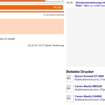
30.06.
Druckunterstützungs-
​
Print"
: Alles so schön bun
46 Sek.
© Druckerchannel
ve KI erstellt.
14.11.07 12:17 (letzte Änderung)
Beliebte Drucker
Epson Ecotank ET-3950
Multifunktionsdrucker (Tin
Canon Maxify MB5150
Multifunktionsdrucker (Pig
Canon Maxify GX4050
Multifunktionsdrucker (Pig