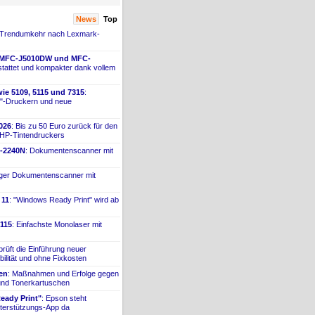
News
Top
 Trendumkehr nach Lexmark-
 MFC-
​J5010DW und MFC-
tattet und kompakter dank vollem
ie 5109, 5115 und 7315
:
"-
​Druckern und neue
026
: Bis zu 50 Euro zurück für den
 HP-
​Tintendruckers
-
​2240N
: Dokumentenscanner mit
iger Dokumentenscanner mit
 11
: "Windows Ready Print" wird ab
115
: Einfachste Monolaser mit
prüft die Einführung neuer
bilität und ohne Fixkosten
ien
: Maßnahmen und Erfolge gegen
 und Tonerkartuschen
ady Print"
: Epson steht
terstützungs-
​App da