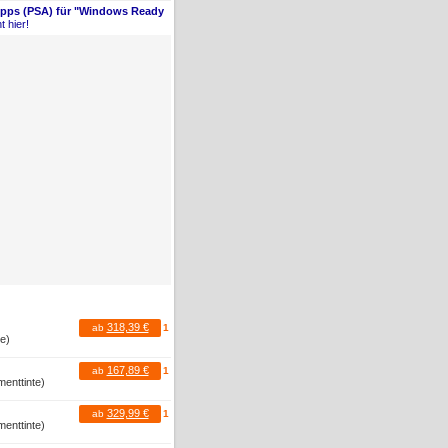
Apps (PSA) für "Windows Ready
t hier!
318,39 €
ab
1
te)
167,89 €
ab
1
menttinte)
329,99 €
ab
1
menttinte)