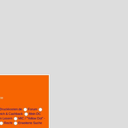
te
Druckkosten.de
Forum
leich & Cashback
Mein DC
on Lesern
MIC / "Yellow Dot" -
Recht
Erweiterte Suche