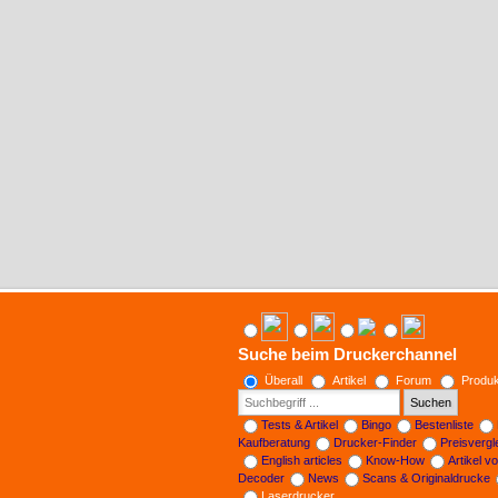
Suche beim Druckerchannel
Überall
Artikel
Forum
Produk
Suchen
Tests & Artikel
Bingo
Bestenliste
Kaufberatung
Drucker-Finder
Preisverg
English articles
Know-How
Artikel v
Decoder
News
Scans & Originaldrucke
Laserdrucker