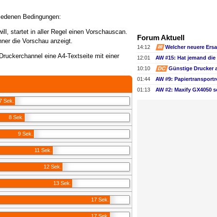
iedenen Bedingungen:
l, startet in aller Regel einen Vorschauscan.
Forum Aktuell
nner die Vorschau anzeigt.
14:12
✉
Welcher neuere Ers
uckerchannel eine A4-Textseite mit einer
12:01
10:10
DC
Günstige Drucker 
01:44
01:13
AW #2: Maxify GX4050 s
7 Sek.
8 Sek.
9 Sek.
11 Sek.
12 Sek.
13 Sek.
17 Sek.
17 Sek.