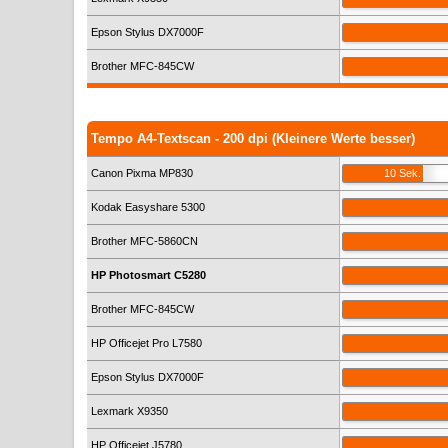
Epson Stylus DX7000F
Brother MFC-845CW
Tempo A4-Textscan - 200 dpi (Kleinere Werte besser)
Canon Pixma MP830
10 Sek.
Kodak Easyshare 5300
Brother MFC-5860CN
HP Photosmart C5280
Brother MFC-845CW
HP Officejet Pro L7580
Epson Stylus DX7000F
Lexmark X9350
HP Officejet J5780