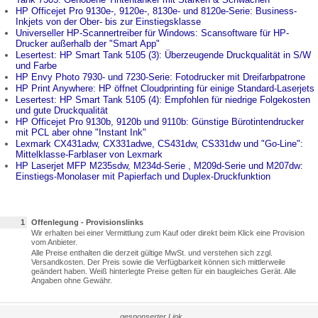
HP Officejet Pro 9130e-, 9120e-, 8130e- und 8120e-Serie: Business-
Inkjets von der Ober- bis zur Einstiegsklasse
Universeller HP-Scannertreiber für Windows: Scansoftware für HP-
Drucker außerhalb der "Smart App"
Lesertest: HP Smart Tank 5105 (3): Überzeugende Druckqualität in S/W
und Farbe
HP Envy Photo 7930- und 7230-Serie: Fotodrucker mit Dreifarbpatrone
HP Print Anywhere: HP öffnet Cloudprinting für einige Standard-Laserjets
Lesertest: HP Smart Tank 5105 (4): Empfohlen für niedrige Folgekosten
und gute Druckqualität
HP Officejet Pro 9130b, 9120b und 9110b: Günstige Bürotintendrucker
mit PCL aber ohne "Instant Ink"
Lexmark CX431adw, CX331adwe, CS431dw, CS331dw und "Go-Line":
Mittelklasse-Farblaser von Lexmark
HP Laserjet MFP M235sdw, M234d-Serie , M209d-Serie und M207dw:
Einstiegs-Monolaser mit Papierfach und Duplex-Druckfunktion
1
Offenlegung - Provisionslinks
Wir erhalten bei einer Vermittlung zum Kauf oder direkt beim Klick eine Provision
vom Anbieter.
Alle Preise enthalten die derzeit gültige MwSt. und verstehen sich zzgl.
Versandkosten. Der Preis sowie die Verfügbarkeit können sich mittlerweile
geändert haben. Weiß hinterlegte Preise gelten für ein baugleiches Gerät. Alle
Angaben ohne Gewähr.
gesponserter Link