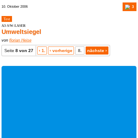
3
10. Oktober 2006
Test
A3-S/W-LASER
Umweltsiegel
von
florian Heise
Seite
8 von 27
‹ 1.
‹ vorherige
8.
nächste ›