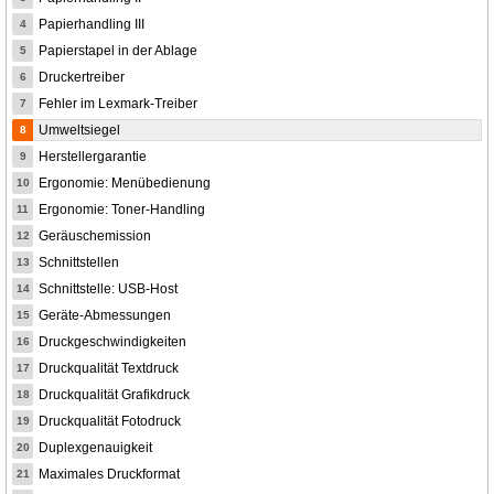
Papierhandling III
4
Papierstapel in der Ablage
5
Druckertreiber
6
Fehler im Lexmark-Treiber
7
Umweltsiegel
8
Herstellergarantie
9
Ergonomie: Menübedienung
10
Ergonomie: Toner-Handling
11
Geräuschemission
12
Schnittstellen
13
Schnittstelle: USB-Host
14
Geräte-Abmessungen
15
Druckgeschwindigkeiten
16
Druckqualität Textdruck
17
Druckqualität Grafikdruck
18
Druckqualität Fotodruck
19
Duplexgenauigkeit
20
Maximales Druckformat
21