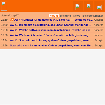
Schnellzugriff
Forum
Meinung
News
Beliebte Drucker
Angebote werden geladen...
22:39
?
AW #7: Drucker für Homeoffice (~30 S./Monat) – Technologieoffen (Duplex-Scan ODER nur Kopieren)
Grisu65
18:30
AW #1: Ich erhalte die Mittelung, das Epson Scanner Monitor demnächst nicht mehr vom Mac unterstützt wird
Koberon
16:38
AW #1: Welche Software kann man deinstallieren - welche ich zwingend erforderlich
Koberon
16:00
AW #4: Wie kann ich meine 3 Jahre Garantie nach Registrierung prüfen?
Koberon
15:44
AW #1: Scan wird nicht im angegeben Ordner gespeichert, wenn vom Bediendisplay gescannt wird
Scorpio
14:36
Scan wird nicht im angegeben Ordner gespeichert, wenn vom Bediendisplay gescannt wird
Scorpio