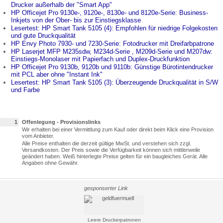
Drucker außerhalb der "Smart App"
HP Officejet Pro 9130e-, 9120e-, 8130e- und 8120e-Serie: Business-
Inkjets von der Ober- bis zur Einstiegsklasse
Lesertest: HP Smart Tank 5105 (4): Empfohlen für niedrige Folgekosten
und gute Druckqualität
HP Envy Photo 7930- und 7230-Serie: Fotodrucker mit Dreifarbpatrone
HP Laserjet MFP M235sdw, M234d-Serie , M209d-Serie und M207dw:
Einstiegs-Monolaser mit Papierfach und Duplex-Druckfunktion
HP Officejet Pro 9130b, 9120b und 9110b: Günstige Bürotintendrucker
mit PCL aber ohne "Instant Ink"
Lesertest: HP Smart Tank 5105 (3): Überzeugende Druckqualität in S/W
und Farbe
1
Offenlegung - Provisionslinks
Wir erhalten bei einer Vermittlung zum Kauf oder direkt beim Klick eine Provision
vom Anbieter.
Alle Preise enthalten die derzeit gültige MwSt. und verstehen sich zzgl.
Versandkosten. Der Preis sowie die Verfügbarkeit können sich mittlerweile
geändert haben. Weiß hinterlegte Preise gelten für ein baugleiches Gerät. Alle
Angaben ohne Gewähr.
gesponserter Link
Leere Druckerpatronen