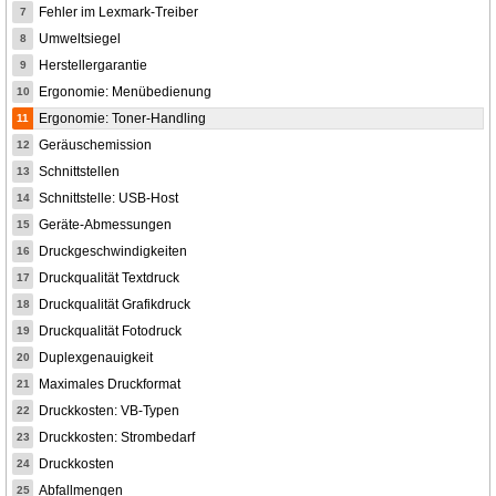
Fehler im Lexmark-Treiber
7
Umweltsiegel
8
Herstellergarantie
9
Ergonomie: Menübedienung
10
Ergonomie: Toner-Handling
11
Geräuschemission
12
Schnittstellen
13
Schnittstelle: USB-Host
14
Geräte-Abmessungen
15
Druckgeschwindigkeiten
16
Druckqualität Textdruck
17
Druckqualität Grafikdruck
18
Druckqualität Fotodruck
19
Duplexgenauigkeit
20
Maximales Druckformat
21
Druckkosten: VB-Typen
22
Druckkosten: Strombedarf
23
Druckkosten
24
Abfallmengen
25