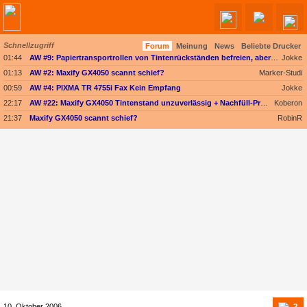
Schnellzugriff
Forum
Meinung
News
Beliebte Drucker
Angebote werden geladen...
01:44
AW #9: Papiertransportrollen von Tintenrückständen befreien, aber womit?
Jokke
01:13
AW #2: Maxify GX4050 scannt schief?
Marker-Studi
00:59
AW #4: PIXMA TR 4755i Fax Kein Empfang
Jokke
22:17
AW #22: Maxify GX4050 Tintenstand unzuverlässig + Nachfüll-Problem - Druckkopf in Gefahr
Koberon
21:37
Maxify GX4050 scannt schief?
RobinR
3
10. Oktober 2006