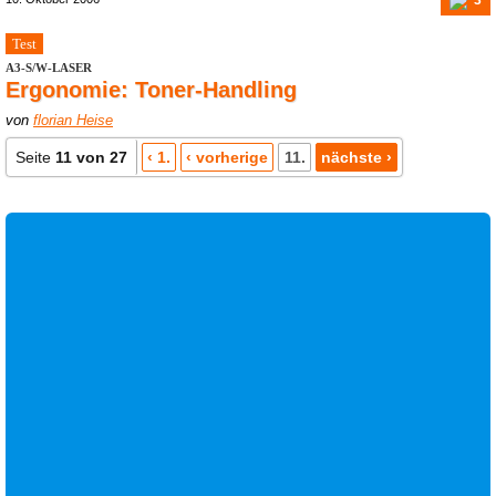
Test
A3-S/W-LASER
Ergonomie: Toner-Handling
von
florian Heise
Seite
11 von 27
‹ 1.
‹ vorherige
11.
nächste ›