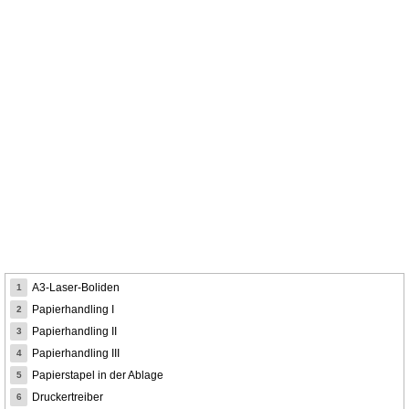
A3-Laser-Boliden
1
Papierhandling I
2
Papierhandling II
3
Papierhandling III
4
Papierstapel in der Ablage
5
Druckertreiber
6