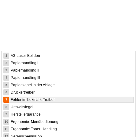
A3-Laser-Boliden
1
Papierhandling I
2
Papierhandling II
3
Papierhandling III
4
Papierstapel in der Ablage
5
Druckertreiber
6
Fehler im Lexmark-Treiber
7
Umweltsiegel
8
Herstellergarantie
9
Ergonomie: Menübedienung
10
Ergonomie: Toner-Handling
11
Geräuschemission
12