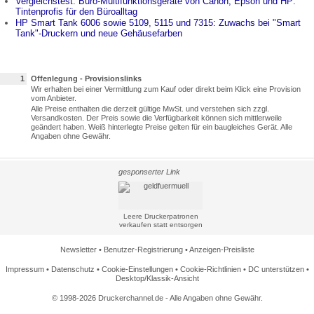
Vergleichstest: Büro-Multifunktionsgeräte von Canon, Epson und HP:
Tintenprofis für den Büroalltag
HP Smart Tank 6006 sowie 5109, 5115 und 7315: Zuwachs bei "Smart
Tank"-Druckern und neue Gehäusefarben
1
Offenlegung - Provisionslinks
Wir erhalten bei einer Vermittlung zum Kauf oder direkt beim Klick eine Provision
vom Anbieter.
Alle Preise enthalten die derzeit gültige MwSt. und verstehen sich zzgl.
Versandkosten. Der Preis sowie die Verfügbarkeit können sich mittlerweile
geändert haben. Weiß hinterlegte Preise gelten für ein baugleiches Gerät. Alle
Angaben ohne Gewähr.
gesponserter Link
Leere Druckerpatronen
verkaufen statt entsorgen
Newsletter
•
Benutzer-Registrierung
•
Anzeigen-Preisliste
Impressum
•
Datenschutz
•
Cookie-Einstellungen
•
Cookie-Richtlinien
•
DC unterstützen
•
Desktop/Klassik-Ansicht
© 1998-2026 Druckerchannel.de - Alle Angaben ohne Gewähr.