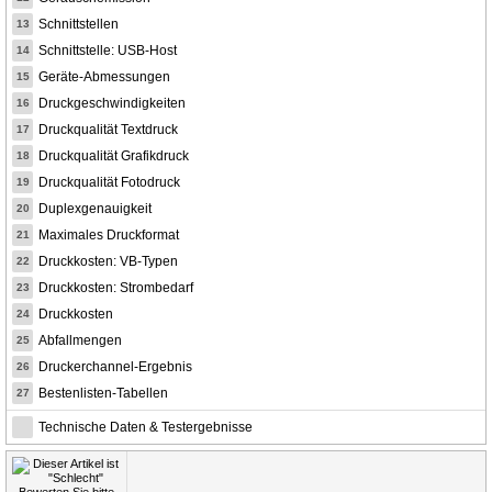
Schnittstellen
13
Schnittstelle: USB-Host
14
Geräte-Abmessungen
15
Druckgeschwindigkeiten
16
Druckqualität Textdruck
17
Druckqualität Grafikdruck
18
Druckqualität Fotodruck
19
Duplexgenauigkeit
20
Maximales Druckformat
21
Druckkosten: VB-Typen
22
Druckkosten: Strombedarf
23
Druckkosten
24
Abfallmengen
25
Druckerchannel-Ergebnis
26
Bestenlisten-Tabellen
27
Technische Daten & Testergebnisse