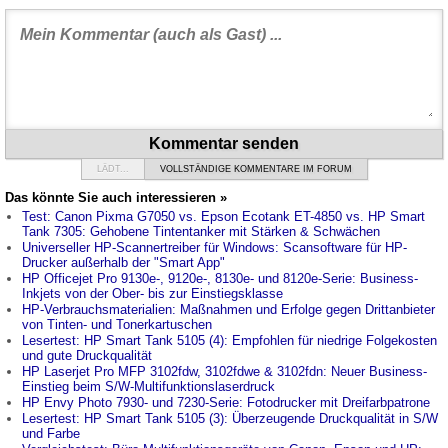
Kommentar senden
LÄDT...
VOLLSTÄNDIGE KOMMENTARE IM FORUM
Das könnte Sie auch interessieren »
Test: Canon Pixma G7050 vs. Epson Ecotank ET-4850 vs. HP Smart
Tank 7305: Gehobene Tintentanker mit Stärken & Schwächen
Universeller HP-Scannertreiber für Windows: Scansoftware für HP-
Drucker außerhalb der "Smart App"
HP Officejet Pro 9130e-, 9120e-, 8130e- und 8120e-Serie: Business-
Inkjets von der Ober- bis zur Einstiegsklasse
HP-Verbrauchsmaterialien: Maßnahmen und Erfolge gegen Drittanbieter
von Tinten- und Tonerkartuschen
Lesertest: HP Smart Tank 5105 (4): Empfohlen für niedrige Folgekosten
und gute Druckqualität
HP Laserjet Pro MFP 3102fdw, 3102fdwe & 3102fdn: Neuer Business-
Einstieg beim S/W-Multifunktionslaserdruck
HP Envy Photo 7930- und 7230-Serie: Fotodrucker mit Dreifarbpatrone
Lesertest: HP Smart Tank 5105 (3): Überzeugende Druckqualität in S/W
und Farbe