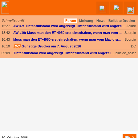
Schnellzugriff
Forum
Meinung
News
Beliebte Drucker
Angebote werden geladen...
16:27
AW #2: Tintenfüllstand wird angezeigt Tintenfüllstand wird angezeigt, aber unter Druckkopf-Status --
Jokke
13:42
AW #10: Muss man den ET-4950 erst einschalten, wenn man vom Mac drucken möchte?
Scorpio
10:43
Muss man den ET-4950 erst einschalten, wenn man vom Mac drucken möchte?
Scorpio
10:10
DC
Günstige Drucker am 7. August 2026
DC
09:09
Tintenfüllstand wird angezeigt Tintenfüllstand wird angezeigt, aber unter Druckkopf-Status --
blueice_haller
3
10. Oktober 2006