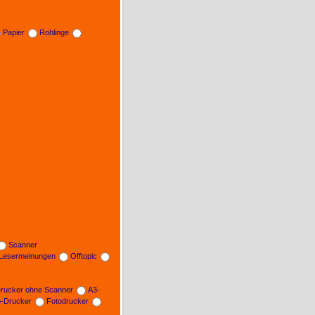
Papier
Rohlinge
Scanner
Lesermeinungen
Offtopic
rucker ohne Scanner
A3-
b-Drucker
Fotodrucker