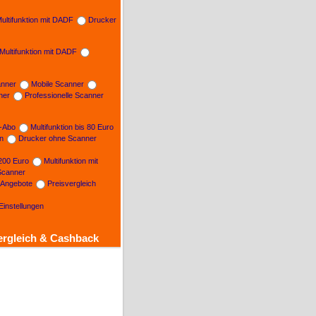
ultifunktion mit DADF
Drucker
Multifunktion mit DADF
nner
Mobile Scanner
ner
Professionelle Scanner
n-Abo
Multifunktion bis 80 Euro
on
Drucker ohne Scanner
 200 Euro
Multifunktion mit
Scanner
e Angebote
Preisvergleich
Einstellungen
ergleich & Cashback