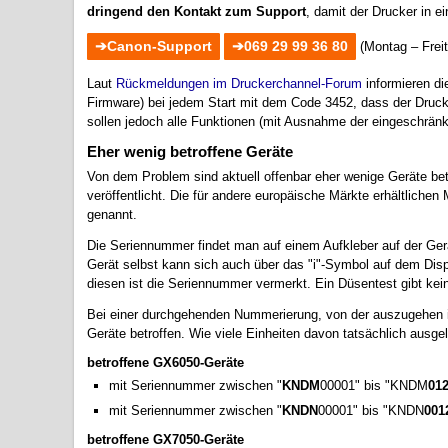
dringend den Kontakt zum Support
, damit der Drucker in e
Canon-Support
069 29 99 36 80
(Montag – Freit
Laut
Rückmeldungen im Druckerchannel-Forum
informieren di
Firmware) bei jedem Start mit dem Code 3452, dass der Druc
sollen jedoch alle Funktionen (mit Ausnahme der eingeschränkt
Eher wenig betroffene Geräte
Von dem Problem sind aktuell offenbar eher wenige Geräte be
veröffentlicht. Die für andere europäische Märkte erhältlich
genannt.
Die Seriennummer findet man auf einem Aufkleber auf der Ger
Gerät selbst kann sich auch über das "i"-Symbol auf dem Dis
diesen ist die Seriennummer vermerkt. Ein Düsentest gibt kein
Bei einer durchgehenden Nummerierung, von der auszugehen is
Geräte betroffen. Wie viele Einheiten davon tatsächlich ausgeli
betroffene GX6050-Geräte
mit Seriennummer zwischen "
KNDM
00001" bis "KNDM
01
mit Seriennummer zwischen "
KNDN
00001" bis "KNDN
001
betroffene GX7050-Geräte