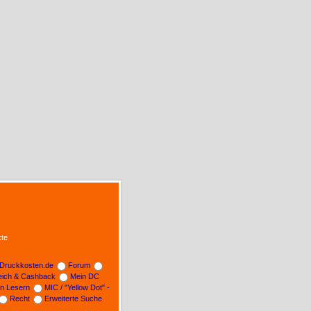
te
Druckkosten.de
Forum
leich & Cashback
Mein DC
on Lesern
MIC / "Yellow Dot" -
Recht
Erweiterte Suche