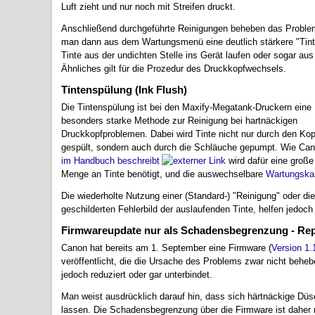
Luft zieht und nur noch mit Streifen druckt.
Anschließend durchgeführte Reinigungen beheben das Problem
man dann aus dem Wartungsmenü eine deutlich stärkere "Tinte
Tinte aus der undichten Stelle ins Gerät laufen oder sogar aus
Ähnliches gilt für die Prozedur des Druckkopfwechsels.
Tintenspülung (Ink Flush)
Die Tintenspülung ist bei den Maxify-Megatank-Druckern eine
besonders starke Methode zur Reinigung bei hartnäckigen
Druckkopfproblemen. Dabei wird Tinte nicht nur durch den Kop
gespült, sondern auch durch die Schläuche gepumpt. Wie Ca
im Handbuch beschreibt
wird dafür eine große
Menge an Tinte benötigt, und die auswechselbare
Wartungska
Die wiederholte Nutzung einer (Standard-) "Reinigung" oder die
geschilderten Fehlerbild der auslaufenden Tinte, helfen jedoc
Firmwareupdate nur als Schadensbegrenzung - Rep
Canon hat bereits am 1. September eine Firmware (
Version 1
veröffentlicht, die die Ursache des Problems zwar nicht behe
jedoch reduziert oder gar unterbindet.
Man weist ausdrücklich darauf hin, dass sich härtnäckige Dü
lassen. Die Schadensbegrenzung über die Firmware ist daher