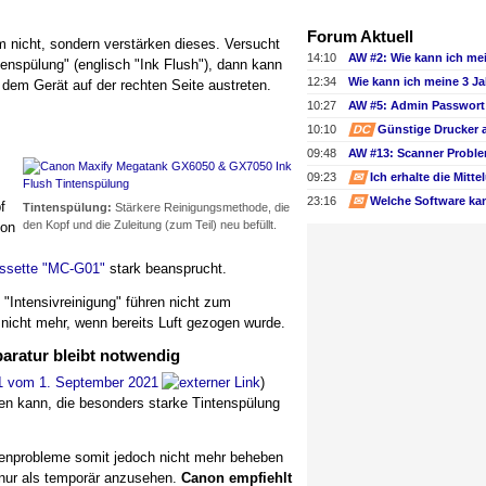
Forum Aktuell
 nicht, sondern verstärken dieses. Versucht
14:10
nspülung" (englisch "Ink Flush"), dann kann
12:34
 dem Gerät auf der rechten Seite austreten.
10:27
AW #5: Admin Passwort 
10:10
DC
Günstige Drucker 
09:48
09:23
✉
23:16
✉
f
Tintenspülung:
Stärkere Reinigungsmethode, die
den Kopf und die Zuleitung (zum Teil) neu befüllt.
non
ssette "MC-G01"
stark beansprucht.
 "Intensivreinigung" führen nicht zum
h nicht mehr, wenn bereits Luft gezogen wurde.
aratur bleibt notwendig
.1 vom 1. September 2021
)
ben kann, die besonders starke Tintenspülung
senprobleme somit jedoch nicht mehr beheben
 nur als temporär anzusehen.
Canon empfiehlt