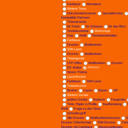
Farblaser
Monolaser
Weitere Tests
Dokumentenscanner
Spezialdrucker
Kompatible Patronen
Tintendrucker
für Fotos
für Zuhause
für das Büro
Testdokumente
Workshops
Foto
Refill
Resttintenbehälter
Farblaser
Drucker
Multifunktion
S/W-Laser
Drucker
Multifunktion
Tintengeräte
LFP-Office
Multifunktion
Drucker
DC-Artikel
Aktionen
Neues Thema
Laserdrucker
Farblaser
S/W-Laser
Tintendrucker
Brother
Canon
Epson
HP
Weitere Geräte
andere Geräte
Kopierer
Faxgeräte
Tinte, Papier & Profile
Kaufberatung
Refill
Frage zu den Tests
Schnellzugriff
Alle Drucker
Multifunktionsdrucker
D
Drucker (Überformat)
S/W-Drucker
Far
Drucker mit Cashback
Neuvorstellungen