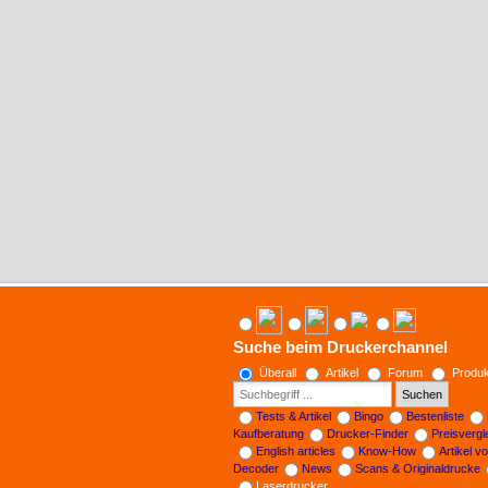
Suche beim Druckerchannel
Überall
Artikel
Forum
Produk
Suchen
Tests & Artikel
Bingo
Bestenliste
Kaufberatung
Drucker-Finder
Preisverg
English articles
Know-How
Artikel v
Decoder
News
Scans & Originaldrucke
Laserdrucker