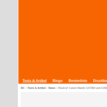
Tests & Artikel
Bingo
Bestenliste
Druckko
DC
Tests & Artikel
News
Rückruf: Canon Maxify GX7050 und GX6