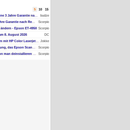
5
10
15
AW #2: Wie kann ich meine 3 Jahre Garantie nach Registrierung prüfen?
budze
Wie kann ich meine 3 Jahre Garantie nach Registrierung prüfen?
Scorpio
ändern - Epson ET-4950
Scorpio
am 8. August 2026
DC
AW #13: Scanner Problem mit HP Color Laserjet Pro MFP M479fdw
Jokke
Ich erhalte die Mittelung, das Epson Scanner Monitor demnächst nicht mehr vom Mac unterstützt wird
Scorpio
Welche Software kann man deinstallieren - welche ich zwingend erforderlich
Scorpio