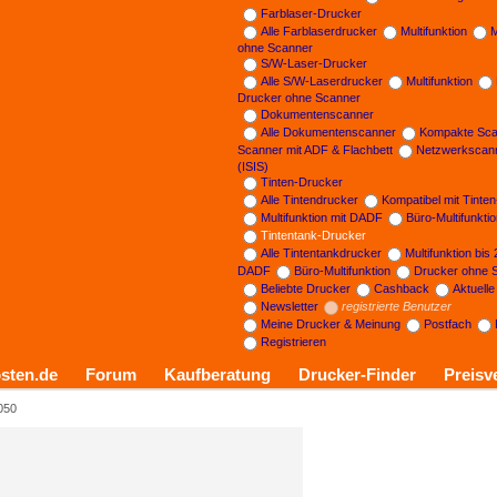
Farblaser-Drucker
Alle Farblaserdrucker
Multifunktion
M
ohne Scanner
S/W-Laser-Drucker
Alle S/W-Laserdrucker
Multifunktion
Drucker ohne Scanner
Dokumentenscanner
Alle Dokumentenscanner
Kompakte Sca
Scanner mit ADF & Flachbett
Netzwerkscan
(ISIS)
Tinten-Drucker
Alle Tintendrucker
Kompatibel mit Tinte
Multifunktion mit DADF
Büro-Multifunkti
Tintentank-Drucker
Alle Tintentankdrucker
Multifunktion bis
DADF
Büro-Multifunktion
Drucker ohne 
Beliebte Drucker
Cashback
Aktuell
Newsletter
registrierte Benutzer
Meine Drucker & Meinung
Postfach
Registrieren
sten.de
Forum
Kaufberatung
Drucker-Finder
Preisv
050