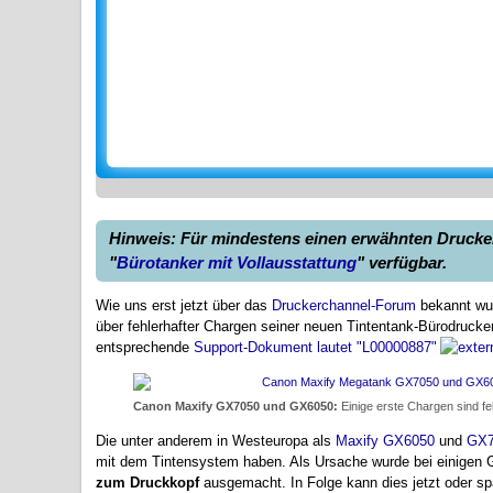
Hinweis: Für mindestens einen erwähnten Drucker 
"
Bürotanker mit Vollausstattung
" verfügbar.
Wie uns erst jetzt über das
Druckerchannel-Forum
bekannt wur
über fehlerhafter Chargen seiner neuen Tintentank-Bürodrucker
entsprechende
Support-Dokument lautet "L00000887"
Canon Maxify GX7050 und GX6050:
Einige erste Chargen sind f
Die unter anderem in Westeuropa als
Maxify GX6050
und
GX7
mit dem Tintensystem haben. Als Ursache wurde bei einigen 
zum Druckkopf
ausgemacht. In Folge kann dies jetzt oder s