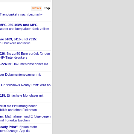
News
Top
 Trendumkehr nach Lexmark-
 MFC-
​J5010DW und MFC-
tattet und kompakter dank vollem
ie 5109, 5115 und 7315
:
"-
​Druckern und neue
026
: Bis zu 50 Euro zurück für den
 HP-
​Tintendruckers
-
​2240N
: Dokumentenscanner mit
iger Dokumentenscanner mit
 11
: "Windows Ready Print" wird ab
115
: Einfachste Monolaser mit
prüft die Einführung neuer
bilität und ohne Fixkosten
ien
: Maßnahmen und Erfolge gegen
 und Tonerkartuschen
ady Print"
: Epson steht
terstützungs-
​App da