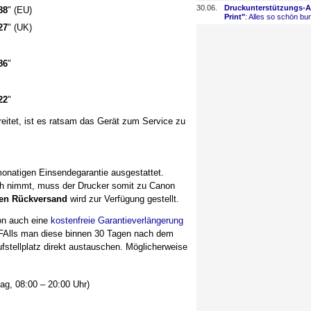
30.06.
Druckunterstützungs-
​
88
" (EU)
Print"
: Alles so schön bun
27
" (UK)
86
"
22
"
reitet, ist es ratsam das Gerät zum Service zu
monatigen Einsendegarantie ausgestattet.
ch nimmt, muss der Drucker somit zu Canon
ien Rückversand
wird zur Verfügung gestellt.
on auch eine
kostenfreie Garantieverlängerung
 FAlls man diese binnen 30 Tagen nach dem
ufstellplatz direkt austauschen. Möglicherweise
ag, 08:00 – 20:00 Uhr)