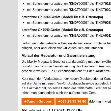
mit Seriennummer zwischen "
KNDY
00001" bis "KNDY
012
mit Seriennummer zwischen "
KNGT
00001" bis "KNGT
000
betroffene GX6040-Geräte (Modell für z.B. Osteuropa)
mit Seriennummer zwischen "
KNDP
00001" bis "KNDP
003
betroffene GX7040-Geräte (Modell für z.B. Osteuropa)
mit Seriennummer zwischen "
KNEA
00001" bis "KNEA
001
Selbst wenn der betroffene Drucker derzeit keine Probleme be
bringen, oder aber einen Vor-Ort-Austausch anzustossen.
Ablauf der Reparatur und Garantieleistung
Die Maxify-Megatank-Serie ist standardmäßig mit einer zwölf
Sobald man nicht die Gewährleistung des Händlers in Anspru
geschickt werden. Ein Rücksendeaufkleber für den
kostenfre
Kurz nach dem Verkaufsstart der neuen Druckerserie hat Can
auf drei Jahre
mit einem Vor-Ort-Austauschservice aufgelegt.
Kauf aktiviert hat, so sollte Canon das fehlerhafte Gerät am A
erhält man dann jedoch auch ein aufbereitetes Gerät.
Canon-Support
069 29 99 36 80
(Montag – Freit
Aktualisiert am 1.12.2021, 11:00 Uhr