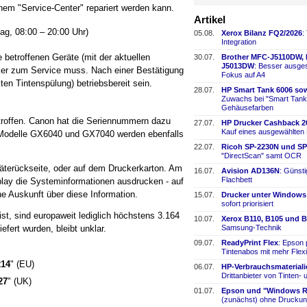
inem "Service-Center" repariert werden kann.
Artikel
ag, 08:00 – 20:00 Uhr)
05.08.
Xerox Bilanz FQ2/2026
:
Integration
e betroffenen Geräte (mit der aktuellen
30.07.
Brother MFC-
​J5110DW,
J5013DW
: Besser ausges
ker zum Service muss. Nach einer Bestätigung
Fokus auf A4
en Tintenspülung) betriebsbereit sein.
28.07.
HP Smart Tank 6006 sow
Zuwachs bei "Smart Tank
Gehäusefarben
troffen. Canon hat die Seriennummern dazu
27.07.
HP Drucker Cashback 2
Kauf eines ausgewählten
en Modelle GX6040 und GX7040 werden ebenfalls
22.07.
Ricoh SP-
​2230N und SP
"DirectScan" samt OCR
äterückseite, oder auf dem Druckerkarton. Am
16.07.
Avision AD136N
: Günst
Flachbett
play die Systeminformationen ausdrucken - auf
e Auskunft über diese Information.
15.07.
Drucker unter Windows
sofort priorisiert
t, sind europaweit lediglich höchstens 3.164
10.07.
Xerox B110, B105 und B
Samsung-
​Technik
efert wurden, bleibt unklar.
09.07.
ReadyPrint Flex
: Epson 
Tintenabos mit mehr Flexi
214
" (EU)
06.07.
HP-
​Verbrauchsmaterial
Drittanbieter von Tinten-
​
27
" (UK)
01.07.
Epson und "Windows Re
(zunächst) ohne Druckun