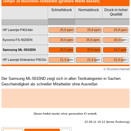
Tempo 10 Business-Textseiten (größere Werte besser)
Schnelldruck
Normaldruck
Druck in hoher
Qualität
HP Laserjet P4014dn
25,8 ppm
25,8 ppm
25,8 ppm
Kyocera FS-4020DN
25,6 ppm
25,6 ppm.
20,0 ppm
Samsung ML-5015DN
25,5 ppm
25,5 ppm
24,7 ppm
HP Laserjet Enterprise P3015x
21,4 ppm
21,4 ppm
21,4 ppm
© Druckerchannel
Der Samsung ML-5015ND zeigt sich in allen Testkategorien in Sachen
Geschwindigkeit als schneller Mitarbeiter ohne Ausreißer.
Dieser Artikel wurde ohne generative KI erstellt.
22.08.11 10:12 (letzte Änderung)