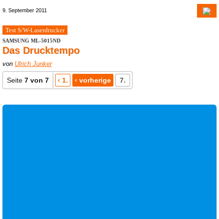
9. September 2011
Test S/W-Laserdrucker
SAMSUNG ML-5015ND
Das Drucktempo
von
Ulrich Junker
Seite
7 von 7
‹ 1.
‹ vorherige
7.