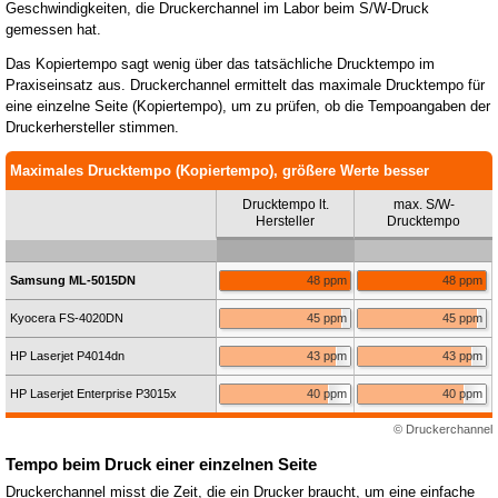
Geschwindigkeiten, die Druckerchannel im Labor beim S/W-Druck
gemessen hat.
Das Kopiertempo sagt wenig über das tatsächliche Drucktempo im
Praxiseinsatz aus. Druckerchannel ermittelt das maximale Drucktempo für
eine einzelne Seite (Kopiertempo), um zu prüfen, ob die Tempoangaben der
Druckerhersteller stimmen.
Maximales Drucktempo (Kopiertempo), größere Werte besser
Drucktempo lt.
max. S/W-
Hersteller
Drucktempo
Samsung ML-5015DN
48 ppm
48 ppm
Kyocera FS-4020DN
45 ppm
45 ppm
HP Laserjet P4014dn
43 ppm
43 ppm
HP Laserjet Enterprise P3015x
40 ppm
40 ppm
© Druckerchannel
Tempo beim Druck einer einzelnen Seite
Druckerchannel misst die Zeit, die ein Drucker braucht, um eine einfache