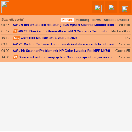
Schnellzugriff
Forum
Meinung
News
Beliebte Drucker
Angebote werden geladen...
05:48
AW #7: Ich erhalte die Mittelung, das Epson Scanner Monitor demnächst nicht mehr vom Mac unterstützt wird
Scorpio
01:49
?
AW #8: Drucker für Homeoffice (~30 S./Monat) – Technologieoffen (Duplex-Scan ODER nur Kopieren)
Marker-Studi
10:10
DC
Günstige Drucker am 9. August 2026
DC
09:18
AW #3: Welche Software kann man deinstallieren - welche ich zwingend erforderlich
Scorpio
09:00
AW #14: Scanner Problem mit HP Color Laserjet Pro MFP M479fdw
George55
14:36
✉
Scan wird nicht im angegeben Ordner gespeichert, wenn vom Bediendisplay gescannt wird
Scorpio