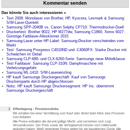
Kommentar senden
Das könnte Sie auch interessieren »
Test 2008: Monolaser von Brother, HP, Kyocera, Lexmark & Samsung:
S/W-Laser-Quintett
Samsung SPP-2040B vs. Canon Selphy CP710: Thermodrucker-Duell
Druckertest: Brother 9022, HP M277dw, Samsung C1860, Xerox 6027:
Günstige Farblaser-Alleskönner 2015
Samsung-Laser unter HP-Label: Samsung-Drucker verschwinden vom
Markt
Test: Samsung Proxpress C4010ND und -C4060FX: Starke Drucker mit
Schwächen im Detail
Samsung CLP-680- und CLX-6260-Serie: Samsungs neue Mittelklasse
Test Farblaser: Samsung CLP-310N: Dampfmaschine mit
Verletzungsgefahr
Samsung ML-1410: S/W-Laserwinzling
HP kauft Samsungs Druckergeschäft: Kauf von Samsungs
Druckersparte durch HP abgeschlossen
Notiz: HP kauft Samsungs Druckersegment: HP Inc. übernimmt
Samsungs Druckergeschäft
1
Offenlegung - Provisionslinks
Wir erhalten bei einer Vermittlung zum Kauf oder direkt beim Klick eine Provision
vom Anbieter.
Alle Preise enthalten die derzeit gültige MwSt. und verstehen sich zzgl.
Versandkosten. Der Preis sowie die Verfügbarkeit können sich mittlerweile
geändert haben. Weiß hinterlegte Preise gelten für ein baugleiches Gerät. Alle