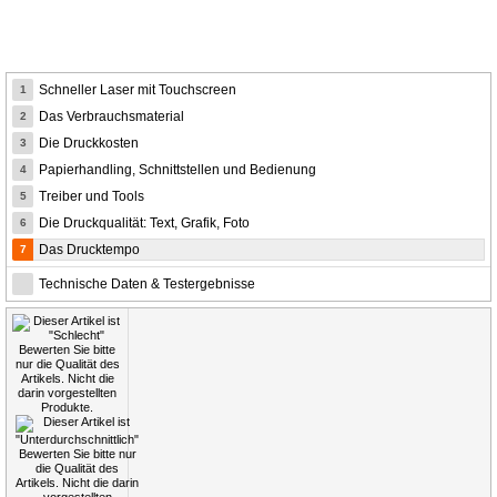
Schneller Laser mit Touchscreen
1
Das Verbrauchsmaterial
2
Die Druckkosten
3
Papierhandling, Schnittstellen und Bedienung
4
Treiber und Tools
5
Die Druckqualität: Text, Grafik, Foto
6
Das Drucktempo
7
Technische Daten & Testergebnisse