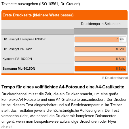
Textseite auszugeben (ISO 10561, Dr. Grauert).
Erste Druckseite (kleinere Werte besser)
Drucktempo in Sekunden
HP Laserjet Enterprise P3015x
7 Sek.
HP Laserjet P4014dn
8 Sek.
Kyocera FS-4020DN
8 Sek.
Samsung ML-5015DN
8 Sek.
© Druckerchannel
Tempo für eines vollflächige A4-Fotosund eine A4-Grafikseite
Druckerchannel misst die Zeit, die ein Drucker braucht, um eine große,
komplexe A4-Fotoseite und eine A4-Grafikseite auszudrucken. Der Drucker
ist bei diesem Test eingeschaltet und auf Betriebstemperatur. Im Treiber
stellt das Testlabor jeweils die höchstmögliche Auflösung ein. Der Test
veranschaulicht, wie schnell ein Drucker mit komplexen Dokumenten
umgeht, wenn man beispielsweise aufwändige Broschüren oder Flyer
druckt.