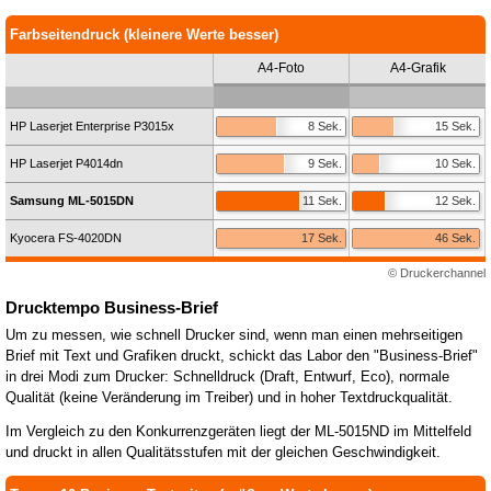
Farbseitendruck (kleinere Werte besser)
A4-Foto
A4-Grafik
HP Laserjet Enterprise P3015x
8 Sek.
15 Sek.
HP Laserjet P4014dn
9 Sek.
10 Sek.
Samsung ML-5015DN
11 Sek.
12 Sek.
Kyocera FS-4020DN
17 Sek.
46 Sek.
© Druckerchannel
Drucktempo Business-Brief
Um zu messen, wie schnell Drucker sind, wenn man einen mehrseitigen
Brief mit Text und Grafiken druckt, schickt das Labor den "Business-Brief"
in drei Modi zum Drucker: Schnelldruck (Draft, Entwurf, Eco), normale
Qualität (keine Veränderung im Treiber) und in hoher Textdruckqualität.
Im Vergleich zu den Konkurrenzgeräten liegt der ML-5015ND im Mittelfeld
und druckt in allen Qualitätsstufen mit der gleichen Geschwindigkeit.