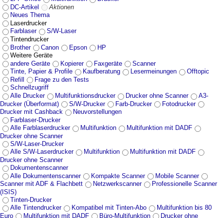
DC-Artikel
Aktionen
Neues Thema
Laserdrucker
Farblaser
S/W-Laser
Tintendrucker
Brother
Canon
Epson
HP
Weitere Geräte
andere Geräte
Kopierer
Faxgeräte
Scanner
Tinte, Papier & Profile
Kaufberatung
Lesermeinungen
Offtopic
Refill
Frage zu den Tests
Schnellzugriff
Alle Drucker
Multifunktionsdrucker
Drucker ohne Scanner
A3-
Drucker (Überformat)
S/W-Drucker
Farb-Drucker
Fotodrucker
Drucker mit Cashback
Neuvorstellungen
Farblaser-Drucker
Alle Farblaserdrucker
Multifunktion
Multifunktion mit DADF
Drucker ohne Scanner
S/W-Laser-Drucker
Alle S/W-Laserdrucker
Multifunktion
Multifunktion mit DADF
Drucker ohne Scanner
Dokumentenscanner
Alle Dokumentenscanner
Kompakte Scanner
Mobile Scanner
Scanner mit ADF & Flachbett
Netzwerkscanner
Professionelle Scanner
(ISIS)
Tinten-Drucker
Alle Tintendrucker
Kompatibel mit Tinten-Abo
Multifunktion bis 80
Euro
Multifunktion mit DADF
Büro-Multifunktion
Drucker ohne