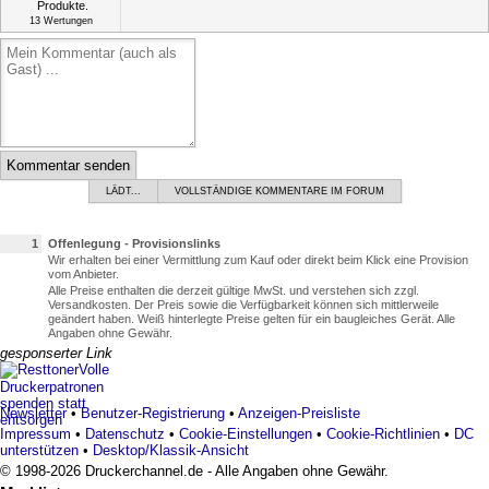
13
Wertungen
Kommentar senden
LÄDT...
VOLLSTÄNDIGE KOMMENTARE IM FORUM
1
Offenlegung - Provisionslinks
Wir erhalten bei einer Vermittlung zum Kauf oder direkt beim Klick eine Provision
vom Anbieter.
Alle Preise enthalten die derzeit gültige MwSt. und verstehen sich zzgl.
Versandkosten. Der Preis sowie die Verfügbarkeit können sich mittlerweile
geändert haben. Weiß hinterlegte Preise gelten für ein baugleiches Gerät. Alle
Angaben ohne Gewähr.
gesponserter Link
Volle
Druckerpatronen
spenden statt
Newsletter
•
Benutzer-Registrierung
•
Anzeigen-Preisliste
entsorgen
Impressum
•
Datenschutz
•
Cookie-Einstellungen
•
Cookie-Richtlinien
•
DC
unterstützen
•
Desktop/Klassik-Ansicht
© 1998-2026 Druckerchannel.de - Alle Angaben ohne Gewähr.