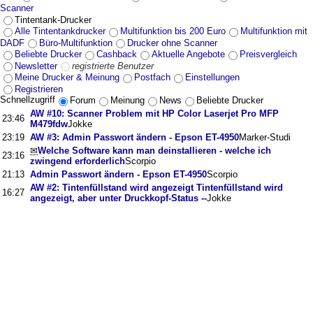
Scanner
Tintentank-Drucker
Alle Tintentankdrucker
Multifunktion bis 200 Euro
Multifunktion mit
DADF
Büro-Multifunktion
Drucker ohne Scanner
Beliebte Drucker
Cashback
Aktuelle Angebote
Preisvergleich
Newsletter
registrierte Benutzer
Meine Drucker & Meinung
Postfach
Einstellungen
Registrieren
Schnellzugriff
Forum
Meinung
News
Beliebte Drucker
AW #10: Scanner Problem mit HP Color Laserjet Pro MFP
23:46
M479fdw
Jokke
23:19
AW #3: Admin Passwort ändern - Epson ET-4950
Marker-Studi
✉
Welche Software kann man deinstallieren - welche ich
23:16
zwingend erforderlich
Scorpio
21:13
Admin Passwort ändern - Epson ET-4950
Scorpio
AW #2: Tintenfüllstand wird angezeigt Tintenfüllstand wird
16:27
angezeigt, aber unter Druckkopf-Status --
Jokke