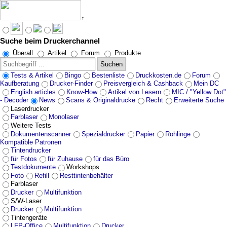
↑
Suche beim Druckerchannel
Angebote werden geladen...
Überall
Artikel
Forum
Produkte
Suchen
Tests & Artikel
Bingo
Bestenliste
Druckkosten.de
Forum
Kaufberatung
Drucker-Finder
Preisvergleich & Cashback
Mein DC
English articles
Know-How
Artikel von Lesern
MIC / "Yellow Dot"
- Decoder
News
Scans & Originaldrucke
Recht
Erweiterte Suche
Laserdrucker
Farblaser
Monolaser
Weitere Tests
Dokumentenscanner
Spezialdrucker
Papier
Rohlinge
Kompatible Patronen
Tintendrucker
für Fotos
für Zuhause
für das Büro
Testdokumente
Workshops
Foto
Refill
Resttintenbehälter
Farblaser
Drucker
Multifunktion
S/W-Laser
Drucker
Multifunktion
Tintengeräte
LFP-Office
Multifunktion
Drucker