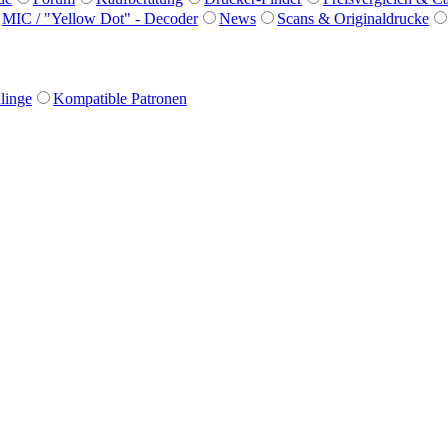
MIC / "Yellow Dot" - Decoder
News
Scans & Originaldrucke
linge
Kompatible Patronen