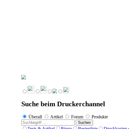
Suche beim Druckerchannel
Überall
Artikel
Forum
Produkte
Suchen
Tests & Artikel
Bingo
Bestenliste
Druckkosten.