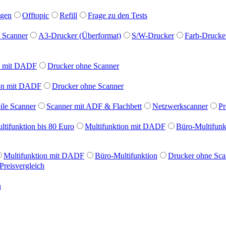
ngen
Offtopic
Refill
Frage zu den Tests
 Scanner
A3-Drucker (Überformat)
S/W-Drucker
Farb-Drucke
on mit DADF
Drucker ohne Scanner
ion mit DADF
Drucker ohne Scanner
le Scanner
Scanner mit ADF & Flachbett
Netzwerkscanner
Pr
ltifunktion bis 80 Euro
Multifunktion mit DADF
Büro-Multifunk
Multifunktion mit DADF
Büro-Multifunktion
Drucker ohne Sca
Preisvergleich
n