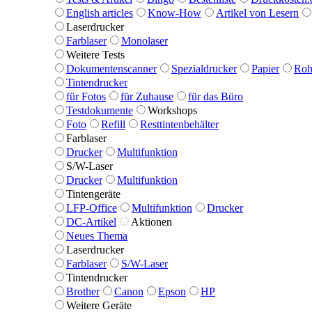
English articles
Know-How
Artikel von Lesern
Laserdrucker
Farblaser
Monolaser
Weitere Tests
Dokumentenscanner
Spezialdrucker
Papier
Roh
Tintendrucker
für Fotos
für Zuhause
für das Büro
Testdokumente
Workshops
Foto
Refill
Resttintenbehälter
Farblaser
Drucker
Multifunktion
S/W-Laser
Drucker
Multifunktion
Tintengeräte
LFP-Office
Multifunktion
Drucker
DC-Artikel
Aktionen
Neues Thema
Laserdrucker
Farblaser
S/W-Laser
Tintendrucker
Brother
Canon
Epson
HP
Weitere Geräte