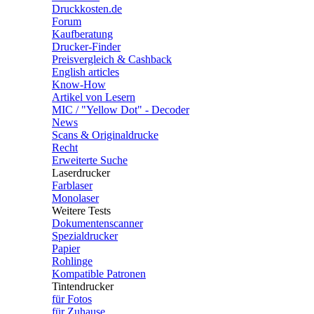
Druckkosten.de
Forum
Kaufberatung
Drucker-Finder
Preisvergleich & Cashback
English articles
Know-How
Artikel von Lesern
MIC / "Yellow Dot" - Decoder
News
Scans & Originaldrucke
Recht
Erweiterte Suche
Laserdrucker
Farblaser
Monolaser
Weitere Tests
Dokumentenscanner
Spezialdrucker
Papier
Rohlinge
Kompatible Patronen
Tintendrucker
für Fotos
für Zuhause