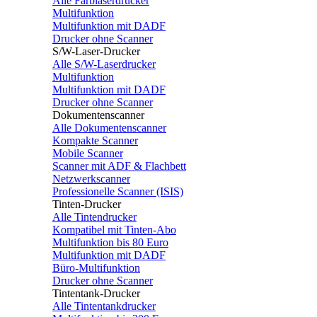
Alle Farblaserdrucker
Multifunktion
Multifunktion mit DADF
Drucker ohne Scanner
S/W-Laser-Drucker
Alle S/W-Laserdrucker
Multifunktion
Multifunktion mit DADF
Drucker ohne Scanner
Dokumentenscanner
Alle Dokumentenscanner
Kompakte Scanner
Mobile Scanner
Scanner mit ADF & Flachbett
Netzwerkscanner
Professionelle Scanner (ISIS)
Tinten-Drucker
Alle Tintendrucker
Kompatibel mit Tinten-Abo
Multifunktion bis 80 Euro
Multifunktion mit DADF
Büro-Multifunktion
Drucker ohne Scanner
Tintentank-Drucker
Alle Tintentankdrucker