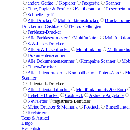
andere Geräte
Kopierer
Faxgeräte
Scanner
Tinte, Papier & Profile
Kaufberatung
Lesermeinu
Schnellzugriff
Alle Drucker
Multifunktionsdrucker
Drucker ohne
Drucker mit Cashback
Neuvorstellungen
Farblaser-Drucker
Alle Farblaserdrucker
Multifunktion
Multifunkti
S/W-Laser-Drucker
Alle S/W-Laserdrucker
Multifunktion
Multifunkt
Dokumentenscanner
Alle Dokumentenscanner
Kompakte Scanner
Mobi
Tinten-Drucker
Alle Tintendrucker
Kompatibel mit Tinten-Abo
Mu
Scanner
Tintentank-Drucker
Alle Tintentankdrucker
Multifunktion bis 200 Euro
Beliebte Drucker
Cashback
Aktuelle Angebote
Newsletter
registrierte Benutzer
Meine Drucker & Meinung
Postfach
Einstellunge
Registrieren
Tests & Artikel
Bingo
Bestenliste