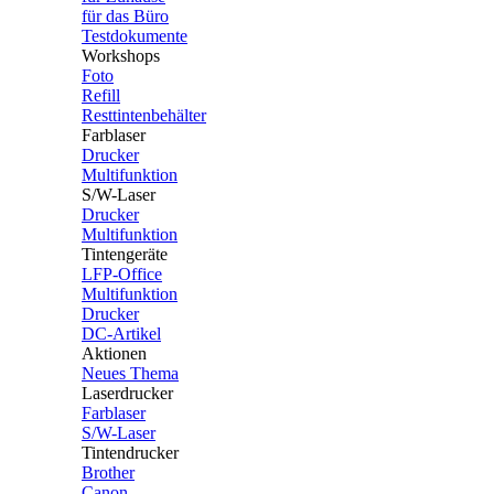
für das Büro
Testdokumente
Workshops
Foto
Refill
Resttintenbehälter
Farblaser
Drucker
Multifunktion
S/W-Laser
Drucker
Multifunktion
Tintengeräte
LFP-Office
Multifunktion
Drucker
DC-Artikel
Aktionen
Neues Thema
Laserdrucker
Farblaser
S/W-Laser
Tintendrucker
Brother
Canon