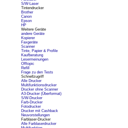
S/W-Laser
Tintendrucker
Brother
Canon
Epson
HP
Weitere Geräte
andere Geräte
Kopierer
Faxgeräte
Scanner
Tinte, Papier & Profile
Kaufberatung
Lesermeinungen
Offtopic
Refill
Frage zu den Tests
Schnellzugriff
Alle Drucker
Multifunktionsdrucker
Drucker ohne Scanner
A3-Drucker (Überformat)
S/W-Drucker
Farb-Drucker
Fotodrucker
Drucker mit Cashback
Neuvorstellungen
Farblaser-Drucker
Alle Farblaserdrucker
Multifunktion