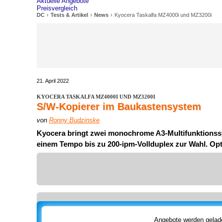
Aktuelle Angebote
Preisvergleich
DC
Tests & Artikel
News
Kyocera Taskalfa MZ4000i und MZ3200i
21. April 2022
KYOCERA TASKALFA MZ4000I UND MZ3200I
S/W-Kopierer im Baukastensystem
von
Ronny Budzinske
Kyocera bringt zwei monochrome A3-Multifunktionssy
einem Tempo bis zu 200-ipm-Vollduplex zur Wahl. Opt
Angebote werden gelade