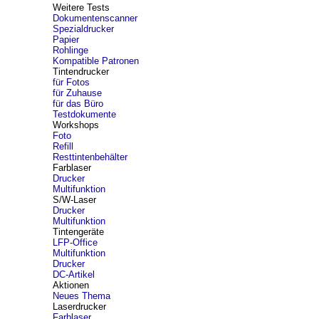
Weitere Tests
Dokumentenscanner
Spezialdrucker
Papier
Rohlinge
Kompatible Patronen
Tintendrucker
für Fotos
für Zuhause
für das Büro
Testdokumente
Workshops
Foto
Refill
Resttintenbehälter
Farblaser
Drucker
Multifunktion
S/W-Laser
Drucker
Multifunktion
Tintengeräte
LFP-Office
Multifunktion
Drucker
DC-Artikel
Aktionen
Neues Thema
Laserdrucker
Farblaser