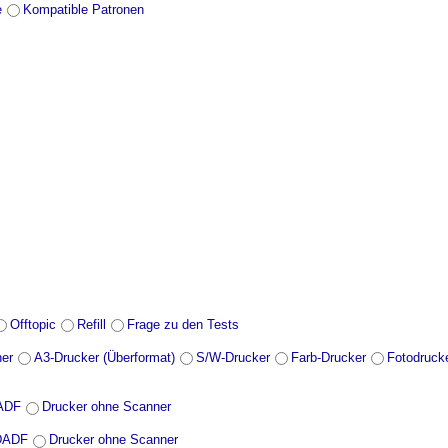
e
Kompatible Patronen
Offtopic
Refill
Frage zu den Tests
ner
A3-Drucker (Überformat)
S/W-Drucker
Farb-Drucker
Fotodruck
DADF
Drucker ohne Scanner
 DADF
Drucker ohne Scanner