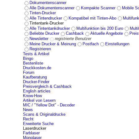
Dokumentenscanner
Alle Dokumentenscanner
Kompakte Scanner
Mobile S
Tinten-Drucker
Alle Tintendrucker
Kompatibel mit Tinten-Abo
Multifunk
Tintentank-Drucker
Alle Tintentankdrucker
Multifunktion bis 200 Euro
Mult
Beliebte Drucker
Cashback
Aktuelle Angebote
Preis
Newsletter
registrierte Benutzer
Meine Drucker & Meinung
Postfach
Einstellungen
Registrieren
Tests & Artikel
Bingo
Bestenliste
Druckkosten.de
Forum
Kaufberatung
Drucker-Finder
Preisvergleich & Cashback
English articles
Know-How
Artikel von Lesern
MIC / "Yellow Dot" - Decoder
News
Scans & Originaldrucke
Recht
Erweiterte Suche
Laserdrucker
Farblaser
Monolaser