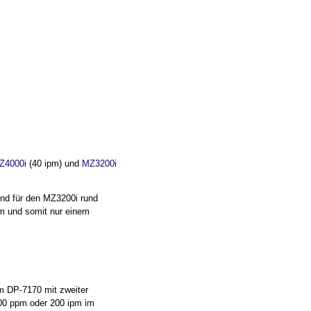
Z4000i
(40 ipm) und
MZ3200i
rend für den MZ3200i rund
pm und somit nur einem
um DP-7170 mit zweiter
 100 ppm oder 200 ipm im