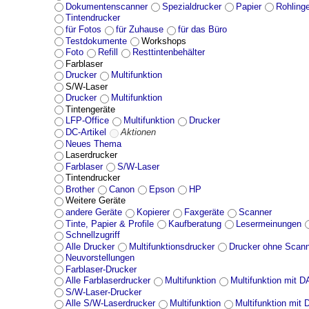
Dokumentenscanner
Spezialdrucker
Papier
Rohling
Tintendrucker
für Fotos
für Zuhause
für das Büro
Testdokumente
Workshops
Foto
Refill
Resttintenbehälter
Farblaser
Drucker
Multifunktion
S/W-Laser
Drucker
Multifunktion
Tintengeräte
LFP-Office
Multifunktion
Drucker
DC-Artikel
Aktionen
Neues Thema
Laserdrucker
Farblaser
S/W-Laser
Tintendrucker
Brother
Canon
Epson
HP
Weitere Geräte
andere Geräte
Kopierer
Faxgeräte
Scanner
Tinte, Papier & Profile
Kaufberatung
Lesermeinungen
Schnellzugriff
Alle Drucker
Multifunktionsdrucker
Drucker ohne Scan
Neuvorstellungen
Farblaser-Drucker
Alle Farblaserdrucker
Multifunktion
Multifunktion mit 
S/W-Laser-Drucker
Alle S/W-Laserdrucker
Multifunktion
Multifunktion mit