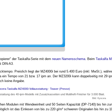
kopierer" der Taskalfa-Serie mit dem
neuen Namensschema
. Beim
Taskalfa M
t DIN-A3.
ucktempo. Preislich liegt der MZ4000i bei rund 5.400 Euro (inkl. MwSt.), wäh
ra ein Tempo von 21 bzw. 17 ipm an. Der MZ3200i kann doppelseitig mit 29 i
och keine Angabe.
stattung des 40-ipm-Modells mit Zusatzkassetten und Multiheft-Finisher für 3.000 Blatt.
Bild: Kyocera
schen Modulen mit Wendeeinheit und 50 Seiten Kapazität (DP-7140) bis hin z
 Möglich ist das Einlesen von bis zu 220 g/m² schweren Originalen bis hin zu