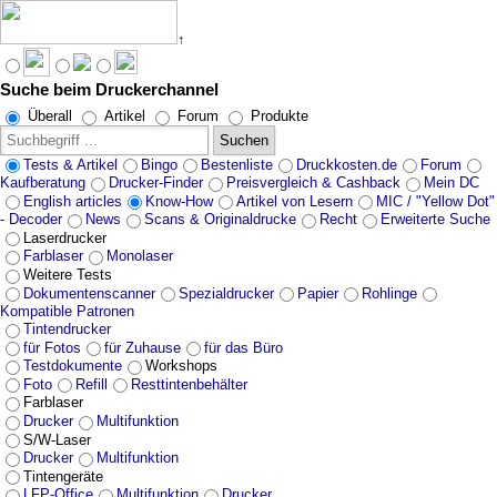
↑
Suche beim Druckerchannel
Angebote werden geladen...
Überall
Artikel
Forum
Produkte
Suchen
Tests & Artikel
Bingo
Bestenliste
Druckkosten.de
Forum
Kaufberatung
Drucker-Finder
Preisvergleich & Cashback
Mein DC
English articles
Know-How
Artikel von Lesern
MIC / "Yellow Dot"
- Decoder
News
Scans & Originaldrucke
Recht
Erweiterte Suche
Laserdrucker
Farblaser
Monolaser
Weitere Tests
Dokumentenscanner
Spezialdrucker
Papier
Rohlinge
Kompatible Patronen
Tintendrucker
für Fotos
für Zuhause
für das Büro
Testdokumente
Workshops
Foto
Refill
Resttintenbehälter
Farblaser
Drucker
Multifunktion
S/W-Laser
Drucker
Multifunktion
Tintengeräte
LFP-Office
Multifunktion
Drucker