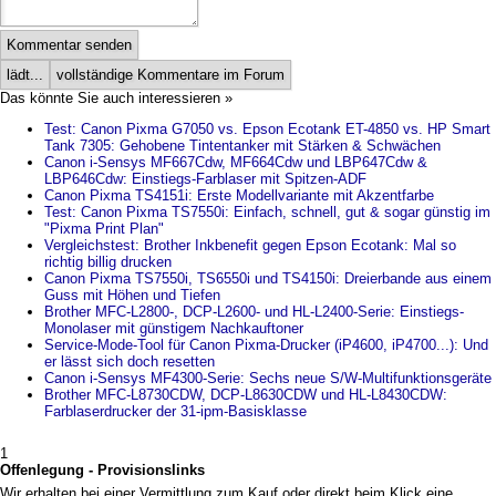
Kommentar senden
lädt...
vollständige Kommentare im Forum
Das könnte Sie auch interessieren »
Test: Canon Pixma G7050 vs. Epson Ecotank ET-4850 vs. HP Smart
Tank 7305: Gehobene Tintentanker mit Stärken & Schwächen
Canon i-Sensys MF667Cdw, MF664Cdw und LBP647Cdw &
LBP646Cdw: Einstiegs-Farblaser mit Spitzen-ADF
Canon Pixma TS4151i: Erste Modellvariante mit Akzentfarbe
Test: Canon Pixma TS7550i: Einfach, schnell, gut & sogar günstig im
"Pixma Print Plan"
Vergleichstest: Brother Inkbenefit gegen Epson Ecotank: Mal so
richtig billig drucken
Canon Pixma TS7550i, TS6550i und TS4150i: Dreierbande aus einem
Guss mit Höhen und Tiefen
Brother MFC-L2800-, DCP-L2600- und HL-L2400-Serie: Einstiegs-
Monolaser mit günstigem Nachkauftoner
Service-Mode-Tool für Canon Pixma-Drucker (iP4600, iP4700...): Und
er lässt sich doch resetten
Canon i-Sensys MF4300-Serie: Sechs neue S/W-Multifunktionsgeräte
Brother MFC-L8730CDW, DCP-L8630CDW und HL-L8430CDW:
Farblaserdrucker der 31-ipm-Basisklasse
1
Offenlegung - Provisionslinks
Wir erhalten bei einer Vermittlung zum Kauf oder direkt beim Klick eine