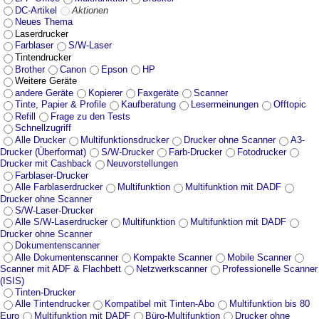
DC-Artikel
Aktionen
Neues Thema
Laserdrucker
Farblaser
S/W-Laser
Tintendrucker
Brother
Canon
Epson
HP
Weitere Geräte
andere Geräte
Kopierer
Faxgeräte
Scanner
Tinte, Papier & Profile
Kaufberatung
Lesermeinungen
Offtopic
Refill
Frage zu den Tests
Schnellzugriff
Alle Drucker
Multifunktionsdrucker
Drucker ohne Scanner
A3-
Drucker (Überformat)
S/W-Drucker
Farb-Drucker
Fotodrucker
Drucker mit Cashback
Neuvorstellungen
Farblaser-Drucker
Alle Farblaserdrucker
Multifunktion
Multifunktion mit DADF
Drucker ohne Scanner
S/W-Laser-Drucker
Alle S/W-Laserdrucker
Multifunktion
Multifunktion mit DADF
Drucker ohne Scanner
Dokumentenscanner
Alle Dokumentenscanner
Kompakte Scanner
Mobile Scanner
Scanner mit ADF & Flachbett
Netzwerkscanner
Professionelle Scanner
(ISIS)
Tinten-Drucker
Alle Tintendrucker
Kompatibel mit Tinten-Abo
Multifunktion bis 80
Euro
Multifunktion mit DADF
Büro-Multifunktion
Drucker ohne