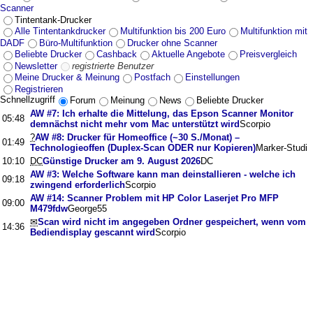
Scanner
Tintentank-Drucker
Alle Tintentankdrucker
Multifunktion bis 200 Euro
Multifunktion mit
DADF
Büro-Multifunktion
Drucker ohne Scanner
Beliebte Drucker
Cashback
Aktuelle Angebote
Preisvergleich
Newsletter
registrierte Benutzer
Meine Drucker & Meinung
Postfach
Einstellungen
Registrieren
Schnellzugriff
Forum
Meinung
News
Beliebte Drucker
AW #7: Ich erhalte die Mittelung, das Epson Scanner Monitor
05:48
demnächst nicht mehr vom Mac unterstützt wird
Scorpio
?
AW #8: Drucker für Homeoffice (~30 S./Monat) –
01:49
Technologieoffen (Duplex-Scan ODER nur Kopieren)
Marker-Studi
10:10
DC
Günstige Drucker am 9. August 2026
DC
AW #3: Welche Software kann man deinstallieren - welche ich
09:18
zwingend erforderlich
Scorpio
AW #14: Scanner Problem mit HP Color Laserjet Pro MFP
09:00
M479fdw
George55
✉
Scan wird nicht im angegeben Ordner gespeichert, wenn vom
14:36
Bediendisplay gescannt wird
Scorpio