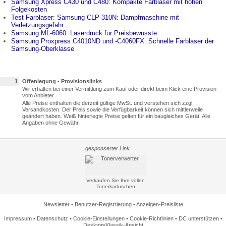
Samsung Xpress C430 und C480: Kompakte Farblaser mit hohen
Folgekosten
Test Farblaser: Samsung CLP-310N: Dampfmaschine mit
Verletzungsgefahr
Samsung ML-6060: Laserdruck für Preisbewusste
Samsung Proxpress C4010ND und -C4060FX: Schnelle Farblaser der
Samsung-Oberklasse
1
Offenlegung - Provisionslinks
Wir erhalten bei einer Vermittlung zum Kauf oder direkt beim Klick eine Provision
vom Anbieter.
Alle Preise enthalten die derzeit gültige MwSt. und verstehen sich zzgl.
Versandkosten. Der Preis sowie die Verfügbarkeit können sich mittlerweile
geändert haben. Weiß hinterlegte Preise gelten für ein baugleiches Gerät. Alle
Angaben ohne Gewähr.
gesponserter Link
Verkaufen Sie Ihre vollen
Tonerkartuschen
Newsletter
•
Benutzer-Registrierung
•
Anzeigen-Preisliste
Impressum
•
Datenschutz
•
Cookie-Einstellungen
•
Cookie-Richtlinien
•
DC unterstützen
•
Desktop/Klassik-Ansicht