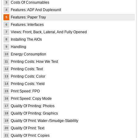
Costs Of Consumables
3
Features: ADF And Duplexunit
4
Features: Paper Tray
5
Features: Interfaces
6
Views: Front, Back, Lateral, And Fully Opened
7
Installing The AIOs
8
Handling
9
Energy Consumption
10
Printing Costs: How We Test
11
Printing Costs: Text
12
Printing Costs: Color
13
Printing Costs: Yield
14
Print Speed: FPO
15
Print Speed: Copy Mode
16
Quality Of Printing: Photos
17
Quality Of Printing: Graphics
18
Quality Of Print: Water-/Smudge-Stability
19
Quality Of Print: Text
20
Quality Of Print: Copies
21