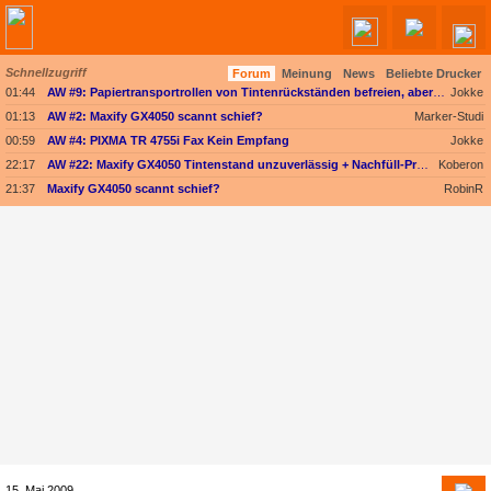
Schnellzugriff
Forum
Meinung
News
Beliebte Drucker
Angebote werden geladen...
01:44
AW #9: Papiertransportrollen von Tintenrückständen befreien, aber womit?
Jokke
01:13
AW #2: Maxify GX4050 scannt schief?
Marker-Studi
00:59
AW #4: PIXMA TR 4755i Fax Kein Empfang
Jokke
22:17
AW #22: Maxify GX4050 Tintenstand unzuverlässig + Nachfüll-Problem - Druckkopf in Gefahr
Koberon
21:37
Maxify GX4050 scannt schief?
RobinR
15. Mai 2009