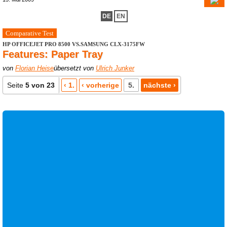
DE
EN
Comparative Test
HP OFFICEJET PRO 8500 VS.SAMSUNG CLX-3175FW
Features: Paper Tray
von
Florian Heise
übersetzt von
Ulrich Junker
Seite
5 von 23
‹ 1.
‹ vorherige
5.
nächste ›