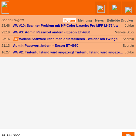
Schnellzugriff
Forum
Meinung
News
Beliebte Drucker
Angebote werden geladen...
23:46
AW #10: Scanner Problem mit HP Color Laserjet Pro MFP M479fdw
Jokke
23:19
AW #3: Admin Passwort ändern - Epson ET-4950
Marker-Studi
23:16
✉
Welche Software kann man deinstallieren - welche ich zwingend erforderlich
Scorpio
21:13
Admin Passwort ändern - Epson ET-4950
Scorpio
16:27
AW #2: Tintenfüllstand wird angezeigt Tintenfüllstand wird angezeigt, aber unter Druckkopf-Status --
Jokke
15. Mai 2009