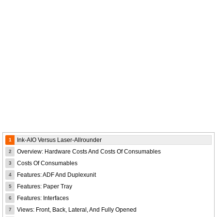
Ink-AIO Versus Laser-Allrounder
1
Overview: Hardware Costs And Costs Of Consumables
2
Costs Of Consumables
3
Features: ADF And Duplexunit
4
Features: Paper Tray
5
Features: Interfaces
6
Views: Front, Back, Lateral, And Fully Opened
7