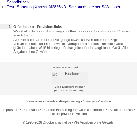
Schreibtisch
Test: Samsung Xpress M2825ND: Samsungs kleiner S/W-Laser
1
Offenlegung - Provisionslinks
Wir erhalten bei einer Vermittlung zum Kauf oder direkt beim Klick eine Provision
vom Anbieter.
Alle Preise enthalten die derzeit gültige MwSt. und verstehen sich zzgl.
Versandkosten. Der Preis sowie die Verfügbarkeit können sich mittlerweile
geändert haben. Weiß hinterlegte Preise gelten für ein baugleiches Gerät. Alle
Angaben ohne Gewähr.
gesponserter Link
Volle Druckerpatronen
spenden statt entsorgen
Newsletter
•
Benutzer-Registrierung
•
Anzeigen-Preisliste
Impressum
•
Datenschutz
•
Cookie-Einstellungen
•
Cookie-Richtlinien
•
DC unterstützen
•
Desktop/Klassik-Ansicht
© 1998-2026 Druckerchannel.de - Alle Angaben ohne Gewähr.