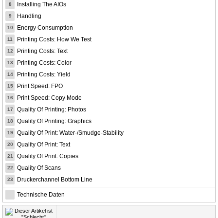
Installing The AIOs
8
Handling
9
Energy Consumption
10
Printing Costs: How We Test
11
Printing Costs: Text
12
Printing Costs: Color
13
Printing Costs: Yield
14
Print Speed: FPO
15
Print Speed: Copy Mode
16
Quality Of Printing: Photos
17
Quality Of Printing: Graphics
18
Quality Of Print: Water-/Smudge-Stability
19
Quality Of Print: Text
20
Quality Of Print: Copies
21
Quality Of Scans
22
Druckerchannel Bottom Line
23
Technische Daten