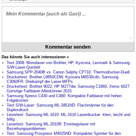
Kommentar senden
Das könnte Sie auch interessieren »
Test 2008: Monolaser von Brother, HP, Kyocera, Lexmark & Samsung:
S/W-Laser-Quintett
Samsung SPP-2040B vs. Canon Selphy CP710: Thermodrucker-Duell
Druckertest: Brother L8850CDW, Kyocera M6530cdn, Samsung
C3060FR: Dreikampf der Laser-MFPs
Druckertest: Brother 9022, HP M277dw, Samsung C1860, Xerox 6027:
Günstige Farblaser-Alleskönner 2015
Samsung Xpress C430 und C480: Kompakte Farblaser mit hohen
Folgekosten
Test S/W-Laser: Samsung ML-2851ND: Flachmänner für den
Duplexdruck
Lesertest: Samsung ML-1610: ML-1610 Laserdrucker: klein, leicht und
billig
Lesertest: Samsung ML-2010R: Einstiegslaser mit
Beziehungsproblemen
Test: Samsung Proxpress M4025ND: Kompakter Sprinter für den