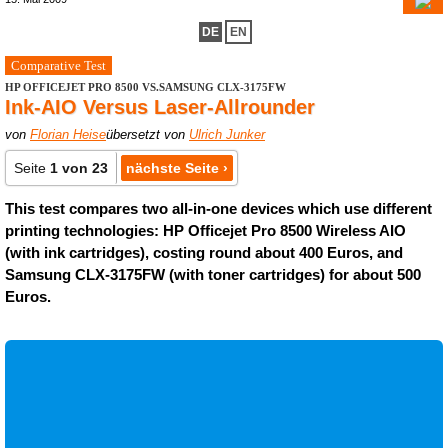
DE
EN
Comparative Test
HP OFFICEJET PRO 8500 VS.SAMSUNG CLX-3175FW
Ink-AIO Versus Laser-Allrounder
von
Florian Heise
übersetzt von
Ulrich Junker
Seite
1 von 23
nächste Seite ›
This test compares two all-in-one devices which use different
printing technologies: HP Officejet Pro 8500 Wireless AIO
(with ink cartridges), costing round about 400 Euros, and
Samsung CLX-3175FW (with toner cartridges) for about 500
Euros.