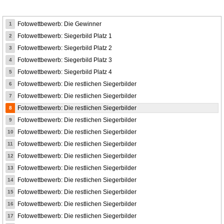
Fotowettbewerb: Die Gewinner
1
Fotowettbewerb: Siegerbild Platz 1
2
Fotowettbewerb: Siegerbild Platz 2
3
Fotowettbewerb: Siegerbild Platz 3
4
Fotowettbewerb: Siegerbild Platz 4
5
Fotowettbewerb: Die restlichen Siegerbilder
6
Fotowettbewerb: Die restlichen Siegerbilder
7
Fotowettbewerb: Die restlichen Siegerbilder
8
Fotowettbewerb: Die restlichen Siegerbilder
9
Fotowettbewerb: Die restlichen Siegerbilder
10
Fotowettbewerb: Die restlichen Siegerbilder
11
Fotowettbewerb: Die restlichen Siegerbilder
12
Fotowettbewerb: Die restlichen Siegerbilder
13
Fotowettbewerb: Die restlichen Siegerbilder
14
Fotowettbewerb: Die restlichen Siegerbilder
15
Fotowettbewerb: Die restlichen Siegerbilder
16
Fotowettbewerb: Die restlichen Siegerbilder
17