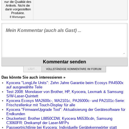
8
Wertungen
Kommentar senden
LÄDT...
VOLLSTÄNDIGE KOMMENTARE IM FORUM
Das könnte Sie auch interessieren »
Kyocera "LongLife Units": Zehn Jahre Garantie beim Ecosys PA4500x
auf ausgewählte Teile
Test 2008: Monolaser von Brother, HP, Kyocera, Lexmark & Samsung:
S/W-Laser-Quintett
Kyocera Ecosys MA2600c-, MA2101c, PA26000c- und PA2101c-Serie:
Frischzellenkur mit Touch-Display für alle
Kyocera "FirmwareUpgrade Tool": Aktualisierung der Gerätesoftware für
Endkunden
Druckertest: Brother L8850CDW, Kyocera M6530cdn, Samsung
C3060FR: Dreikampf der Laser-MFPs
Passwortrichtlinie bei Kyocera: Individuelle Gerätekennwörter statt