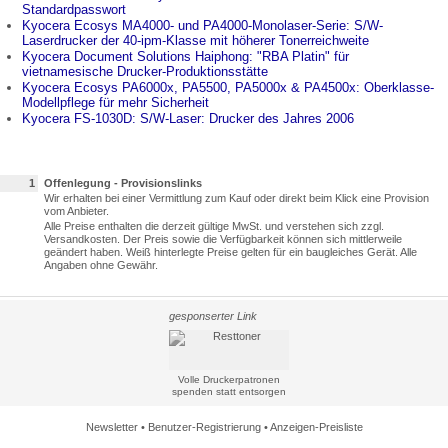
Standardpasswort
Kyocera Ecosys MA4000- und PA4000-Monolaser-Serie: S/W-
Laserdrucker der 40-ipm-Klasse mit höherer Tonerreichweite
Kyocera Document Solutions Haiphong: "RBA Platin" für
vietnamesische Drucker-Produktionsstätte
Kyocera Ecosys PA6000x, PA5500, PA5000x & PA4500x: Oberklasse-
Modellpflege für mehr Sicherheit
Kyocera FS-1030D: S/W-Laser: Drucker des Jahres 2006
1
Offenlegung - Provisionslinks
Wir erhalten bei einer Vermittlung zum Kauf oder direkt beim Klick eine Provision
vom Anbieter.
Alle Preise enthalten die derzeit gültige MwSt. und verstehen sich zzgl.
Versandkosten. Der Preis sowie die Verfügbarkeit können sich mittlerweile
geändert haben. Weiß hinterlegte Preise gelten für ein baugleiches Gerät. Alle
Angaben ohne Gewähr.
gesponserter Link
Volle Druckerpatronen
spenden statt entsorgen
Newsletter
•
Benutzer-Registrierung
•
Anzeigen-Preisliste