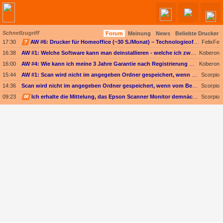
Schnellzugriff
Forum
Meinung
News
Beliebte Drucker
Angebote werden geladen...
17:30
?
AW #6: Drucker für Homeoffice (~30 S./Monat) – Technologieoffen (Duplex-Scan ODER nur Kopieren)
FelixFe
16:38
AW #1: Welche Software kann man deinstallieren - welche ich zwingend erforderlich
Koberon
16:00
AW #4: Wie kann ich meine 3 Jahre Garantie nach Registrierung prüfen?
Koberon
15:44
AW #1: Scan wird nicht im angegeben Ordner gespeichert, wenn vom Bediendisplay gescannt wird
Scorpio
14:36
Scan wird nicht im angegeben Ordner gespeichert, wenn vom Bediendisplay gescannt wird
Scorpio
09:23
✉
Ich erhalte die Mittelung, das Epson Scanner Monitor demnächst nicht mehr vom Mac unterstützt wird
Scorpio