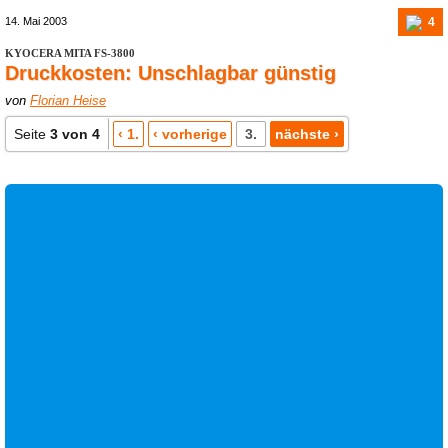
4
14. Mai 2003
KYOCERA MITA FS-3800
Druckkosten: Unschlagbar günstig
von
Florian Heise
Seite
3 von 4
‹ 1.
‹ vorherige
3.
nächste ›