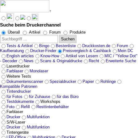
↑
Suche beim Druckerchannel
Überall
Artikel
Forum
Produkte
Suchen
Tests & Artikel
Bingo
Bestenliste
Druckkosten.de
Forum
Kaufberatung
Drucker-Finder
Preisvergleich & Cashback
Mein DC
English articles
Know-How
Artikel von Lesern
MIC / "Yellow Dot"
- Decoder
News
Scans & Originaldrucke
Recht
Erweiterte Suche
Laserdrucker
Farblaser
Monolaser
Weitere Tests
Dokumentenscanner
Spezialdrucker
Papier
Rohlinge
Kompatible Patronen
Tintendrucker
für Fotos
für Zuhause
für das Büro
Testdokumente
Workshops
Foto
Refill
Resttintenbehälter
Farblaser
Drucker
Multifunktion
S/W-Laser
Drucker
Multifunktion
Tintengeräte
LFP-Office
Multifunktion
Drucker