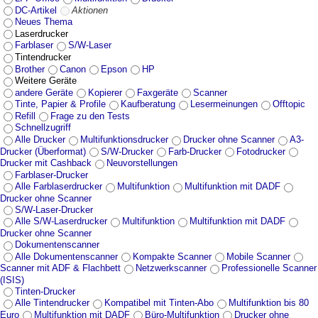
DC-Artikel
Aktionen
Neues Thema
Laserdrucker
Farblaser
S/W-Laser
Tintendrucker
Brother
Canon
Epson
HP
Weitere Geräte
andere Geräte
Kopierer
Faxgeräte
Scanner
Tinte, Papier & Profile
Kaufberatung
Lesermeinungen
Offtopic
Refill
Frage zu den Tests
Schnellzugriff
Alle Drucker
Multifunktionsdrucker
Drucker ohne Scanner
A3-
Drucker (Überformat)
S/W-Drucker
Farb-Drucker
Fotodrucker
Drucker mit Cashback
Neuvorstellungen
Farblaser-Drucker
Alle Farblaserdrucker
Multifunktion
Multifunktion mit DADF
Drucker ohne Scanner
S/W-Laser-Drucker
Alle S/W-Laserdrucker
Multifunktion
Multifunktion mit DADF
Drucker ohne Scanner
Dokumentenscanner
Alle Dokumentenscanner
Kompakte Scanner
Mobile Scanner
Scanner mit ADF & Flachbett
Netzwerkscanner
Professionelle Scanner
(ISIS)
Tinten-Drucker
Alle Tintendrucker
Kompatibel mit Tinten-Abo
Multifunktion bis 80
Euro
Multifunktion mit DADF
Büro-Multifunktion
Drucker ohne