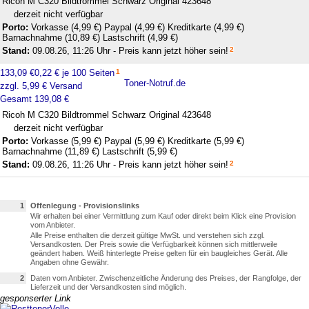
Ricoh M C320 Bildtrommel Schwarz Original 423648
derzeit nicht verfügbar
Porto:
Vorkasse (4,99 €)
Paypal (4,99 €)
Kreditkarte (4,99 €)
Barnachnahme (10,89 €)
Lastschrift (4,99 €)
Stand:
09.08.26, 11:26 Uhr - Preis kann jetzt höher sein!
2
133,09 €
0,22 € je 100 Seiten
1
Toner-Notruf.de
zzgl. 5,99 € Versand
Gesamt 139,08 €
Ricoh M C320 Bildtrommel Schwarz Original 423648
derzeit nicht verfügbar
Porto:
Vorkasse (5,99 €)
Paypal (5,99 €)
Kreditkarte (5,99 €)
Barnachnahme (11,89 €)
Lastschrift (5,99 €)
Stand:
09.08.26, 11:26 Uhr - Preis kann jetzt höher sein!
2
1
Offenlegung - Provisionslinks
Wir erhalten bei einer Vermittlung zum Kauf oder direkt beim Klick eine Provision
vom Anbieter.
Alle Preise enthalten die derzeit gültige MwSt. und verstehen sich zzgl.
Versandkosten. Der Preis sowie die Verfügbarkeit können sich mittlerweile
geändert haben. Weiß hinterlegte Preise gelten für ein baugleiches Gerät. Alle
Angaben ohne Gewähr.
2
Daten vom Anbieter. Zwischenzeitliche Änderung des Preises, der Rangfolge, der
Lieferzeit und der Versandkosten sind möglich.
gesponserter Link
Volle