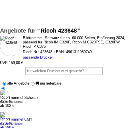
Ricoh 423648
Bildtrommel, Schwarz für ca. 60.000 Seiten, Einführung 2024,
passend für Ricoh IM C320F, Ricoh M C320FSE, C320FW,
Ricoh P C375
Ricoh-Nr.: 423648 • EAN: 4961311980749
passende Drucker
UVP 159,00 €
alle Angebote
🚚
nur lieferbare
Trommel Schwarz
(ca. 60.000 Seiten)
ab 102 €
Trommel CMY
(ca. 48.000 Seiten)
ab 298 €