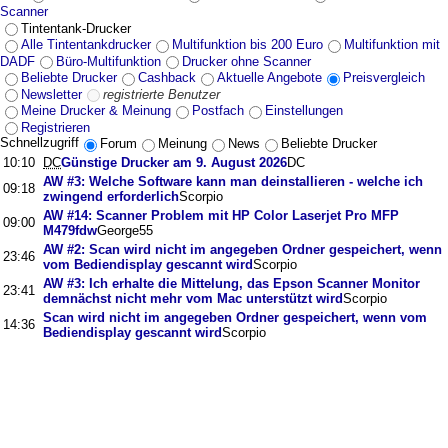
Scanner
Tintentank-Drucker
Alle Tintentankdrucker
Multifunktion bis 200 Euro
Multifunktion mit
DADF
Büro-Multifunktion
Drucker ohne Scanner
Beliebte Drucker
Cashback
Aktuelle Angebote
Preisvergleich
Newsletter
registrierte Benutzer
Meine Drucker & Meinung
Postfach
Einstellungen
Registrieren
Schnellzugriff
Forum
Meinung
News
Beliebte Drucker
10:10
DC
Günstige Drucker am 9. August 2026
DC
AW #3: Welche Software kann man deinstallieren - welche ich
09:18
zwingend erforderlich
Scorpio
AW #14: Scanner Problem mit HP Color Laserjet Pro MFP
09:00
M479fdw
George55
AW #2: Scan wird nicht im angegeben Ordner gespeichert, wenn
23:46
vom Bediendisplay gescannt wird
Scorpio
AW #3: Ich erhalte die Mittelung, das Epson Scanner Monitor
23:41
demnächst nicht mehr vom Mac unterstützt wird
Scorpio
Scan wird nicht im angegeben Ordner gespeichert, wenn vom
14:36
Bediendisplay gescannt wird
Scorpio