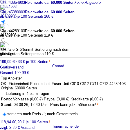
43854903
Reichweite ca.
60.000 Seiten
keine Angebote
45380003
Reichweite ca.
60.000 Seiten
ab 0,27 € je 100 Seiten
ab 160 €
44289103
Reichweite ca.
60.000 Seiten
ab 0,20 € je 100 Seiten
ab 119 €
alle Größen
mit Sortierung nach dem
günstigsten Seitenpreis
ab 119 €
199,99 €
0,33 € je 100 Seiten
1
Conrad
Gratisversand
Gesamt 199,99 €
Top Anbieter
OKI Fixiereinheit Fixiereinheit Fuser Unit C610 C612 C711 C712 44289103
Original 60000 Seiten
Lieferung in 4 bis 5 Tagen
Porto:
Vorkasse (0,00 €)
Paypal (0,00 €)
Kreditkarte (0,00 €)
Stand:
08.08.26, 12:40 Uhr - Preis kann jetzt höher sein!
2
sortieren nach Preis
nach Gesamtpreis
118,94 €
0,20 € je 100 Seiten
1
Tonermacher.de
zzgl. 2,89 € Versand