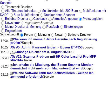
Scanner
Tintentank-Drucker
Alle Tintentankdrucker
Multifunktion bis 200 Euro
Multifunktion mit
DADF
Büro-Multifunktion
Drucker ohne Scanner
Beliebte Drucker
Cashback
Aktuelle Angebote
Preisvergleich
Newsletter
registrierte Benutzer
Meine Drucker & Meinung
Postfach
Einstellungen
Registrieren
Schnellzugriff
Forum
Meinung
News
Beliebte Drucker
✉
Wie kann ich meine 3 Jahre Garantie nach Registrierung
12:34
prüfen?
Scorpio
10:27
AW #5: Admin Passwort ändern - Epson ET-4950
Scorpio
10:10
DC
Günstige Drucker am 8. August 2026
DC
AW #13: Scanner Problem mit HP Color Laserjet Pro MFP
09:48
M479fdw
Jokke
✉
Ich erhalte die Mittelung, das Epson Scanner Monitor
09:23
demnächst nicht mehr vom Mac unterstützt wird
Scorpio
✉
Welche Software kann man deinstallieren - welche ich
23:16
zwingend erforderlich
Scorpio