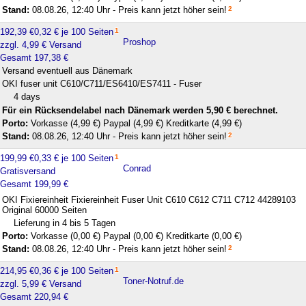
Stand:
08.08.26, 12:40 Uhr - Preis kann jetzt höher sein!
2
192,39 €
0,32 € je 100 Seiten
1
Proshop
zzgl. 4,99 € Versand
Gesamt 197,38 €
Versand eventuell aus Dänemark
OKI fuser unit C610/C711/ES6410/ES7411 - Fuser
4 days
Für ein Rücksendelabel nach Dänemark werden 5,90 € berechnet.
Porto:
Vorkasse (4,99 €)
Paypal (4,99 €)
Kreditkarte (4,99 €)
Stand:
08.08.26, 12:40 Uhr - Preis kann jetzt höher sein!
2
199,99 €
0,33 € je 100 Seiten
1
Conrad
Gratisversand
Gesamt 199,99 €
OKI Fixiereinheit Fixiereinheit Fuser Unit C610 C612 C711 C712 44289103
Original 60000 Seiten
Lieferung in 4 bis 5 Tagen
Porto:
Vorkasse (0,00 €)
Paypal (0,00 €)
Kreditkarte (0,00 €)
Stand:
08.08.26, 12:40 Uhr - Preis kann jetzt höher sein!
2
214,95 €
0,36 € je 100 Seiten
1
Toner-Notruf.de
zzgl. 5,99 € Versand
Gesamt 220,94 €