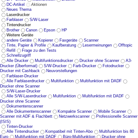
DC-Artikel
Aktionen
Neues Thema
Laserdrucker
Farblaser
S/W-Laser
Tintendrucker
Brother
Canon
Epson
HP
Weitere Geräte
andere Geräte
Kopierer
Faxgeräte
Scanner
Tinte, Papier & Profile
Kaufberatung
Lesermeinungen
Offtopic
Refill
Frage zu den Tests
Schnellzugriff
Alle Drucker
Multifunktionsdrucker
Drucker ohne Scanner
A3-
Drucker (Überformat)
S/W-Drucker
Farb-Drucker
Fotodrucker
Drucker mit Cashback
Neuvorstellungen
Farblaser-Drucker
Alle Farblaserdrucker
Multifunktion
Multifunktion mit DADF
Drucker ohne Scanner
S/W-Laser-Drucker
Alle S/W-Laserdrucker
Multifunktion
Multifunktion mit DADF
Drucker ohne Scanner
Dokumentenscanner
Alle Dokumentenscanner
Kompakte Scanner
Mobile Scanner
Scanner mit ADF & Flachbett
Netzwerkscanner
Professionelle Scanner
(ISIS)
Tinten-Drucker
Alle Tintendrucker
Kompatibel mit Tinten-Abo
Multifunktion bis 80
Euro
Multifunktion mit DADF
Büro-Multifunktion
Drucker ohne