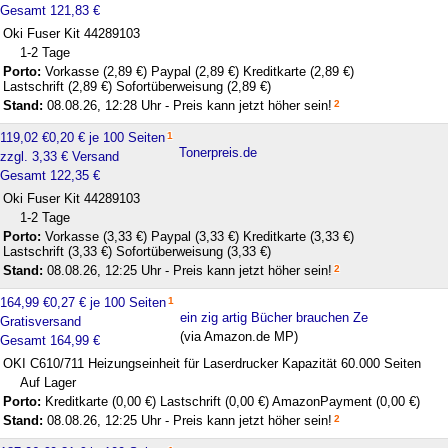
Gesamt 121,83 €
Oki Fuser Kit 44289103
1-2 Tage
Porto:
Vorkasse (2,89 €)
Paypal (2,89 €)
Kreditkarte (2,89 €)
Lastschrift (2,89 €)
Sofortüberweisung (2,89 €)
Stand:
08.08.26, 12:28 Uhr - Preis kann jetzt höher sein!
2
119,02 €
0,20 € je 100 Seiten
1
Tonerpreis.de
zzgl. 3,33 € Versand
Gesamt 122,35 €
Oki Fuser Kit 44289103
1-2 Tage
Porto:
Vorkasse (3,33 €)
Paypal (3,33 €)
Kreditkarte (3,33 €)
Lastschrift (3,33 €)
Sofortüberweisung (3,33 €)
Stand:
08.08.26, 12:25 Uhr - Preis kann jetzt höher sein!
2
164,99 €
0,27 € je 100 Seiten
1
ein zig artig Bücher brauchen Ze
Gratisversand
(via Amazon.de MP)
Gesamt 164,99 €
OKI C610/711 Heizungseinheit für Laserdrucker Kapazität 60.000 Seiten
Auf Lager
Porto:
Kreditkarte (0,00 €)
Lastschrift (0,00 €)
AmazonPayment (0,00 €)
Stand:
08.08.26, 12:25 Uhr - Preis kann jetzt höher sein!
2