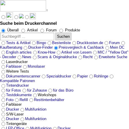
↑
Suche beim Druckerchannel
Überall
Artikel
Forum
Produkte
Suchen
Tests & Artikel
Bingo
Bestenliste
Druckkosten.de
Forum
Kaufberatung
Drucker-Finder
Preisvergleich & Cashback
Mein DC
English articles
Know-How
Artikel von Lesern
MIC / "Yellow Dot"
- Decoder
News
Scans & Originaldrucke
Recht
Erweiterte Suche
Laserdrucker
Farblaser
Monolaser
Weitere Tests
Dokumentenscanner
Spezialdrucker
Papier
Rohlinge
Kompatible Patronen
Tintendrucker
für Fotos
für Zuhause
für das Büro
Testdokumente
Workshops
Foto
Refill
Resttintenbehälter
Farblaser
Drucker
Multifunktion
S/W-Laser
Drucker
Multifunktion
Tintengeräte
LFP-Office
Multifunktion
Drucker