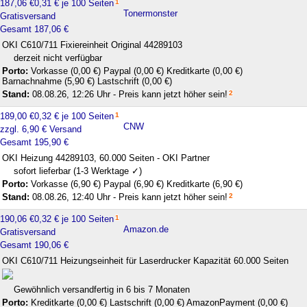
187,06 €
0,31 € je 100 Seiten
1
Tonermonster
Gratisversand
Gesamt 187,06 €
OKI C610/711 Fixiereinheit Original 44289103
derzeit nicht verfügbar
Porto:
Vorkasse (0,00 €)
Paypal (0,00 €)
Kreditkarte (0,00 €)
Barnachnahme (5,90 €)
Lastschrift (0,00 €)
Stand:
08.08.26, 12:26 Uhr - Preis kann jetzt höher sein!
2
189,00 €
0,32 € je 100 Seiten
1
CNW
zzgl. 6,90 € Versand
Gesamt 195,90 €
OKI Heizung 44289103, 60.000 Seiten - OKI Partner
sofort lieferbar (1-3 Werktage ✓)
Porto:
Vorkasse (6,90 €)
Paypal (6,90 €)
Kreditkarte (6,90 €)
Stand:
08.08.26, 12:40 Uhr - Preis kann jetzt höher sein!
2
190,06 €
0,32 € je 100 Seiten
1
Amazon.de
Gratisversand
Gesamt 190,06 €
OKI C610/711 Heizungseinheit für Laserdrucker Kapazität 60.000 Seiten
Gewöhnlich versandfertig in 6 bis 7 Monaten
Porto:
Kreditkarte (0,00 €)
Lastschrift (0,00 €)
AmazonPayment (0,00 €)