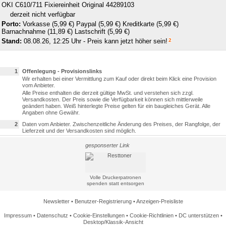
OKI C610/711 Fixiereinheit Original 44289103
derzeit nicht verfügbar
Porto:
Vorkasse (5,99 €)
Paypal (5,99 €)
Kreditkarte (5,99 €)
Barnachnahme (11,89 €)
Lastschrift (5,99 €)
Stand:
08.08.26, 12:25 Uhr - Preis kann jetzt höher sein!
2
1
Offenlegung - Provisionslinks
Wir erhalten bei einer Vermittlung zum Kauf oder direkt beim Klick eine Provision
vom Anbieter.
Alle Preise enthalten die derzeit gültige MwSt. und verstehen sich zzgl.
Versandkosten. Der Preis sowie die Verfügbarkeit können sich mittlerweile
geändert haben. Weiß hinterlegte Preise gelten für ein baugleiches Gerät. Alle
Angaben ohne Gewähr.
2
Daten vom Anbieter. Zwischenzeitliche Änderung des Preises, der Rangfolge, der
Lieferzeit und der Versandkosten sind möglich.
gesponserter Link
Volle Druckerpatronen
spenden statt entsorgen
Newsletter
•
Benutzer-Registrierung
•
Anzeigen-Preisliste
Impressum
•
Datenschutz
•
Cookie-Einstellungen
•
Cookie-Richtlinien
•
DC unterstützen
•
Desktop/Klassik-Ansicht