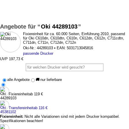
Oki 44289103
Fixiereinheit für ca. 60.000 Seiten, Einführung 2010, passend
für Oki C610dn, C610dtn, C610n, C612dn, C612n, C711cdtn,
C711dn, C711n, C712dn, C712n
Oki-Nr.: 44289103 • EAN: 5031713045816
passende Drucker
UVP 197,73 €
alle Angebote
🚚
nur lieferbare
Fixiereinheit
ab 119 €
Transfereinheit
ab 116 €
Fixiereinheit:
Nicht alle Variationen sind mit jedem Drucker kompatibel.
Spezifikationen beachten!