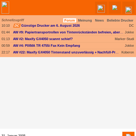
Schnellzugriff
Forum
Meinung
News
Beliebte Drucker
Angebote werden geladen...
10:10
DC
Günstige Drucker am 6. August 2026
DC
01:44
AW #9: Papiertransportrollen von Tintenrückständen befreien, aber womit?
Jokke
01:13
AW #2: Maxify GX4050 scannt schief?
Marker-Studi
00:59
AW #4: PIXMA TR 4755i Fax Kein Empfang
Jokke
22:17
AW #22: Maxify GX4050 Tintenstand unzuverlässig + Nachfüll-Problem - Druckkopf in Gefahr
Koberon
31. Januar 2005