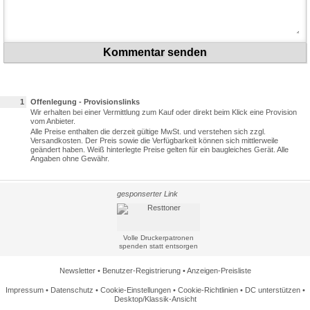
Kommentar senden
1
Offenlegung - Provisionslinks
Wir erhalten bei einer Vermittlung zum Kauf oder direkt beim Klick eine Provision
vom Anbieter.
Alle Preise enthalten die derzeit gültige MwSt. und verstehen sich zzgl.
Versandkosten. Der Preis sowie die Verfügbarkeit können sich mittlerweile
geändert haben. Weiß hinterlegte Preise gelten für ein baugleiches Gerät. Alle
Angaben ohne Gewähr.
gesponserter Link
Volle Druckerpatronen
spenden statt entsorgen
Newsletter
•
Benutzer-Registrierung
•
Anzeigen-Preisliste
Impressum
•
Datenschutz
•
Cookie-Einstellungen
•
Cookie-Richtlinien
•
DC unterstützen
•
Desktop/Klassik-Ansicht