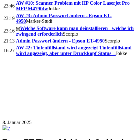
AW #10: Scanner Problem mit HP Color Laserjet Pro
23:46
MFP M479fdw
Jokke
AW #3: Admin Passwort ändern - Epson ET-
23:19
4950
Marker-Studi
✉
Welche Software kann man deinstallieren - welche ich
23:16
zwingend erforderlich
Scorpio
21:13
Admin Passwort ändern - Epson ET-4950
Scorpio
AW #2: Tintenfüllstand wird angezeigt Tintenfüllstand
16:27
wird angezeigt, aber unter Druckkopf-Status --
Jokke
8. Januar 2025
7