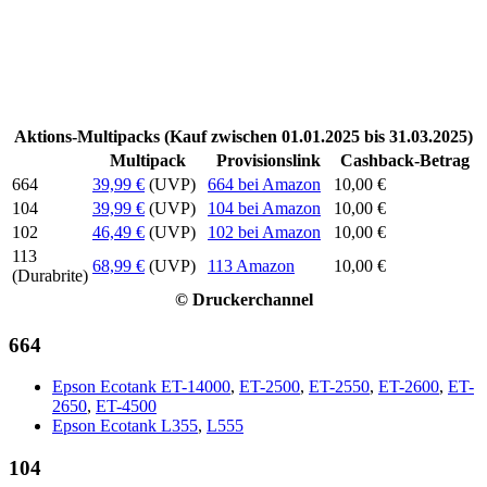
Aktions-Multipacks (Kauf zwischen 01.01.2025 bis 31.03.2025)
Multipack
Provisionslink
Cashback-Betrag
664
39,99 €
(UVP)
664 bei Amazon
10,00 €
104
39,99 €
(UVP)
104 bei Amazon
10,00 €
102
46,49 €
(UVP)
102 bei Amazon
10,00 €
113
68,99 €
(UVP)
113 Amazon
10,00 €
(Durabrite)
© Druckerchannel
664
Epson Ecotank ET-14000
,
ET-2500
,
ET-2550
,
ET-2600
,
ET-
2650
,
ET-4500
Epson Ecotank L355
,
L555
104