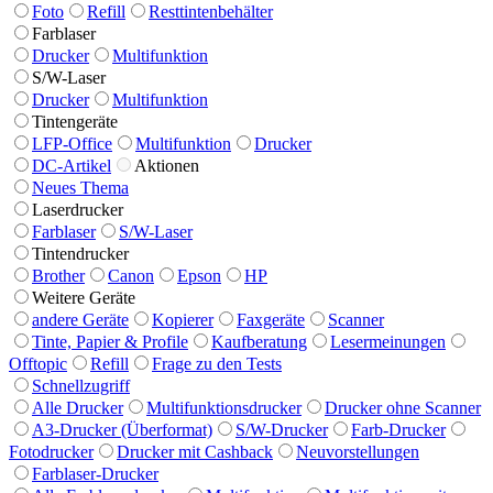
Foto
Refill
Resttintenbehälter
Farblaser
Drucker
Multifunktion
S/W-Laser
Drucker
Multifunktion
Tintengeräte
LFP-Office
Multifunktion
Drucker
DC-Artikel
Aktionen
Neues Thema
Laserdrucker
Farblaser
S/W-Laser
Tintendrucker
Brother
Canon
Epson
HP
Weitere Geräte
andere Geräte
Kopierer
Faxgeräte
Scanner
Tinte, Papier & Profile
Kaufberatung
Lesermeinungen
Offtopic
Refill
Frage zu den Tests
Schnellzugriff
Alle Drucker
Multifunktionsdrucker
Drucker ohne Scanner
A3-Drucker (Überformat)
S/W-Drucker
Farb-Drucker
Fotodrucker
Drucker mit Cashback
Neuvorstellungen
Farblaser-Drucker