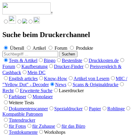
↑
Angebote werden geladen...
Suche beim Druckerchannel
Überall
Artikel
Forum
Produkte
Suchen
Tests & Artikel
Bingo
Bestenliste
Druckkosten.de
Forum
Kaufberatung
Drucker-Finder
Preisvergleich &
Cashback
Mein DC
English articles
Know-How
Artikel von Lesern
MIC /
"Yellow Dot" - Decoder
News
Scans & Originaldrucke
Recht
Erweiterte Suche
Laserdrucker
Farblaser
Monolaser
Weitere Tests
Dokumentenscanner
Spezialdrucker
Papier
Rohlinge
Kompatible Patronen
Tintendrucker
für Fotos
für Zuhause
für das Büro
Testdokumente
Workshops