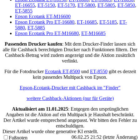
ET-16655
,
ET-5150
,
ET-5170
,
ET-5800
,
ET-5805
,
ET-5850
,
ET-5855
Epson Ecotank ET-M16600
Epson Ecotank Pro ET-16680
,
ET-16685
,
ET-5185
,
ET-
5880
,
ET-5885
Epson Ecotank Pro ET-M16680
,
ET-M16685
Passenden Drucker kaufen
: Mit dem Drucker-Finder lassen sich
alle für Cashback berechtigten Drucker nach Funktionen filtern. Der
Cashback-Betrag wird zudem angezeigt und die Aktion zusätzlich
verlinkt.
Für die Fotodrucker
Ecotank ET-8500
und
ET-8550
gibt es derzeit
kein passendes Multipack von Epson.
Epson-Ecotank-Drucker mit Cashback im "Finder"
weitere Cashback-Aktionen (nur für Geräte)
Aktualisiert am 11.01.2025
: Entgegen den ursprünglichen
Angaben ist die Aktion auf ein Multipack je Haushalt beschränkt.
Der Artikel wurde entsprechend angepasst. Wir bitten den Fehler zu
entschuldigen.
Dieser Artikel wurde ohne generative KI erstellt.
06.02.25 21:52 (letzte Änderung)
Fußnoten