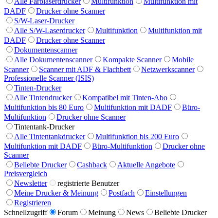
Alle Farblaserdrucker
Multifunktion
Multifunktion mit
DADF
Drucker ohne Scanner
S/W-Laser-Drucker
Alle S/W-Laserdrucker
Multifunktion
Multifunktion mit
DADF
Drucker ohne Scanner
Dokumentenscanner
Alle Dokumentenscanner
Kompakte Scanner
Mobile
Scanner
Scanner mit ADF & Flachbett
Netzwerkscanner
Professionelle Scanner (ISIS)
Tinten-Drucker
Alle Tintendrucker
Kompatibel mit Tinten-Abo
Multifunktion bis 80 Euro
Multifunktion mit DADF
Büro-
Multifunktion
Drucker ohne Scanner
Tintentank-Drucker
Alle Tintentankdrucker
Multifunktion bis 200 Euro
Multifunktion mit DADF
Büro-Multifunktion
Drucker ohne
Scanner
Beliebte Drucker
Cashback
Aktuelle Angebote
Preisvergleich
Newsletter
registrierte Benutzer
Meine Drucker & Meinung
Postfach
Einstellungen
Registrieren
Schnellzugriff
Forum
Meinung
News
Beliebte Drucker