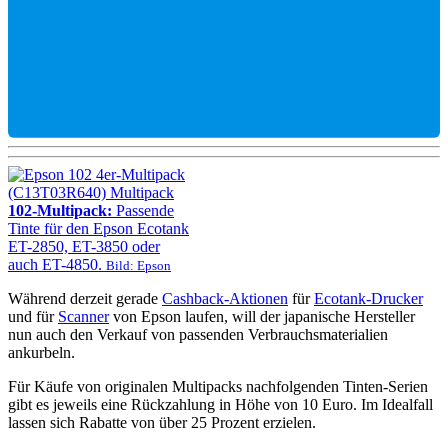
102-Multipack:
Passende
Tinte für den Epson Ecotank
ET-2850, ET-3850 oder
auch ET-4850.
Bild: Epson
Während derzeit gerade
Cashback-Aktionen
für
Ecotank-Drucker
und für
Scanner
von Epson laufen, will der japanische Hersteller
nun auch den Verkauf von passenden Verbrauchsmaterialien
ankurbeln.
Für Käufe von originalen Multipacks nachfolgenden Tinten-Serien
gibt es jeweils eine Rückzahlung in Höhe von 10 Euro. Im Idealfall
lassen sich Rabatte von über 25 Prozent erzielen.