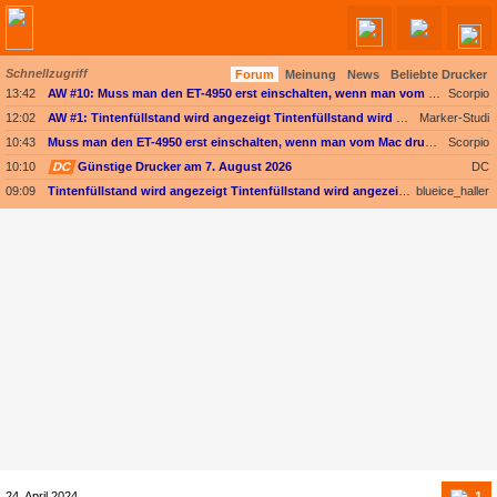
Schnellzugriff
Forum
Meinung
News
Beliebte Drucker
Angebote werden geladen...
13:42
AW #10: Muss man den ET-4950 erst einschalten, wenn man vom Mac drucken möchte?
Scorpio
12:02
AW #1: Tintenfüllstand wird angezeigt Tintenfüllstand wird angezeigt, aber unter Druckkopf-Status --
Marker-Studi
10:43
Muss man den ET-4950 erst einschalten, wenn man vom Mac drucken möchte?
Scorpio
10:10
DC
Günstige Drucker am 7. August 2026
DC
09:09
Tintenfüllstand wird angezeigt Tintenfüllstand wird angezeigt, aber unter Druckkopf-Status --
blueice_haller
1
24. April 2024