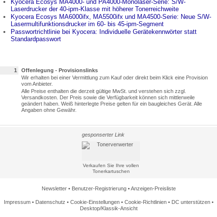
Kyocera Ecosys MA4000- und PA4000-Monolaser-Serie: S/W-
Laserdrucker der 40-ipm-Klasse mit höherer Tonerreichweite
Kyocera Ecosys MA6000ifx, MA5500ifx und MA4500-Serie: Neue S/W-
Lasermultifunktionsdrucker im 60- bis 45-ipm-Segment
Passwortrichtlinie bei Kyocera: Individuelle Gerätekennwörter statt
Standardpasswort
1
Offenlegung - Provisionslinks
Wir erhalten bei einer Vermittlung zum Kauf oder direkt beim Klick eine Provision
vom Anbieter.
Alle Preise enthalten die derzeit gültige MwSt. und verstehen sich zzgl.
Versandkosten. Der Preis sowie die Verfügbarkeit können sich mittlerweile
geändert haben. Weiß hinterlegte Preise gelten für ein baugleiches Gerät. Alle
Angaben ohne Gewähr.
gesponserter Link
Verkaufen Sie Ihre vollen
Tonerkartuschen
Newsletter
•
Benutzer-Registrierung
•
Anzeigen-Preisliste
Impressum
•
Datenschutz
•
Cookie-Einstellungen
•
Cookie-Richtlinien
•
DC unterstützen
•
Desktop/Klassik-Ansicht