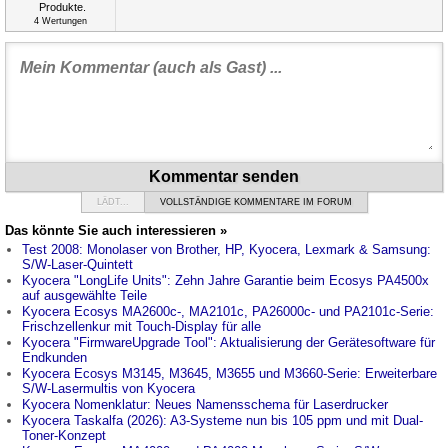
4
Wertungen
Kommentar senden
LÄDT...
VOLLSTÄNDIGE KOMMENTARE IM FORUM
Das könnte Sie auch interessieren »
Test 2008: Monolaser von Brother, HP, Kyocera, Lexmark & Samsung:
S/W-Laser-Quintett
Kyocera "LongLife Units": Zehn Jahre Garantie beim Ecosys PA4500x
auf ausgewählte Teile
Kyocera Ecosys MA2600c-, MA2101c, PA26000c- und PA2101c-Serie:
Frischzellenkur mit Touch-Display für alle
Kyocera "FirmwareUpgrade Tool": Aktualisierung der Gerätesoftware für
Endkunden
Kyocera Ecosys M3145, M3645, M3655 und M3660-Serie: Erweiterbare
S/W-Lasermultis von Kyocera
Kyocera Nomenklatur: Neues Namensschema für Laserdrucker
Kyocera Taskalfa (2026): A3-Systeme nun bis 105 ppm und mit Dual-
Toner-Konzept