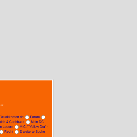
te
Druckkosten.de
Forum
leich & Cashback
Mein DC
on Lesern
MIC / "Yellow Dot" -
Recht
Erweiterte Suche