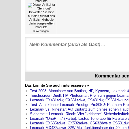
6
Wertungen
Kommentar se
Das könnte Sie auch interessieren »
Test 2008: Monolaser von Brother, HP, Kyocera, Lexmark 
Touchscreen-Duell: HP Photosmart Premium gegen Lexmark
Lexmark CX431adw, CX331adwe, CS431dw, CS331dw und "Go
Test: Alleskönner Lexmark Prestige Pro805 & Platinum Pr
Lexmark vs. Ninestar: Auf Distanz zum chinesischen Haup
Sicherheit: Lexmark, Ricoh: Vier "kritische" Sicherheitslüc
Lexmark "OnePrint" (Farbe): Erstes Tonerabo für Farblaser
Lexmark CX635adwe, CX532adwe, CS632dwe & CS531dw: Er
Lexmark MX432adwe: S/W-Multifunktionslaser der 40-ipm-K