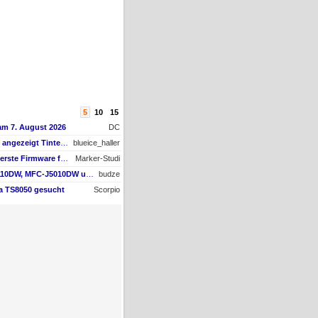
5
10
15
am 7. August 2026
DC
Tintenfüllstand wird angezeigt Tintenfüllstand wird angezeigt, aber unter Druckkopf-Status --
blueice_haller
AW #16: Hat jemand die erste Firmware für ein Downgrade?
Marker-Studi
AW #2: Brother MFC-J5110DW, MFC-J5010DW und MFC-J5013DW - Besser ausgestattet und kompakter dank vollem Fokus auf A4
budze
ma TS8050 gesucht
Scorpio