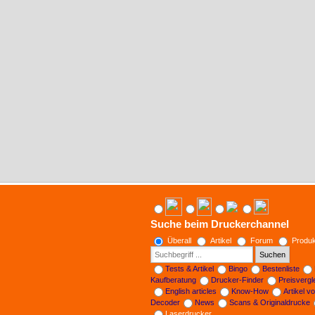
Suche beim Druckerchannel
Überall
Artikel
Forum
Produk
Suchen
Tests & Artikel
Bingo
Bestenliste
Kaufberatung
Drucker-Finder
Preisverg
English articles
Know-How
Artikel v
Decoder
News
Scans & Originaldrucke
Laserdrucker