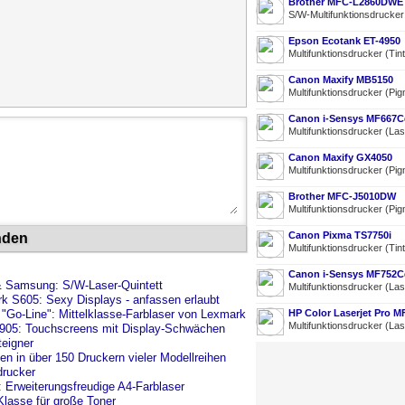
Brother MFC-L2860DWE
S/W-Multifunktionsdrucke
Epson Ecotank ET-4950
Multifunktionsdrucker (Tin
Canon Maxify MB5150
Multifunktionsdrucker (Pig
Canon i-Sensys MF667
Multifunktionsdrucker (La
Canon Maxify GX4050
Multifunktionsdrucker (Pig
Brother MFC-J5010DW
Multifunktionsdrucker (Pig
Canon Pixma TS7750i
nden
Multifunktionsdrucker (Tin
Canon i-Sensys MF752C
& Samsung: S/W-Laser-Quintett
Multifunktionsdrucker (La
 S605: Sexy Displays - anfassen erlaubt
-Line": Mittelklasse-Farblaser von Lexmark
HP Color Laserjet Pro 
Multifunktionsdrucker (La
o905: Touchscreens mit Display-Schwächen
teigner
ken in über 150 Druckern vieler Modellreihen
drucker
weiterungsfreudige A4-Farblaser
lasse für große Toner