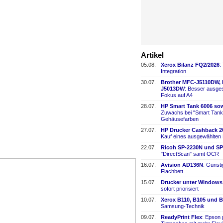
Artikel
05.08.
Xerox Bilanz FQ2/2026
:
Integration
30.07.
Brother MFC-
​J5110DW,
J5013DW
: Besser ausges
Fokus auf A4
28.07.
HP Smart Tank 6006 sow
Zuwachs bei "Smart Tank
Gehäusefarben
27.07.
HP Drucker Cashback 2
Kauf eines ausgewählten
22.07.
Ricoh SP-
​2230N und SP
"DirectScan" samt OCR
16.07.
Avision AD136N
: Günst
Flachbett
15.07.
Drucker unter Windows
sofort priorisiert
10.07.
Xerox B110, B105 und B
Samsung-
​Technik
09.07.
ReadyPrint Flex
: Epson 