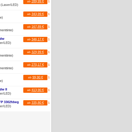
289,99 €
ab
1
r (Laser/LED)
343,99 €
ab
1
te)
167,89 €
ab
1
menttinte)
Cdw
346,17 €
ab
1
ser/LED)
329,99 €
ab
1
menttinte)
270,17 €
ab
1
menttinte)
99,90 €
ab
1
te)
dw II
413,90 €
ab
1
ser/LED)
MFP 3302fdwg
335,80 €
ab
1
ser/LED)