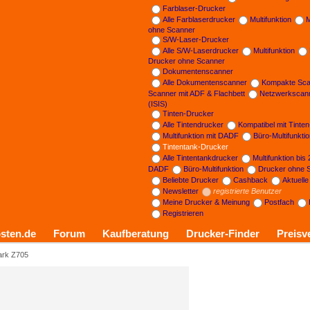
Farblaser-Drucker
Alle Farblaserdrucker
Multifunktion
M
ohne Scanner
S/W-Laser-Drucker
Alle S/W-Laserdrucker
Multifunktion
Drucker ohne Scanner
Dokumentenscanner
Alle Dokumentenscanner
Kompakte Sca
Scanner mit ADF & Flachbett
Netzwerkscan
(ISIS)
Tinten-Drucker
Alle Tintendrucker
Kompatibel mit Tinte
Multifunktion mit DADF
Büro-Multifunkti
Tintentank-Drucker
Alle Tintentankdrucker
Multifunktion bis
DADF
Büro-Multifunktion
Drucker ohne 
Beliebte Drucker
Cashback
Aktuell
Newsletter
registrierte Benutzer
Meine Drucker & Meinung
Postfach
Registrieren
sten.de
Forum
Kaufberatung
Drucker-Finder
Preisv
rk Z705