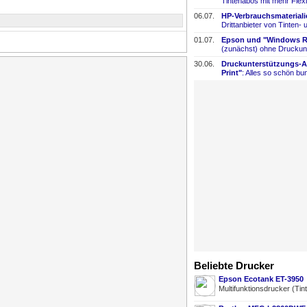
Tintenabos mit mehr Flexi
06.07.
HP-
​Verbrauchsmaterial
Drittanbieter von Tinten-
​
01.07.
Epson und "Windows Re
(zunächst) ohne Druckun
30.06.
Druckunterstützungs-
​
Print"
: Alles so schön bun
Beliebte Drucker
Epson Ecotank ET-3950
Multifunktionsdrucker (Tin