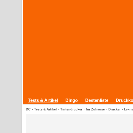
Tests & Artikel
Bingo
Bestenliste
Druckko
DC
Tests & Artikel
Tintendrucker
für Zuhause
Drucker
Lexma