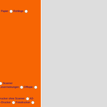
Papier
Rohlinge
Scanner
Lesermeinungen
Offtopic
rucker ohne Scanner
A3-
b-Drucker
Fotodrucker