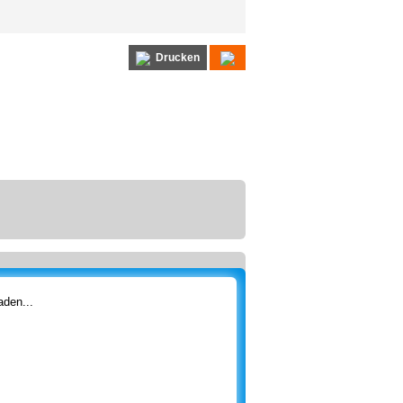
Drucken
den...