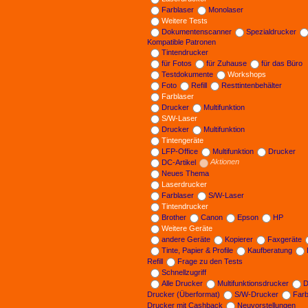
Farblaser
Monolaser
Weitere Tests
Dokumentenscanner
Spezialdrucker
Kompatible Patronen
Tintendrucker
für Fotos
für Zuhause
für das Büro
Testdokumente
Workshops
Foto
Refill
Resttintenbehälter
Farblaser
Drucker
Multifunktion
S/W-Laser
Drucker
Multifunktion
Tintengeräte
LFP-Office
Multifunktion
Drucker
DC-Artikel
Aktionen
Neues Thema
Laserdrucker
Farblaser
S/W-Laser
Tintendrucker
Brother
Canon
Epson
HP
Weitere Geräte
andere Geräte
Kopierer
Faxgeräte
Tinte, Papier & Profile
Kaufberatung
Refill
Frage zu den Tests
Schnellzugriff
Alle Drucker
Multifunktionsdrucker
D
Drucker (Überformat)
S/W-Drucker
Far
Drucker mit Cashback
Neuvorstellungen