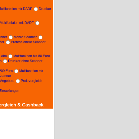
ultifunktion mit DADF
Drucker
Multifunktion mit DADF
nner
Mobile Scanner
ner
Professionelle Scanner
n-Abo
Multifunktion bis 80 Euro
on
Drucker ohne Scanner
 200 Euro
Multifunktion mit
Scanner
e Angebote
Preisvergleich
Einstellungen
ergleich & Cashback