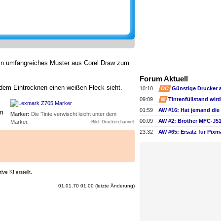
ein umfangreiches Muster aus Corel Draw zum
Forum Aktuell
 dem Eintrocknen einen weißen Fleck sieht.
10:10
DC
Günstige Drucker 
09:09
✉
01:59
im
Marker:
Die Tinte verwischt leicht unter dem
00:09
Marker.
Bild: Druckerchannel
23:32
AW #65: Ersatz für Pix
ve KI erstellt.
01.01.70 01:00 (letzte Änderung)