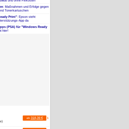
bilität und ohne Fixkosten
ien
: Maßnahmen und Erfolge gegen
 und Tonerkartuschen
ady Print"
: Epson steht
terstützungs-
​App da
Apps (PSA) für "Windows Ready
t hier!
318,39 €
ab
1
te)