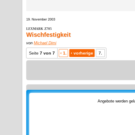
19. November 2003
LEXMARK Z705
Wischfestigkeit
von
Michael Dimi
Seite
7 von 7
‹ 1.
‹ vorherige
7.
Angebote werden gela