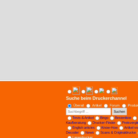
Suche beim Druckerchannel
Überall
Artikel
Forum
Produk
Suchen
Tests & Artikel
Bingo
Bestenliste
Kaufberatung
Drucker-Finder
Preisverg
English articles
Know-How
Artikel v
Decoder
News
Scans & Originaldrucke
Laserdrucker