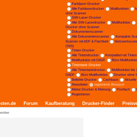
Farblaser-Drucker
Alle Farblaserdrucker
Multifunktion
M
ohne Scanner
S/W-Laser-Drucker
Alle S/W-Laserdrucker
Multifunktion
Drucker ohne Scanner
Dokumentenscanner
Alle Dokumentenscanner
Kompakte Sca
Scanner mit ADF & Flachbett
Netzwerkscan
(ISIS)
Tinten-Drucker
Alle Tintendrucker
Kompatibel mit Tinte
Multifunktion mit DADF
Büro-Multifunkti
Tintentank-Drucker
Alle Tintentankdrucker
Multifunktion bis
DADF
Büro-Multifunktion
Drucker ohne 
Beliebte Drucker
Cashback
Aktuell
Newsletter
registrierte Benutzer
Meine Drucker & Meinung
Postfach
Registrieren
sten.de
Forum
Kaufberatung
Drucker-Finder
Preisv
tember