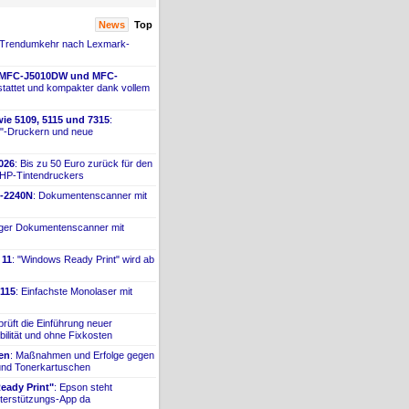
News
Top
 Trendumkehr nach Lexmark-
 MFC-
​J5010DW und MFC-
tattet und kompakter dank vollem
ie 5109, 5115 und 7315
:
"-
​Druckern und neue
026
: Bis zu 50 Euro zurück für den
 HP-
​Tintendruckers
-
​2240N
: Dokumentenscanner mit
iger Dokumentenscanner mit
 11
: "Windows Ready Print" wird ab
115
: Einfachste Monolaser mit
prüft die Einführung neuer
bilität und ohne Fixkosten
ien
: Maßnahmen und Erfolge gegen
 und Tonerkartuschen
ady Print"
: Epson steht
terstützungs-
​App da