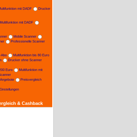
ultifunktion mit DADF
Drucker
Multifunktion mit DADF
nner
Mobile Scanner
ner
Professionelle Scanner
n-Abo
Multifunktion bis 80 Euro
on
Drucker ohne Scanner
 200 Euro
Multifunktion mit
Scanner
e Angebote
Preisvergleich
Einstellungen
ergleich & Cashback