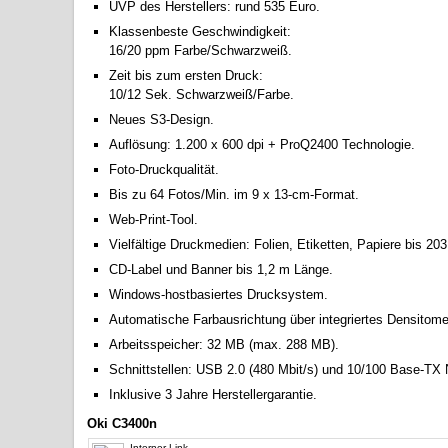
UVP des Herstellers: rund 535 Euro.
Klassenbeste Geschwindigkeit:
16/20 ppm Farbe/Schwarzweiß.
Zeit bis zum ersten Druck:
10/12 Sek. Schwarzweiß/Farbe.
Neues S3-Design.
Auflösung: 1.200 x 600 dpi + ProQ2400 Technologie.
Foto-Druckqualität.
Bis zu 64 Fotos/Min. im 9 x 13-cm-Format.
Web-Print-Tool.
Vielfältige Druckmedien: Folien, Etiketten, Papiere bis 203
CD-Label und Banner bis 1,2 m Länge.
Windows-hostbasiertes Drucksystem.
Automatische Farbausrichtung über integriertes Densitome
Arbeitsspeicher: 32 MB (max. 288 MB).
Schnittstellen: USB 2.0 (480 Mbit/s) und 10/100 Base-TX 
Inklusive 3 Jahre Herstellergarantie.
Oki C3400n
Interner Link