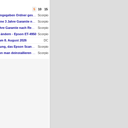
5
10
15
Scan wird nicht im angegeben Ordner gespeichert, wenn vom Bediendisplay gescannt wird
Scorpio
AW #3: Wie kann ich meine 3 Jahre Garantie nach Registrierung prüfen?
Scorpio
Wie kann ich meine 3 Jahre Garantie nach Registrierung prüfen?
Scorpio
ändern - Epson ET-4950
Scorpio
am 8. August 2026
DC
Ich erhalte die Mittelung, das Epson Scanner Monitor demnächst nicht mehr vom Mac unterstützt wird
Scorpio
Welche Software kann man deinstallieren - welche ich zwingend erforderlich
Scorpio