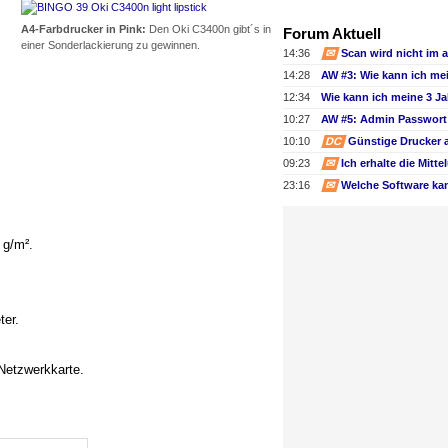
A4-Farbdrucker in Pink:
Den Oki C3400n gibt´s in
Forum Aktuell
einer Sonderlackierung zu gewinnen.
14:36
✉
14:28
12:34
10:27
AW #5: Admin Passwort 
10:10
DC
Günstige Drucker 
09:23
✉
23:16
✉
 g/m².
ter.
Netzwerkkarte.