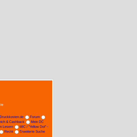
te
Druckkosten.de
Forum
leich & Cashback
Mein DC
on Lesern
MIC / "Yellow Dot" -
Recht
Erweiterte Suche