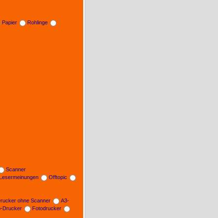
Papier
Rohlinge
Scanner
Lesermeinungen
Offtopic
rucker ohne Scanner
A3-
b-Drucker
Fotodrucker