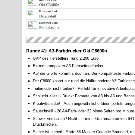
Oki C3400n
Externer Link
Datenblatt
Externer Link
Produktseite
Runde 41: A3-Farbdrucker Oki C8600n
UVP des Herstellers: rund 2.200 Euro.
Extrem kompakter A3-Farbseitendrucker.
Auf die Größe kommt´s doch an: Der kompakteste Farbdru
Der C8600 kostet nur rund die Hälfte anderer A3-Farblaser
Teilen oder nicht teilen? - Perfekt für innovative Arbeitsp
Schluckt alles! - Druckt Formate von A3 bis A6 und Banne
Kreativkünstler! - Auch ungewöhnliche Ideen perfekt umge
Sauschnell! - 26 A4-Farb- oder 32 Mono-Seiten pro Minut
Schwer verdaulich? Nicht mit mir! - Grammaturen von 64 b
Druckmedien.
Sicher ist sicher! - Satte 36 Monate Garantie Standard, mi