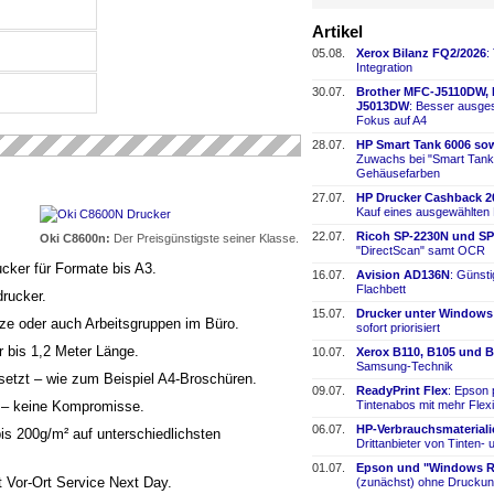
Artikel
05.08.
Xerox Bilanz FQ2/2026
:
Integration
30.07.
Brother MFC-
​J5110DW,
J5013DW
: Besser ausges
Fokus auf A4
28.07.
HP Smart Tank 6006 sow
Zuwachs bei "Smart Tank
Gehäusefarben
27.07.
HP Drucker Cashback 2
Kauf eines ausgewählten
22.07.
Ricoh SP-
​2230N und SP
Oki C8600n:
Der Preisgünstigste seiner Klasse.
"DirectScan" samt OCR
cker für Formate bis A3.
16.07.
Avision AD136N
: Günst
Flachbett
drucker.
15.07.
Drucker unter Windows
lätze oder auch Arbeitsgruppen im Büro.
sofort priorisiert
r bis 1,2 Meter Länge.
10.07.
Xerox B110, B105 und B
Samsung-
​Technik
setzt – wie zum Beispiel A4-Broschüren.
09.07.
ReadyPrint Flex
: Epson 
Tintenabos mit mehr Flexi
e – keine Kompromisse.
06.07.
HP-
​Verbrauchsmaterial
is 200g/m² auf unterschiedlichsten
Drittanbieter von Tinten-
​
01.07.
Epson und "Windows Re
t Vor-Ort Service Next Day.
(zunächst) ohne Druckun