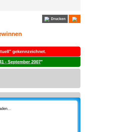
Drucken
gewinnen
aktuell" gekennzeichnet.
41 - September 2007
"
den...