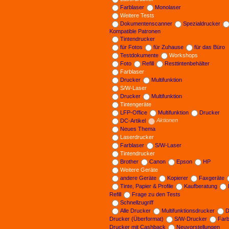
Farblaser
Monolaser
Weitere Tests
Dokumentenscanner
Spezialdrucker
Kompatible Patronen
Tintendrucker
für Fotos
für Zuhause
für das Büro
Testdokumente
Workshops
Foto
Refill
Resttintenbehälter
Farblaser
Drucker
Multifunktion
S/W-Laser
Drucker
Multifunktion
Tintengeräte
LFP-Office
Multifunktion
Drucker
DC-Artikel
Aktionen
Neues Thema
Laserdrucker
Farblaser
S/W-Laser
Tintendrucker
Brother
Canon
Epson
HP
Weitere Geräte
andere Geräte
Kopierer
Faxgeräte
Tinte, Papier & Profile
Kaufberatung
Refill
Frage zu den Tests
Schnellzugriff
Alle Drucker
Multifunktionsdrucker
D
Drucker (Überformat)
S/W-Drucker
Far
Drucker mit Cashback
Neuvorstellungen