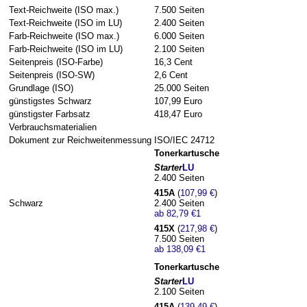
Text-Reichweite (ISO max.)
7.500 Seiten
Text-Reichweite (ISO im LU)
2.400 Seiten
Farb-Reichweite (ISO max.)
6.000 Seiten
Farb-Reichweite (ISO im LU)
2.100 Seiten
Seitenpreis (ISO-Farbe)
16,3 Cent
Seitenpreis (ISO-SW)
2,6 Cent
Grundlage (ISO)
25.000 Seiten
günstigstes Schwarz
107,99 Euro
günstigster Farbsatz
418,47 Euro
Verbrauchsmaterialien
Dokument zur Reichweitenmessung
ISO/IEC 24712
Tonerkartusche
Starter
LU
2.400 Seiten
415A
(
107,99 €
)
Schwarz
2.400 Seiten
ab
82,79 €
1
415X
(
217,98 €
)
7.500 Seiten
ab
138,09 €
1
Tonerkartusche
Starter
LU
2.100 Seiten
415A
(
139,49 €
)