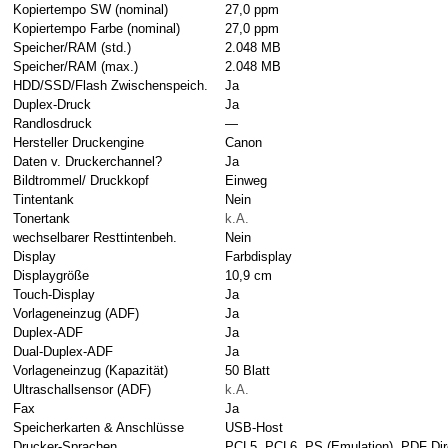
Kopiertempo SW (nominal)
27,0 ppm
Kopiertempo Farbe (nominal)
27,0 ppm
Speicher/RAM (std.)
2.048 MB
Speicher/RAM (max.)
2.048 MB
HDD/SSD/Flash Zwischenspeich.
Ja
Duplex-Druck
Ja
Randlosdruck
—
Hersteller Druckengine
Canon
Daten v. Druckerchannel?
Ja
Bildtrommel/ Druckkopf
Einweg
Tintentank
Nein
Tonertank
k.A.
wechselbarer Resttintenbeh.
Nein
Display
Farbdisplay
Displaygröße
10,9 cm
Touch-Display
Ja
Vorlageneinzug (ADF)
Ja
Duplex-ADF
Ja
Dual-Duplex-ADF
Ja
Vorlageneinzug (Kapazität)
50 Blatt
Ultraschallsensor (ADF)
k.A.
Fax
Ja
Speicherkarten & Anschlüsse
USB-Host
Drucker-Sprachen
PCL5, PCL6, PS (Emulation), PDF Dir