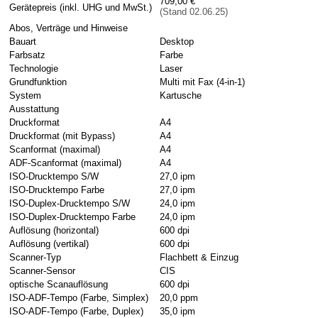
709,00 €
Gerätepreis (inkl. UHG und MwSt.)
(Stand 02.06.25)
Abos, Verträge und Hinweise
Bauart
Desktop
Farbsatz
Farbe
Technologie
Laser
Grundfunktion
Multi mit Fax (4-in-1)
System
Kartusche
Ausstattung
Druckformat
A4
Druckformat (mit Bypass)
A4
Scanformat (maximal)
A4
ADF-Scanformat (maximal)
A4
ISO-Drucktempo S/W
27,0 ipm
ISO-Drucktempo Farbe
27,0 ipm
ISO-Duplex-Drucktempo S/W
24,0 ipm
ISO-Duplex-Drucktempo Farbe
24,0 ipm
Auflösung (horizontal)
600 dpi
Auflösung (vertikal)
600 dpi
Scanner-Typ
Flachbett & Einzug
Scanner-Sensor
CIS
optische Scanauflösung
600 dpi
ISO-ADF-Tempo (Farbe, Simplex)
20,0 ppm
ISO-ADF-Tempo (Farbe, Duplex)
35,0 ipm