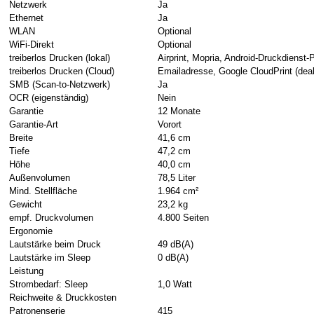
Netzwerk
Ja
Ethernet
Ja
WLAN
Optional
WiFi-Direkt
Optional
treiberlos Drucken (lokal)
Airprint, Mopria, Android-Druckdienst-
treiberlos Drucken (Cloud)
Emailadresse, Google CloudPrint (deak
SMB (Scan-to-Netzwerk)
Ja
OCR (eigenständig)
Nein
Garantie
12 Monate
Garantie-Art
Vorort
Breite
41,6 cm
Tiefe
47,2 cm
Höhe
40,0 cm
Außenvolumen
78,5 Liter
Mind. Stellfläche
1.964 cm²
Gewicht
23,2 kg
empf. Druckvolumen
4.800 Seiten
Ergonomie
Lautstärke beim Druck
49 dB(A)
Lautstärke im Sleep
0 dB(A)
Leistung
Strombedarf: Sleep
1,0 Watt
Reichweite & Druckkosten
Patronenserie
415