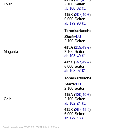
Cyan
2.100 Seiten
ab
100,92 €
1
415X
(
297,49 €
)
6.000 Seiten
ab
179,93 €
1
Tonerkartusche
Starter
LU
2.100 Seiten
415A
(
139,49 €
)
Magenta
2.100 Seiten
ab
103,49 €
1
415X
(
297,49 €
)
6.000 Seiten
ab
193,97 €
1
Tonerkartusche
Starter
LU
2.100 Seiten
415A
(
139,49 €
)
Gelb
2.100 Seiten
ab
102,24 €
1
415X
(
297,49 €
)
6.000 Seiten
ab
179,43 €
1
Bereitgestellt am 07.08.26, 05:31 Uhr in 201ms.