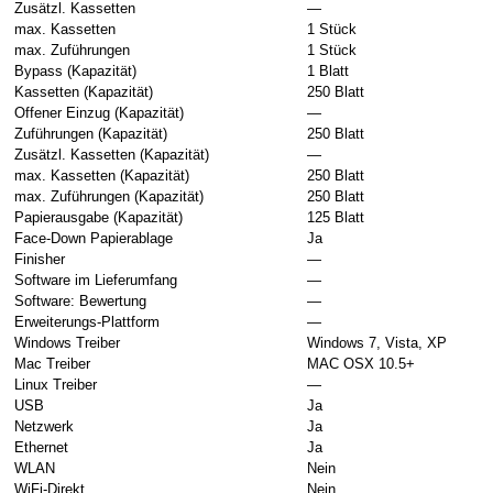
Zusätzl. Kassetten
—
max. Kassetten
1 Stück
max. Zuführungen
1 Stück
Bypass (Kapazität)
1 Blatt
Kassetten (Kapazität)
250 Blatt
Offener Einzug (Kapazität)
—
Zuführungen (Kapazität)
250 Blatt
Zusätzl. Kassetten (Kapazität)
—
max. Kassetten (Kapazität)
250 Blatt
max. Zuführungen (Kapazität)
250 Blatt
Papierausgabe (Kapazität)
125 Blatt
Face-Down Papierablage
Ja
Finisher
—
Software im Lieferumfang
—
Software: Bewertung
—
Erweiterungs-Plattform
—
Windows Treiber
Windows 7, Vista, XP
Mac Treiber
MAC OSX 10.5+
Linux Treiber
—
USB
Ja
Netzwerk
Ja
Ethernet
Ja
WLAN
Nein
WiFi-Direkt
Nein