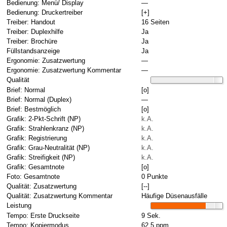
Bedienung: Menü/ Display
—
Bedienung: Druckertreiber
[+]
Treiber: Handout
16 Seiten
Treiber: Duplexhilfe
Ja
Treiber: Brochüre
Ja
Füllstandsanzeige
Ja
Ergonomie: Zusatzwertung
—
Ergonomie: Zusatzwertung Kommentar
—
Qualität
Brief: Normal
[o]
Brief: Normal (Duplex)
—
Brief: Bestmöglich
[o]
Grafik: 2-Pkt-Schrift (NP)
k.A.
Grafik: Strahlenkranz (NP)
k.A.
Grafik: Registrierung
k.A.
Grafik: Grau-Neutralität (NP)
k.A.
Grafik: Streifigkeit (NP)
k.A.
Grafik: Gesamtnote
[o]
Foto: Gesamtnote
0 Punkte
Qualität: Zusatzwertung
[--]
Qualität: Zusatzwertung Kommentar
Häufige Düsenausfälle
Leistung
Tempo: Erste Druckseite
9 Sek.
Tempo: Kopiermodus
62,5 ppm