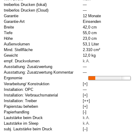
treiberlos Drucken (lokal)
—
treiberlos Drucken (Cloud)
—
Garantie
12 Monate
Garantie-Art
Einsenden
Breite
42,0 cm
Tiefe
55,0 cm
Höhe
23,0 cm
Außenvolumen
53,1 Liter
Mind. Stellfläche
2.310 cm²
Gewicht
12,0 kg
empf. Druckvolumen
k.A.
Ausstattung: Zusatzwertung
—
Ausstattung: Zusatzwertung Kommentar
—
Ergonomie
Verarbeitung/ Konstruktion
[+]
Installation: OPC
—
Installation: Verbrauchsmaterial
[+]
Installation: Treiber
[++]
Papierstau beheben
[+]
Papierhandling
[-]
Lautstärke beim Druck
k.A.
Lautstärke im Sleep
k.A.
subj. Lautstärke beim Druck
[--]