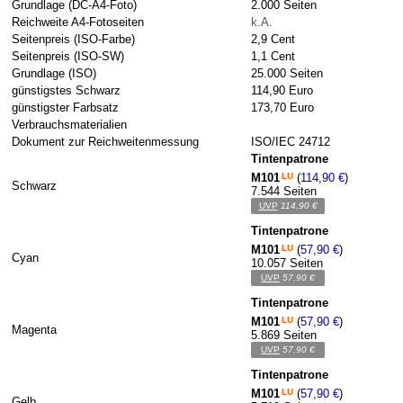
Grundlage (DC-A4-Foto)
2.000 Seiten
Reichweite A4-Fotoseiten
k.A.
Seitenpreis (ISO-Farbe)
2,9 Cent
Seitenpreis (ISO-SW)
1,1 Cent
Grundlage (ISO)
25.000 Seiten
günstigstes Schwarz
114,90 Euro
günstigster Farbsatz
173,70 Euro
Verbrauchsmaterialien
Dokument zur Reichweitenmessung
ISO/IEC 24712
Tintenpatrone
M101
LU
(
114,90 €
)
Schwarz
7.544 Seiten
UVP
114,90 €
Tintenpatrone
M101
LU
(
57,90 €
)
Cyan
10.057 Seiten
UVP
57,90 €
Tintenpatrone
M101
LU
(
57,90 €
)
Magenta
5.869 Seiten
UVP
57,90 €
Tintenpatrone
M101
LU
(
57,90 €
)
Gelb