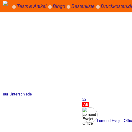
Tests & Artikel
Bingo
Bestenliste
Druckkosten.d
nur Unterschiede
32
Alt
Lomond Evojet Offi