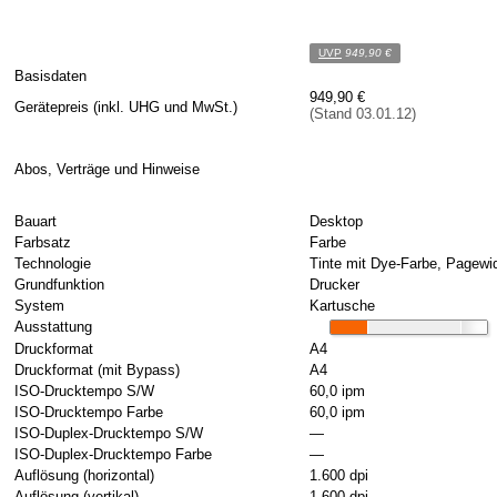
UVP
949,90 €
Basisdaten
949,90 €
Gerätepreis (inkl. UHG und MwSt.)
(Stand 03.01.12)
Abos, Verträge und Hinweise
Bauart
Desktop
Farbsatz
Farbe
Technologie
Tinte mit Dye-Farbe, Pagewi
Grundfunktion
Drucker
System
Kartusche
Ausstattung
Druckformat
A4
Druckformat (mit Bypass)
A4
ISO-Drucktempo S/W
60,0 ipm
ISO-Drucktempo Farbe
60,0 ipm
ISO-Duplex-Drucktempo S/W
—
ISO-Duplex-Drucktempo Farbe
—
Auflösung (horizontal)
1.600 dpi
Auflösung (vertikal)
1.600 dpi