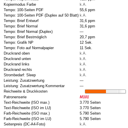
Kopiermodus Farbe
k.A.
Tempo: 100-Seiten PDF
55,6 ppm
Tempo: 100-Seiten PDF (Duplex auf 50 Blatt)
k.A.
Tempo: Brief Entwurf
31,6 ppm
Tempo: Brief Normal
31,6 ppm
Tempo: Brief Normal (Duplex)
—
Tempo: Brief Bestmöglich
20,7 ppm
Tempo: Grafik NP
12 Sek.
Tempo: Foto auf Normalpapier
11 Sek.
Druckrand oben
k.A.
Druckrand unten
k.A.
Druckrand links
k.A.
Druckrand rechts
k.A.
Strombedarf: Sleep
k.A.
Leistung: Zusatzwertung
—
Leistung: Zusatzwertung Kommentar
—
Reichweite & Druckkosten
Patronenserie
M101
Text-Reichweite (ISO max.)
3.770 Seiten
Text-Reichweite (ISO im LU)
3.770 Seiten
Farb-Reichweite (ISO max.)
5.790 Seiten
Farb-Reichweite (ISO im LU)
5.790 Seiten
Seitenpreis (DC-A4-Foto)
k.A.