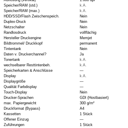
Speicher/RAM (std.)
k.A.
Speicher/RAM (max.)
k.A.
HDD/SSD/Flash Zwischenspeich.
Nein
Duplex-Druck
Nein
Netzschalter
Nein
Randlosdruck
vollflächig
Hersteller Druckengine
Memjet
Bildtrommel/ Druckkopf
permanent
Tintentank
Nein
Daten v. Druckerchannel?
Ja
Tonertank
k.A.
wechselbarer Resttintenbeh.
k.A.
Speicherkarten & Anschlüsse
—
Display
k.A.
Displaygröße
—
Qualität Farbdisplay
—
Touch-Display
Nein
Drucker-Sprachen
GDI (Hostbasiert)
max. Papiergewicht
300 g/m²
Druckformat (Bypass)
A4
Kassetten
1 Stück
Offener Einzug
—
Zuführungen
1 Stück