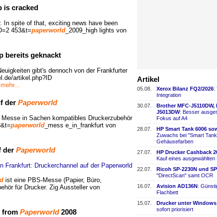
 is cracked
. In spite of that, exciting news have been
?ID=2 453&t=
paperworld
_2009_high lights von
p bereits geknackt
euigkeiten gibt's dennoch von der Frankfurter
.de/artikel.php?ID
Artikel
mehr...
05.08.
Xerox Bilanz FQ2/2026
:
Integration
uf der
Paperworld
30.07.
Brother MFC-
​J5110DW,
J5013DW
: Besser ausges
en Messe in Sachen kompatibles Druckerzubehör
Fokus auf A4
8&t=
paperworld
_mess e_in_frankfurt von
28.07.
HP Smart Tank 6006 sow
Zuwachs bei "Smart Tank
Gehäusefarben
f der
Paperworld
27.07.
HP Drucker Cashback 2
Kauf eines ausgewählten
22.07.
Ricoh SP-
​2230N und SP
"DirectScan" samt OCR
d
ist eine PBS-Messe (Papier, Büro,
16.07.
Avision AD136N
: Günst
hör für Drucker. Zig Aussteller von
Flachbett
15.07.
Drucker unter Windows
sofort priorisiert
s from
Paperworld
2008