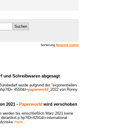
Suchen
Sortierung
Neueste zuerst
rf und Schreibwaren abgesagt
Bürobedarf wurde aufgrund der "exponentiellen
l.php?ID= 4550&t=
paperworld
_2022 von Ronny
on 2021 -
Paperworld
wird verschoben
e werden bis einschließlich März 2021 keine
.de/artikel.p hp?ID=4291&t=international
dzinske
mehr...