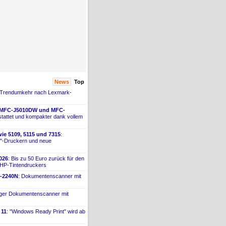
News
Top
 Trendumkehr nach Lexmark-
 MFC-
​J5010DW und MFC-
tattet und kompakter dank vollem
ie 5109, 5115 und 7315
:
"-
​Druckern und neue
026
: Bis zu 50 Euro zurück für den
 HP-
​Tintendruckers
-
​2240N
: Dokumentenscanner mit
iger Dokumentenscanner mit
 11
: "Windows Ready Print" wird ab