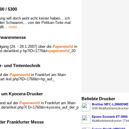
00 / 5300
ng will doch wohl echt keiner haben... ich
r den Schwamm... von der Pelikan-Tinte mal
lt...
mehr...
erwarenmesse
ang (24. - 28.1.2007) über die
Paperworld
in
el.de/artikel.p hp?ID=1776&t=
paperworld
_20
er- und Tintentechnik
uf der
Paperworld
in Frankfurt am Main
de/art ikel.php?ID=1768&t=hp_auf_
nd um Kyocera-Drucker
Beliebte Drucker
and auf der
Paperworld
in Frankfurt am Main
Brother MFC-L2860DWE
nel.de/artikel.php?I D=1760&t=kyocera_auf_der_p
S/W-Multifunktionsdrucke
Epson Ecotank ET-3950
Multifunktionsdrucker (Tin
der Frankfurter Messe