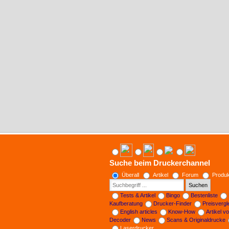
Suche beim Druckerchannel
Überall
Artikel
Forum
Produk
Suchen
Tests & Artikel
Bingo
Bestenliste
Kaufberatung
Drucker-Finder
Preisverg
English articles
Know-How
Artikel v
Decoder
News
Scans & Originaldrucke
Laserdrucker