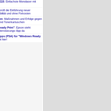
115
: Einfachste Monolaser mit
prüft die Einführung neuer
bilität und ohne Fixkosten
ien
: Maßnahmen und Erfolge gegen
 und Tonerkartuschen
ady Print"
: Epson steht
terstützungs-
​App da
Apps (PSA) für "Windows Ready
t hier!