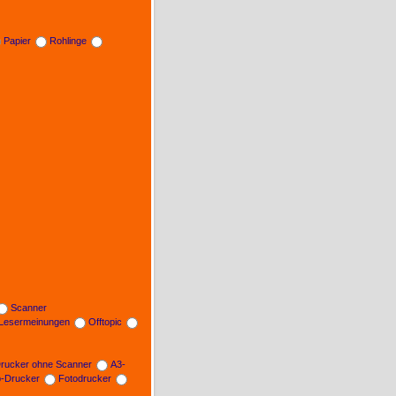
Papier
Rohlinge
Scanner
Lesermeinungen
Offtopic
rucker ohne Scanner
A3-
b-Drucker
Fotodrucker