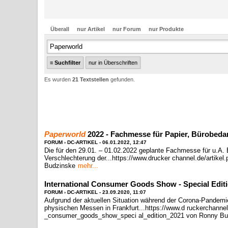
Überall
nur Artikel
nur Forum
nur Produkte
≡
Suchfilter
nur in Überschriften
Es wurden
21 Textstellen
gefunden.
Paperworld
2022 - Fachmesse für Papier, Bürobeda
FORUM › DC-ARTIKEL - 06.01.2022, 12:47
Die für den 29.01. – 01.02.2022 geplante Fachmesse für u.A. 
Verschlechterung der...https://www.drucker channel.de/artike
Budzinske
mehr...
International Consumer Goods Show - Special Editi
FORUM › DC-ARTIKEL - 23.09.2020, 11:07
Aufgrund der aktuellen Situation während der Corona-Pandemi
physischen Messen in Frankfurt...https://www.d ruckerchannel
_consumer_goods_show_speci al_edition_2021 von Ronny Bu