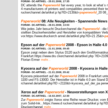
FORUM › DC-ARTIKEL - 29.01.2008, 17:35
DC attends the
Paperworld
fair every year, to look at what´s 
4 manufacturers of printers and compatibles presented their t
ruckerchannel.de/artikel.p hp?ID=2130&t=
paperworld
_20 08_
Paperworld
08: Alle Neuigkeiten - Spannende News
FORUM › DC-ARTIKEL - 28.01.2008, 13:03
Wie jedes Jahr besucht Druckerchannel die
Paperworld
- die
stellten Druckerhersteller und Hersteller von kompatiblem Ver
vor.https://www.druckerch annel.de/artikel.php?ID=21 25&t=
pa
Epson auf der
Paperworld
2008 - Epson in Halle 4.0
FORUM › DC-ARTIKEL - 21.01.2008, 09:45
Epson zeigt neben dem Stylus D120 auch den Großformatdruc
Frankfurt.https://www.dru ckerchannel.de/artikel.php ?ID=2
Florian Ermer
mehr...
Kyocera auf der
Paperworld
2008 - Kyocera in Halle
FORUM › DC-ARTIKEL - 21.01.2008, 09:42
Kyocera präsentiert auf der
Paperworld
2008 in Frankfurt unt
1100 und FS-1300D. Der Hersteller ist in Halle 4.0 am Stand 
rchannel.de/artikel.php?ID =2110&t=kyocera_auf_der_pa perwo
Xerox auf der
Paperworld
- Neuvorstellungen von X
FORUM › DC-ARTIKEL - 16.02.2007, 12:30
Zur
Paperworld
zeigte Xerox eine Reihe neuer Drucker, vom E
zum Solid-Ink...https://www.d ruckerchannel.de/artikel.p hp?
Druckerchannel
mehr...