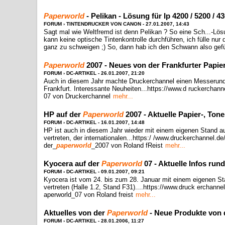
Paperworld
- Pelikan - Lösung für Ip 4200 / 5200 / 43
FORUM › TINTENDRUCKER VON CANON - 27.01.2007, 14:43
Sagt mal wie Weltfremd ist denn Pelikan ? So eine Sch...-Lösu
kann keine optische Tintenkontrolle durchführen, ich fülle nu
ganz zu schweigen ;) So, dann hab ich den Schwann also gefül
Paperworld
2007 - Neues von der Frankfurter Papi
FORUM › DC-ARTIKEL - 26.01.2007, 21:20
Auch in diesem Jahr machte Druckerchannel einen Messerundg
Frankfurt. Interessante Neuheiten...https://www.d ruckerchann
07 von Druckerchannel
mehr...
HP auf der
Paperworld
2007 - Aktuelle Papier-, Ton
FORUM › DC-ARTIKEL - 16.01.2007, 14:48
HP ist auch in diesem Jahr wieder mit einem eigenen Stand a
vertreten, der internationalen...https:/ /www.druckerchannel.
der_
paperworld
_2007 von Roland fReist
mehr...
Kyocera auf der
Paperworld
07 - Aktuelle Infos ru
FORUM › DC-ARTIKEL - 09.01.2007, 09:21
Kyocera ist vom 24. bis zum 28. Januar mit einem eigenen St
vertreten (Halle 1.2, Stand F31)....https://www.druck erchan
aperworld_07 von Roland freist
mehr...
Aktuelles von der
Paperworld
- Neue Produkte von 
FORUM › DC-ARTIKEL - 28.01.2006, 11:27