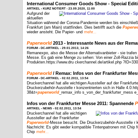
International Consumer Goods Show - Special Edit
ARTIKEL › KURZ NOTIERT - 23.09.2020, 11:00
Aufgrund der
aktuellen
Situation während der Corona-Pandemie werden bis einschlie
Frankfurt (am Main) stattfinden. Dies betrifft auch die
Paperwo
wieder ansteht. Die Papier- und
mehr...
Paperworld
2013 - Interessante News aus der Rema
FORUM › DC-ARTIKEL - 29.01.2013, 14:26
Remanexpo, also die Messe der Alternativanbieter - sie trafen s
Messe. Es gab eine Menge zu sehen: Von einer Zoll-Razzia bi
Produkten.https://www.dru ckerchannel.de/artikel.php ?ID=33
Paperworld
/ Remax: Infos von der Frankfurter Me
FORUM › DC-ARTIKEL - 02.02.2011, 13:54
Druckerchannel hat alle wichtigen Aussteller auf der Frankfurt
Druckerzubehör-Ausstelle r konzentrierten sich in Halle 4.0.h
38&t=
paperworld
_remax_info s_von_der_frankfurter_mess e_
Infos von der Frankfurter Messe 2011: Spannende
P
ARTIKEL › NEWS - 02.02.2011, 13:54
Druckerchannel hat alle wichtigen
Aussteller auf der Frankfurter
Paperworld
-Messe besucht. Die Druckerzubehör-Ausstelle r ko
Nachricht: Es gibt weder kompatible Tintenpatronen mit Chip 
Chip
mehr...