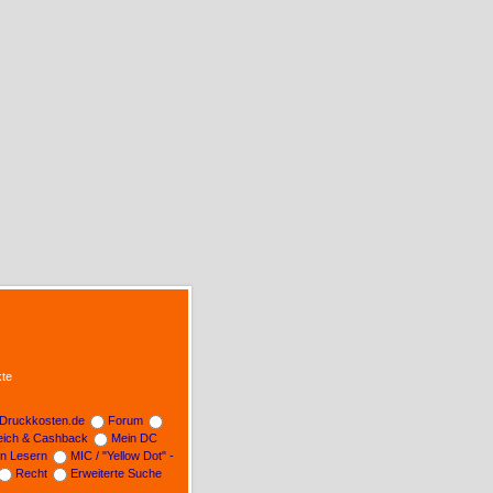
te
Druckkosten.de
Forum
leich & Cashback
Mein DC
on Lesern
MIC / "Yellow Dot" -
Recht
Erweiterte Suche