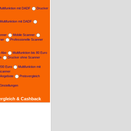
ultifunktion mit DADF
Drucker
Multifunktion mit DADF
nner
Mobile Scanner
ner
Professionelle Scanner
n-Abo
Multifunktion bis 80 Euro
on
Drucker ohne Scanner
 200 Euro
Multifunktion mit
Scanner
e Angebote
Preisvergleich
Einstellungen
ergleich & Cashback