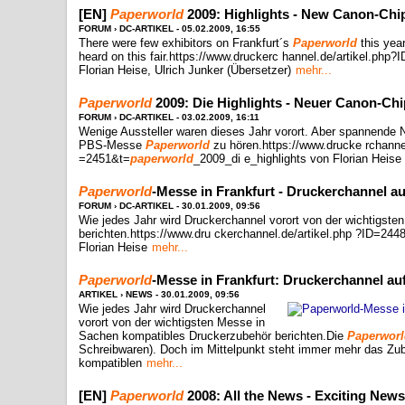
[EN]
Paperworld
2009: Highlights - New Canon-Chip
FORUM › DC-ARTIKEL - 05.02.2009, 16:55
There were few exhibitors on Frankfurt´s
Paperworld
this year
heard on this fair.https://www.druckerc hannel.de/artikel.php
Florian Heise, Ulrich Junker (Übersetzer)
mehr...
Paperworld
2009: Die Highlights - Neuer Canon-Chi
FORUM › DC-ARTIKEL - 03.02.2009, 16:11
Wenige Aussteller waren dieses Jahr vorort. Aber spannende N
PBS-Messe
Paperworld
zu hören.https://www.drucke rchannel
=2451&t=
paperworld
_2009_di e_highlights von Florian Heise
Paperworld
-Messe in Frankfurt - Druckerchannel a
FORUM › DC-ARTIKEL - 30.01.2009, 09:56
Wie jedes Jahr wird Druckerchannel vorort von der wichtigst
berichten.https://www.dru ckerchannel.de/artikel.php ?ID=244
Florian Heise
mehr...
Paperworld
-Messe in Frankfurt: Druckerchannel au
ARTIKEL › NEWS - 30.01.2009, 09:56
Wie jedes Jahr wird Druckerchannel
vorort von der wichtigsten Messe in
Sachen kompatibles Druckerzubehör berichten.Die
Paperworl
Schreibwaren). Doch im Mittelpunkt steht immer mehr das Zube
kompatiblen
mehr...
[EN]
Paperworld
2008: All the News - Exciting New