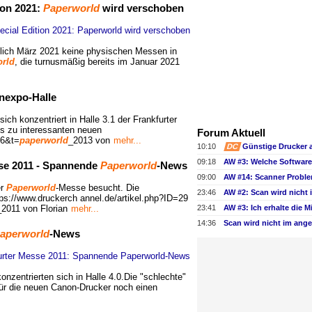
ion 2021:
Paperworld
wird verschoben
ßlich März 2021 keine physischen Messen in
rld
, die turnusmäßig bereits im Januar 2021
nexpo-Halle
ich konzentriert in Halle 3.1 der Frankfurter
s zu interessanten neuen
Forum Aktuell
06&t=
paperworld
_2013 von
mehr...
10:10
DC
Günstige Drucker 
09:18
sse 2011 - Spannende
Paperworld
-News
09:00
er
Paperworld
-Messe besucht. Die
23:46
ttps://www.druckerch annel.de/artikel.php?ID=29
2011 von Florian
mehr...
23:41
14:36
aperworld
-News
nzentrierten sich in Halle 4.0.Die "schlechte"
für die neuen Canon-Drucker noch einen