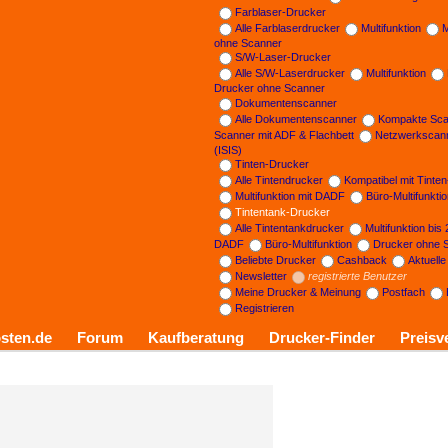
Farblaser-Drucker
Alle Farblaserdrucker
Multifunktion
M
ohne Scanner
S/W-Laser-Drucker
Alle S/W-Laserdrucker
Multifunktion
Drucker ohne Scanner
Dokumentenscanner
Alle Dokumentenscanner
Kompakte Sca
Scanner mit ADF & Flachbett
Netzwerkscan
(ISIS)
Tinten-Drucker
Alle Tintendrucker
Kompatibel mit Tinte
Multifunktion mit DADF
Büro-Multifunkti
Tintentank-Drucker
Alle Tintentankdrucker
Multifunktion bis
DADF
Büro-Multifunktion
Drucker ohne 
Beliebte Drucker
Cashback
Aktuell
Newsletter
registrierte Benutzer
Meine Drucker & Meinung
Postfach
Registrieren
sten.de
Forum
Kaufberatung
Drucker-Finder
Preisv