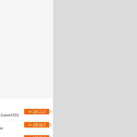
284,71 €
ab
1
r (Laser/LED)
299,00 €
ab
1
te)