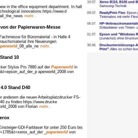
10.07.
Xerox B110, B105 und B
Samsung-
​Technik
new in the office equipment department. In hall
echnological innovations.https://www.d
09.07.
ReadyPrint Flex
: Epson 
all_the_news
mehr...
Tintenabos mit mehr Flexi
06.07.
HP-
​Verbrauchsmaterial
 von der Papierwaren-Messe
Drittanbieter von Tinten-
​
01.07.
Epson und "Windows Re
 Fachmesse für Büromaterial - in Halle 4
(zunächst) ohne Druckun
brauchsmaterial ihre Neuerungen
30.06.
Druckunterstützungs-
​
perworld
_08_alle_ne
mehr...
Print"
: Alles so schön bun
 Stand 10
ker Stylus Pro 7880 auf der
Paperworld
in
109&t=epson_auf_der_p aperworld_2008 von
 4.0 Stand D40
er anderem die neuen Arbeitsplatzdrucker FS-
D40 zu finden.https://www.drucke
rld_2008 von Florian
mehr...
erox
insteiger-GDI-Farblaser für unter 250 Euro bis
ID=1785&t=xerox_auf_der _
paperworld
von