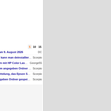
5
10
15
am 9. August 2026
DC
AW #3: Welche Software kann man deinstallieren - welche ich zwingend erforderlich
Scorpio
AW #14: Scanner Problem mit HP Color Laserjet Pro MFP M479fdw
George55
AW #2: Scan wird nicht im angegeben Ordner gespeichert, wenn vom Bediendisplay gescannt wird
Scorpio
AW #3: Ich erhalte die Mittelung, das Epson Scanner Monitor demnächst nicht mehr vom Mac unterstützt wird
Scorpio
Scan wird nicht im angegeben Ordner gespeichert, wenn vom Bediendisplay gescannt wird
Scorpio