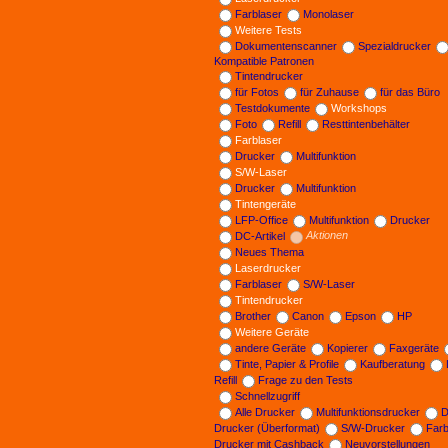
Farblaser
Monolaser
Weitere Tests
Dokumentenscanner
Spezialdrucker
Kompatible Patronen
Tintendrucker
für Fotos
für Zuhause
für das Büro
Testdokumente
Workshops
Foto
Refill
Resttintenbehälter
Farblaser
Drucker
Multifunktion
S/W-Laser
Drucker
Multifunktion
Tintengeräte
LFP-Office
Multifunktion
Drucker
DC-Artikel
Aktionen
Neues Thema
Laserdrucker
Farblaser
S/W-Laser
Tintendrucker
Brother
Canon
Epson
HP
Weitere Geräte
andere Geräte
Kopierer
Faxgeräte
Tinte, Papier & Profile
Kaufberatung
Refill
Frage zu den Tests
Schnellzugriff
Alle Drucker
Multifunktionsdrucker
D
Drucker (Überformat)
S/W-Drucker
Far
Drucker mit Cashback
Neuvorstellungen