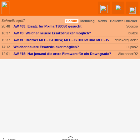
Schnellzugriff
Forum
Meinung
News
Beliebte Drucker
Angebote werden geladen...
20:48
AW #63: Ersatz für Pixma TS8050 gesucht
Scorpio
18:37
AW #3: Welcher neuere Ersatzdrucker möglich?
budze
15:37
AW #1: Brother MFC-J5110DW, MFC-J5010DW und MFC-J5013DW - Besser ausgestattet und kompakter dank vollem Fokus auf A4
druckerquaeler
14:12
Welcher neuere Ersatzdrucker möglich?
Lupus2
12:01
AW #15: Hat jemand die erste Firmware für ein Downgrade?
AlexanderR2
Forum
Bestpreise