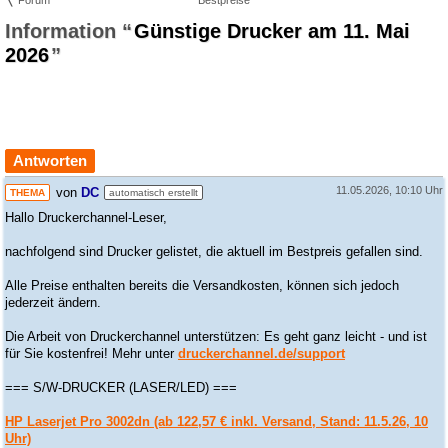
Günstige Drucker am 11. Mai
2026
Antworten
11.05.2026, 10:10 Uhr
von
DC
THEMA
automatisch erstellt
Hallo Druckerchannel-Leser,
nachfolgend sind Drucker gelistet, die aktuell im Bestpreis gefallen sind.
Alle Preise enthalten bereits die Versandkosten, können sich jedoch
jederzeit ändern.
Die Arbeit von Druckerchannel unterstützen: Es geht ganz leicht - und ist
für Sie kostenfrei! Mehr unter
druckerchannel.de/support
=== S/W-DRUCKER (LASER/LED) ===
HP Laserjet Pro 3002dn (ab 122,57 € inkl. Versand, Stand: 11.5.26, 10
Uhr)