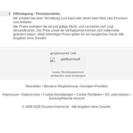
1
Offenlegung - Provisionslinks
Wir erhalten bei einer Vermittlung zum Kauf oder direkt beim Klick eine Provision
vom Anbieter.
Alle Preise enthalten die derzeit gültige MwSt. und verstehen sich zzgl.
Versandkosten. Der Preis sowie die Verfügbarkeit können sich mittlerweile
geändert haben. Weiß hinterlegte Preise gelten für ein baugleiches Gerät. Alle
Angaben ohne Gewähr.
gesponserter Link
Leere Druckerpatronen
verkaufen statt entsorgen
Newsletter
•
Benutzer-Registrierung
•
Anzeigen-Preisliste
Impressum
•
Datenschutz
•
Cookie-Einstellungen
•
Cookie-Richtlinien
•
DC unterstützen
•
Desktop/Klassik-Ansicht
© 1998-2026 Druckerchannel.de - Alle Angaben ohne Gewähr.