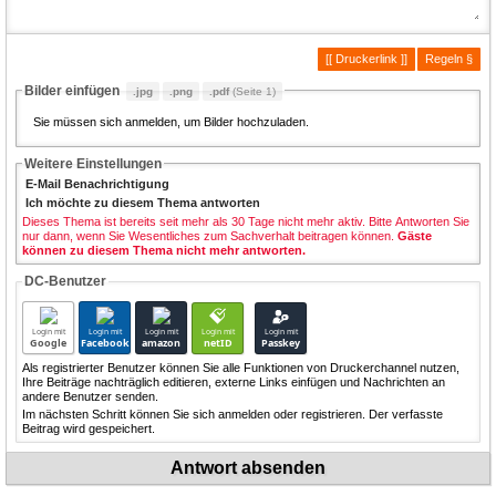
[[ Druckerlink ]]
Regeln §
Bilder einfügen
.jpg
.png
.pdf
(Seite 1)
Sie müssen sich anmelden, um Bilder hochzuladen.
Weitere Einstellungen
E-Mail Benachrichtigung
Ich möchte zu diesem Thema antworten
Dieses Thema ist bereits seit mehr als 30 Tage nicht mehr aktiv. Bitte Antworten Sie
nur dann, wenn Sie Wesentliches zum Sachverhalt beitragen können.
Gäste
können zu diesem Thema nicht mehr antworten.
DC-Benutzer
Login mit
Login mit
Login mit
Login mit
Login mit
Google
Facebook
amazon
netID
Passkey
Als registrierter Benutzer können Sie alle Funktionen von Druckerchannel nutzen,
Ihre Beiträge nachträglich editieren, externe Links einfügen und Nachrichten an
andere Benutzer senden.
Im nächsten Schritt können Sie sich anmelden oder registrieren. Der verfasste
Beitrag wird gespeichert.
Antwort absenden