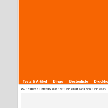
Tests & Artikel
Bingo
Bestenliste
Druckko
DC
Forum
Tintendrucker
HP
HP Smart Tank 7005
HP Smart T