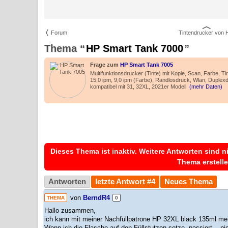
Forum
Tintendrucker von 
HP Smart Tank 7000
Frage zum
HP Smart Tank 7005
Multifunktionsdrucker (Tinte) mit Kopie, Scan, Farbe, Ti
15,0 ipm, 9,0 ipm (Farbe), Randlosdruck, Wlan, Duplex
kompatibel mit 31, 32XL, 2021er Modell
(mehr Daten)
Dieses Thema ist inaktiv. Weitere Antworten sind n
Thema erstelle
Antworten
letzte Antwort #4
Neues Thema
von
BerndR4
THEMA
0
Hallo zusammen,
ich kann mit meiner Nachfüllpatrone HP 32XL black 135ml mei
Wenn ich die Flasche auf den Füllstutzen setze, passiert .. nich