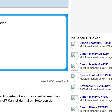
den...
Beliebte Drucker
Epson Ecotank ET-3950
Multifunktionsdrucker (Tin
Canon Maxify MB5150
Multifunktionsdrucker (Pig
Canon Maxify GX4050
Multifunktionsdrucker (Pig
Epson Ecotank ET-4950
Multifunktionsdrucker (Tin
22.08.2024, 10:05 Uhr
Brother MFC-L2860DWE
S/W-Multifunktionsdrucke
r Tank überhaupt noch Tinte aufnehmen kann.
Canon Maxify GX7150
g ist? Kannst du mal ein Foto von der
Multifunktionsdrucker (Pig
Canon Pixma TS7750i
Multifunktionsdrucker (Tin