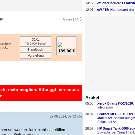
14:12
Welcher neuere Ersatzd
12:01
HP
Antwort #4
32XL
ntentank,
(für 6.000 Seiten)
druck,
Handbuch
189,00 €
Vorstellung
icht mehr möglich. Bitte ggf. ein neues
n.
Artikel
05.08.
Xerox Bilanz FQ2/2026
:
Integration
30.07.
Brother MFC-
​J5110DW,
22.08.2024, 09:52 Uhr
J5013DW
: Besser ausges
Fokus auf A4
28.07.
HP Smart Tank 6006 sow
nen schwarzen Tank nicht nachfüllen.
Zuwachs bei "Smart Tank
ts, es läuft nicht rein.