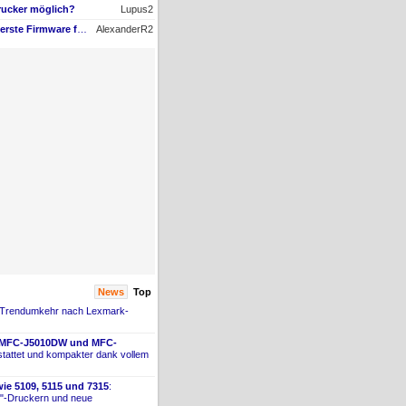
rucker möglich?
Lupus2
AW #15: Hat jemand die erste Firmware für ein Downgrade?
AlexanderR2
News
Top
 Trendumkehr nach Lexmark-
 MFC-
​J5010DW und MFC-
tattet und kompakter dank vollem
ie 5109, 5115 und 7315
:
"-
​Druckern und neue