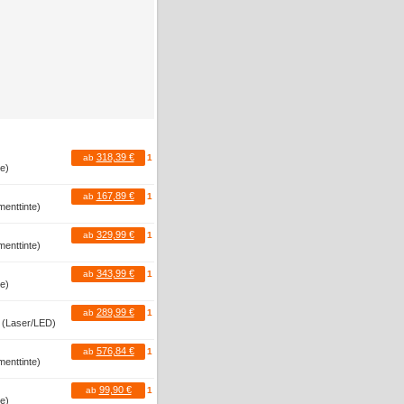
318,39 €
ab
1
te)
167,89 €
ab
1
menttinte)
329,99 €
ab
1
menttinte)
343,99 €
ab
1
te)
289,99 €
ab
1
r (Laser/LED)
576,84 €
ab
1
menttinte)
99,90 €
ab
1
te)