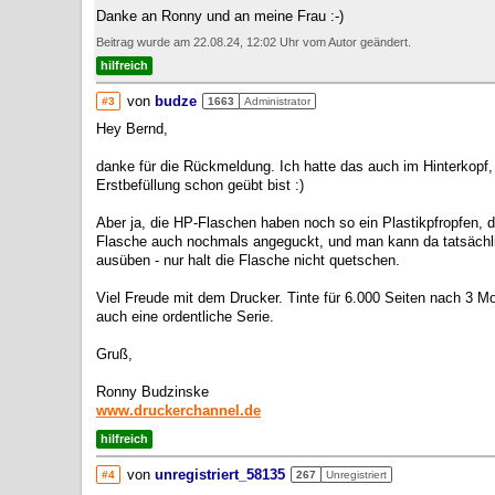
Danke an Ronny und an meine Frau :-)
Beitrag wurde am 22.08.24, 12:02 Uhr vom Autor geändert.
hilfreich
von
budze
#3
1663
Administrator
Hey Bernd,
danke für die Rückmeldung. Ich hatte das auch im Hinterkopf,
Erstbefüllung schon geübt bist :)
Aber ja, die HP-Flaschen haben noch so ein Plastikpfropfen, d
Flasche auch nochmals angeguckt, und man kann da tatsächl
ausüben - nur halt die Flasche nicht quetschen.
Viel Freude mit dem Drucker. Tinte für 6.000 Seiten nach 3 Mo
auch eine ordentliche Serie.
Gruß,
Ronny Budzinske
www.druckerchannel.de
hilfreich
von
unregistriert_58135
#4
267
Unregistriert