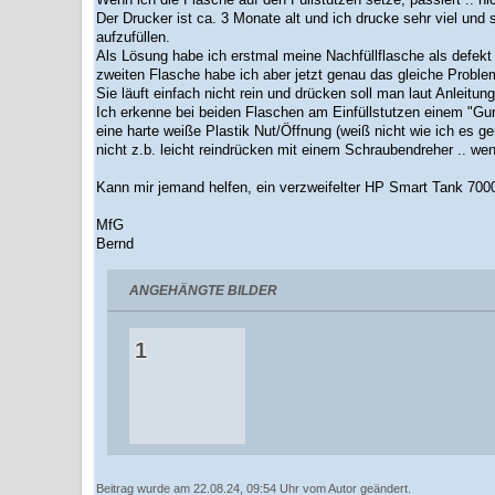
Der Drucker ist ca. 3 Monate alt und ich drucke sehr viel un
aufzufüllen.
Als Lösung habe ich erstmal meine Nachfüllflasche als defekt d
zweiten Flasche habe ich aber jetzt genau das gleiche Proble
Sie läuft einfach nicht rein und drücken soll man laut Anleitung
Ich erkenne bei beiden Flaschen am Einfüllstutzen einem "Gum
eine harte weiße Plastik Nut/Öffnung (weiß nicht wie ich es ge
nicht z.b. leicht reindrücken mit einem Schraubendreher .. wenn
Kann mir jemand helfen, ein verzweifelter HP Smart Tank 700
MfG
Bernd
ANGEHÄNGTE BILDER
Beitrag wurde am 22.08.24, 09:54 Uhr vom Autor geändert.