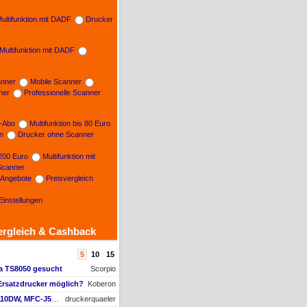
ultifunktion mit DADF
Drucker
Multifunktion mit DADF
nner
Mobile Scanner
ner
Professionelle Scanner
n-Abo
Multifunktion bis 80 Euro
on
Drucker ohne Scanner
 200 Euro
Multifunktion mit
Scanner
e Angebote
Preisvergleich
Einstellungen
ergleich & Cashback
5
10
15
ma TS8050 gesucht
Scorpio
Ersatzdrucker möglich?
Koberon
AW #1: Brother MFC-J5110DW, MFC-J5010DW und MFC-J5013DW - Besser ausgestattet und kompakter dank vollem Fokus auf A4
druckerquaeler