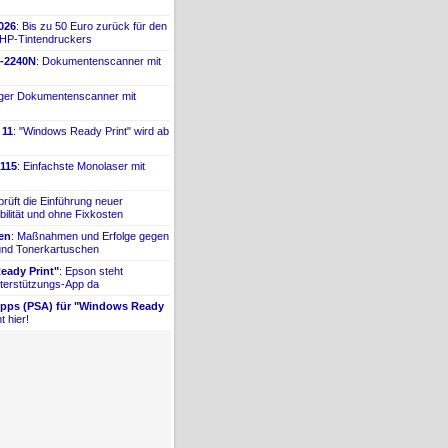
026
: Bis zu 50 Euro zurück für den
 HP-
​Tintendruckers
-
​2240N
: Dokumentenscanner mit
iger Dokumentenscanner mit
 11
: "Windows Ready Print" wird ab
115
: Einfachste Monolaser mit
prüft die Einführung neuer
bilität und ohne Fixkosten
ien
: Maßnahmen und Erfolge gegen
 und Tonerkartuschen
ady Print"
: Epson steht
terstützungs-
​App da
Apps (PSA) für "Windows Ready
t hier!