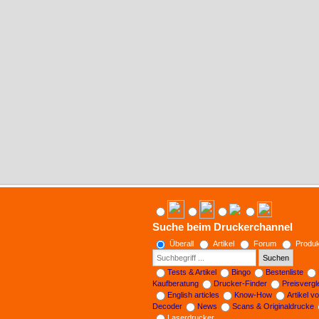
Suche beim Druckerchannel
Überall
Artikel
Forum
Produk
Suchen
Tests & Artikel
Bingo
Bestenliste
Kaufberatung
Drucker-Finder
Preisverg
English articles
Know-How
Artikel v
Decoder
News
Scans & Originaldrucke
Laserdrucker