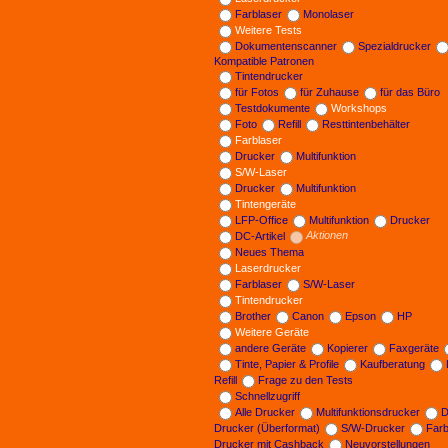
Farblaser
Monolaser
Weitere Tests
Dokumentenscanner
Spezialdrucker
Kompatible Patronen
Tintendrucker
für Fotos
für Zuhause
für das Büro
Testdokumente
Workshops
Foto
Refill
Resttintenbehälter
Farblaser
Drucker
Multifunktion
S/W-Laser
Drucker
Multifunktion
Tintengeräte
LFP-Office
Multifunktion
Drucker
DC-Artikel
Aktionen
Neues Thema
Laserdrucker
Farblaser
S/W-Laser
Tintendrucker
Brother
Canon
Epson
HP
Weitere Geräte
andere Geräte
Kopierer
Faxgeräte
Tinte, Papier & Profile
Kaufberatung
Refill
Frage zu den Tests
Schnellzugriff
Alle Drucker
Multifunktionsdrucker
D
Drucker (Überformat)
S/W-Drucker
Far
Drucker mit Cashback
Neuvorstellungen