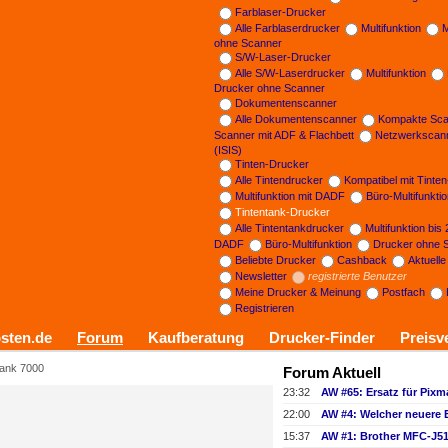
Farblaser-Drucker
Alle Farblaserdrucker
Multifunktion
M
ohne Scanner
S/W-Laser-Drucker
Alle S/W-Laserdrucker
Multifunktion
Drucker ohne Scanner
Dokumentenscanner
Alle Dokumentenscanner
Kompakte Sca
Scanner mit ADF & Flachbett
Netzwerkscan
(ISIS)
Tinten-Drucker
Alle Tintendrucker
Kompatibel mit Tinte
Multifunktion mit DADF
Büro-Multifunkti
Tintentank-Drucker
Alle Tintentankdrucker
Multifunktion bis
DADF
Büro-Multifunktion
Drucker ohne 
Beliebte Drucker
Cashback
Aktuell
Newsletter
registrierte Benutzer
Meine Drucker & Meinung
Postfach
Registrieren
sten.de
Forum
Kaufberatung
Drucker-Finder
Preisv
ank 7000
Forum Aktuell
23:32
AW #65: Ersatz für Pix
22:00
AW #4: Welcher neuere 
15:37