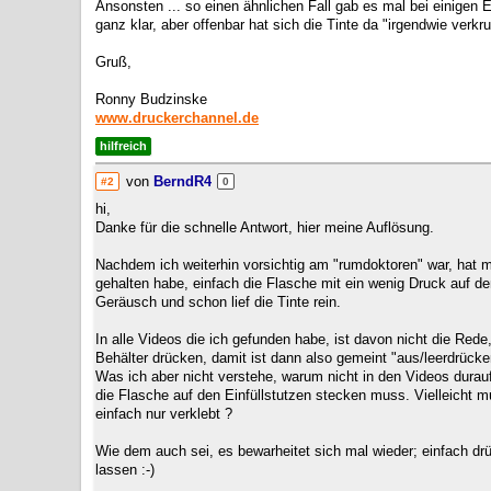
Ansonsten ... so einen ähnlichen Fall gab es mal bei einigen
ganz klar, aber offenbar hat sich die Tinte da "irgendwie verkru
Gruß,
Ronny Budzinske
www.druckerchannel.de
hilfreich
von
BerndR4
#2
0
hi,
Danke für die schnelle Antwort, hier meine Auflösung.
Nachdem ich weiterhin vorsichtig am "rumdoktoren" war, hat
gehalten habe, einfach die Flasche mit ein wenig Druck auf 
Geräusch und schon lief die Tinte rein.
In alle Videos die ich gefunden habe, ist davon nicht die Rede
Behälter drücken, damit ist dann also gemeint "aus/leerdrücke
Was ich aber nicht verstehe, warum nicht in den Videos dura
die Flasche auf den Einfüllstutzen stecken muss. Vielleicht 
einfach nur verklebt ?
Wie dem auch sei, es bewarheitet sich mal wieder; einfach d
lassen :-)