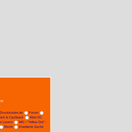
te
Druckkosten.de
Forum
leich & Cashback
Mein DC
on Lesern
MIC / "Yellow Dot" -
Recht
Erweiterte Suche