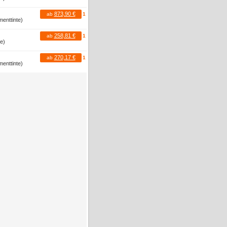
873,90 €
ab
1
menttinte)
258,81 €
ab
1
te)
270,17 €
ab
1
menttinte)