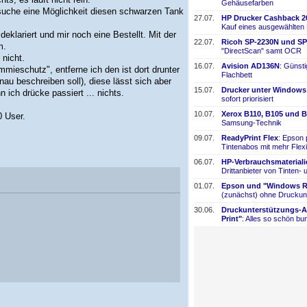
Gehäusefarben
d suche eine Möglichkeit diesen schwarzen Tank
27.07.
HP Drucker Cashback 2
Kauf eines ausgewählten
eklariert und mir noch eine Bestellt. Mit der
22.07.
Ricoh SP-
​2230N und SP
m.
"DirectScan" samt OCR
 nicht.
16.07.
Avision AD136N
: Günst
mieschutz", entferne ich den ist dort drunter
Flachbett
nau beschreiben soll), diese lässt sich aber
15.07.
Drucker unter Windows
 ich drücke passiert ... nichts.
sofort priorisiert
10.07.
Xerox B110, B105 und B
0 User.
Samsung-
​Technik
09.07.
ReadyPrint Flex
: Epson 
Tintenabos mit mehr Flexi
06.07.
HP-
​Verbrauchsmaterial
Drittanbieter von Tinten-
​
01.07.
Epson und "Windows Re
(zunächst) ohne Druckun
30.06.
Druckunterstützungs-
​
Print"
: Alles so schön bun