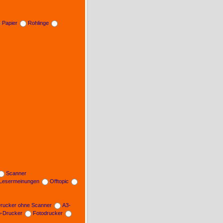
Papier
Rohlinge
Scanner
Lesermeinungen
Offtopic
rucker ohne Scanner
A3-
b-Drucker
Fotodrucker