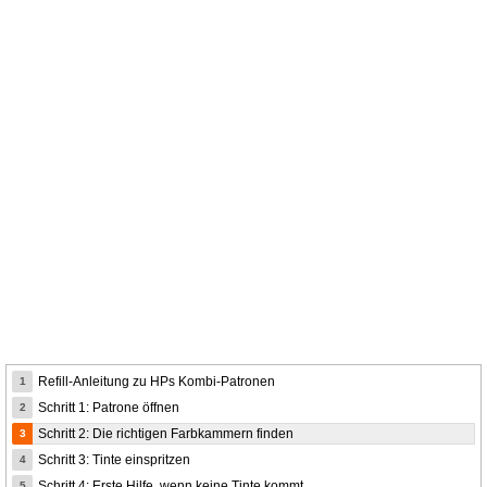
Refill-Anleitung zu HPs Kombi-Patronen
1
Schritt 1: Patrone öffnen
2
Schritt 2: Die richtigen Farbkammern finden
3
Schritt 3: Tinte einspritzen
4
Schritt 4: Erste Hilfe, wenn keine Tinte kommt
5