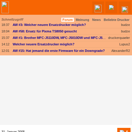
Schnellzugriff
Forum
Meinung
News
Beliebte Drucker
Angebote werden geladen...
18:37
AW #3: Welcher neuere Ersatzdrucker möglich?
budze
18:04
AW #58: Ersatz für Pixma TS8050 gesucht
budze
15:37
AW #1: Brother MFC-J5110DW, MFC-J5010DW und MFC-J5013DW - Besser ausgestattet und kompakter dank vollem Fokus auf A4
druckerquaeler
14:12
Welcher neuere Ersatzdrucker möglich?
Lupus2
12:01
AW #15: Hat jemand die erste Firmware für ein Downgrade?
AlexanderR2
6
31. Januar 2005