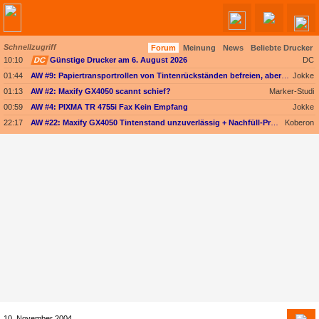
Schnellzugriff
Forum
Meinung
News
Beliebte Drucker
Angebote werden geladen...
10:10
DC
Günstige Drucker am 6. August 2026
DC
01:44
AW #9: Papiertransportrollen von Tintenrückständen befreien, aber womit?
Jokke
01:13
AW #2: Maxify GX4050 scannt schief?
Marker-Studi
00:59
AW #4: PIXMA TR 4755i Fax Kein Empfang
Jokke
22:17
AW #22: Maxify GX4050 Tintenstand unzuverlässig + Nachfüll-Problem - Druckkopf in Gefahr
Koberon
10. November 2004