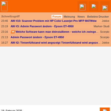
Schnellzugriff
Forum
Meinung
News
Beliebte Drucker
Angebote werden geladen...
23:46
AW #10: Scanner Problem mit HP Color Laserjet Pro MFP M479fdw
Jokke
23:19
AW #3: Admin Passwort ändern - Epson ET-4950
Marker-Studi
23:16
✉
Welche Software kann man deinstallieren - welche ich zwingend erforderlich
Scorpio
21:13
Admin Passwort ändern - Epson ET-4950
Scorpio
16:27
AW #2: Tintenfüllstand wird angezeigt Tintenfüllstand wird angezeigt, aber unter Druckkopf-Status --
Jokke
19. Februar 2025