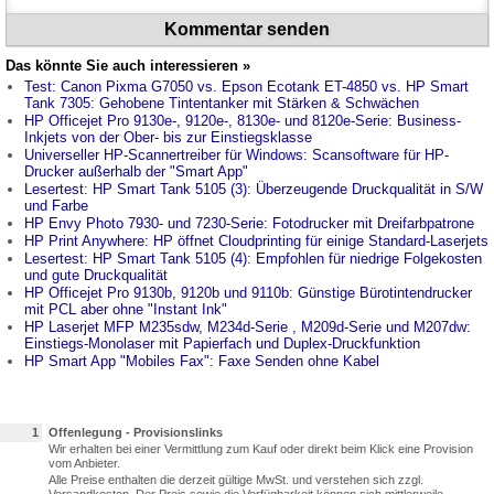
Kommentar senden
Das könnte Sie auch interessieren »
Test: Canon Pixma G7050 vs. Epson Ecotank ET-4850 vs. HP Smart
Tank 7305: Gehobene Tintentanker mit Stärken & Schwächen
HP Officejet Pro 9130e-, 9120e-, 8130e- und 8120e-Serie: Business-
Inkjets von der Ober- bis zur Einstiegsklasse
Universeller HP-Scannertreiber für Windows: Scansoftware für HP-
Drucker außerhalb der "Smart App"
Lesertest: HP Smart Tank 5105 (3): Überzeugende Druckqualität in S/W
und Farbe
HP Envy Photo 7930- und 7230-Serie: Fotodrucker mit Dreifarbpatrone
HP Print Anywhere: HP öffnet Cloudprinting für einige Standard-Laserjets
Lesertest: HP Smart Tank 5105 (4): Empfohlen für niedrige Folgekosten
und gute Druckqualität
HP Officejet Pro 9130b, 9120b und 9110b: Günstige Bürotintendrucker
mit PCL aber ohne "Instant Ink"
HP Laserjet MFP M235sdw, M234d-Serie , M209d-Serie und M207dw:
Einstiegs-Monolaser mit Papierfach und Duplex-Druckfunktion
HP Smart App "Mobiles Fax": Faxe Senden ohne Kabel
1
Offenlegung - Provisionslinks
Wir erhalten bei einer Vermittlung zum Kauf oder direkt beim Klick eine Provision
vom Anbieter.
Alle Preise enthalten die derzeit gültige MwSt. und verstehen sich zzgl.